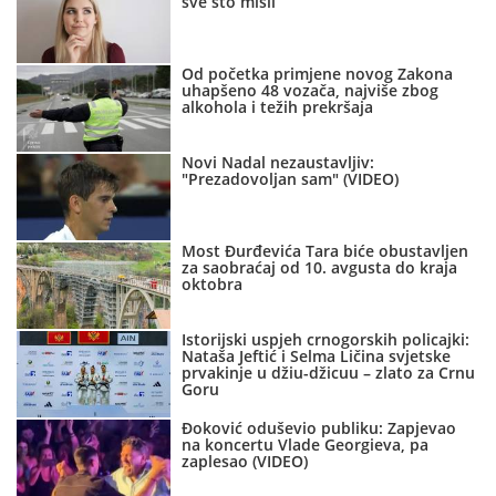
sve što misli
Od početka primjene novog Zakona
uhapšeno 48 vozača, najviše zbog
alkohola i težih prekršaja
Novi Nadal nezaustavljiv:
"Prezadovoljan sam" (VIDEO)
Most Đurđevića Tara biće obustavljen
za saobraćaj od 10. avgusta do kraja
oktobra
Istorijski uspjeh crnogorskih policajki:
Nataša Jeftić i Selma Ličina svjetske
prvakinje u džiu-džicuu – zlato za Crnu
Goru
Đoković oduševio publiku: Zapjevao
na koncertu Vlade Georgieva, pa
zaplesao (VIDEO)