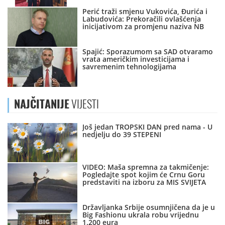
Perić traži smjenu Vukovića, Đurića i
Labudovića: Prekoračili ovlašćenja
inicijativom za promjenu naziva NB
Spajić: Sporazumom sa SAD otvaramo
vrata američkim investicijama i
savremenim tehnologijama
NAJČITANIJE
VIJESTI
Još jedan TROPSKI DAN pred nama - U
nedjelju do 39 STEPENI
VIDEO: Maša spremna za takmičenje:
Pogledajte spot kojim će Crnu Goru
predstaviti na izboru za MIS SVIJETA
Državljanka Srbije osumnjičena da je u
Big Fashionu ukrala robu vrijednu
1.200 eura