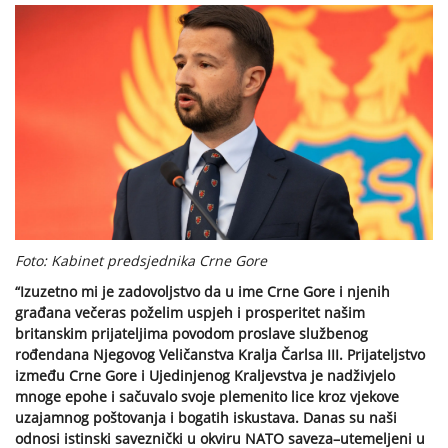
Foto: Kabinet predsjednika Crne Gore
“Izuzetno mi je zadovoljstvo da u ime Crne Gore i njenih
građana večeras poželim uspjeh i prosperitet našim
britanskim prijateljima povodom proslave službenog
rođendana Njegovog Veličanstva Kralja Čarlsa III. Prijateljstvo
između Crne Gore i Ujedinjenog Kraljevstva je nadživjelo
mnoge epohe i sačuvalo svoje plemenito lice kroz vjekove
uzajamnog poštovanja i bogatih iskustava. Danas su naši
odnosi istinski saveznički u okviru NATO saveza–utemeljeni u