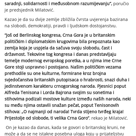
saradnji, solidarnosti i međusobnom razumijevanju“,
poručio
je predsjednik Milatović.
Kazao je da su dvije zemlje zbližila čvrsta uvjerenja bazirana
na slobodi, demokratiji, pravdi i ljudskom dostojanstvu.
“Još od Berlinskog kongresa, Crna Gora je u britanskim
političkim i diplomatskim krugovima bila prepoznata kao
zemlja koja je uspjela da sačuva svoju slobodu, čast i
državnost. Tekovine tog kongresa i danas predstavljaju
temelje modernog evropskog poretka, a u njima ime Crne
Gore stoji uspravno i postojano. Našim političkim vezama
prethodile su one kulturne, formirane kroz brojna
svjedočanstva britanskih putopisaca o hrabrosti, snazi duha i
jedinstvenom karakteru crnogorskog naroda. Pjesnici poput
Alfreda Tenisona i Lorda Bajrona svojim su sonetima i
stihovima podizali mostove kulture između naših naroda, neki
su među njima ostavili snažan pečat, poput Tenisonovih
stihova: „O najmanji od naroda! Tvrda stijeno tvrđeg kraja!
Prijestolje od slobode, ti velika Crna Goro”
, rekao je Milatović.
On je kazao da danas, kada se govori o britanskoj kruni, ne
može a da se ne istakne posebna uloga koju u prijateljstvu