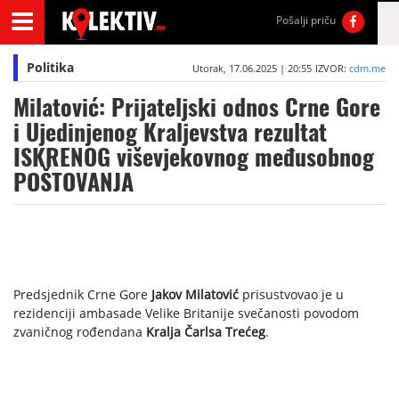
Pošalji priču
Politika
Utorak, 17.06.2025 | 20:55
IZVOR:
cdm.me
Milatović: Prijateljski odnos Crne Gore
i Ujedinjenog Kraljevstva rezultat
ISKRENOG viševjekovnog međusobnog
POŠTOVANJA
Predsjednik Crne Gore
Jakov Milatović
prisustvovao je u
rezidenciji ambasade Velike Britanije svečanosti povodom
zvaničnog rođendana
Kralja Čarlsa Trećeg
.