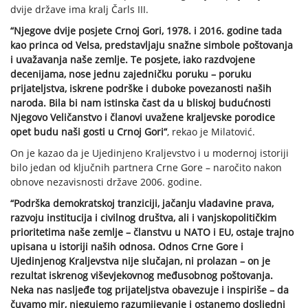
dvije države ima kralj Čarls III.
“Njegove dvije posjete Crnoj Gori, 1978. i 2016. godine tada
kao princa od Velsa, predstavljaju snažne simbole poštovanja
i uvažavanja naše zemlje. Te posjete, iako razdvojene
decenijama, nose jednu zajedničku poruku – poruku
prijateljstva, iskrene podrške i duboke povezanosti naših
naroda. Bila bi nam istinska čast da u bliskoj budućnosti
Njegovo Veličanstvo i članovi uvažene kraljevske porodice
opet budu naši gosti u Crnoj Gori“
, rekao je Milatović.
On je kazao da je Ujedinjeno Kraljevstvo i u modernoj istoriji
bilo jedan od ključnih partnera Crne Gore – naročito nakon
obnove nezavisnosti države 2006. godine.
“Podrška demokratskoj tranziciji, jačanju vladavine prava,
razvoju institucija i civilnog društva, ali i vanjskopolitičkim
prioritetima naše zemlje – članstvu u NATO i EU, ostaje trajno
upisana u istoriji naših odnosa. Odnos Crne Gore i
Ujedinjenog Kraljevstva nije slučajan, ni prolazan – on je
rezultat iskrenog viševjekovnog međusobnog poštovanja.
Neka nas nasljeđe tog prijateljstva obavezuje i inspiriše – da
čuvamo mir, njegujemo razumijevanje i ostanemo dosljedni