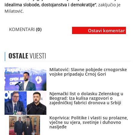
idealima slobode, dostojanstva i demokratije“
, zaključio je
Milatović.
KOMENTARI
(0)
Ostavi komentar
OSTALE
VIJESTI
Milatović: Slavne pobjede crnogorske
vojske pripadaju Crnoj Gori
Njemački list o dolasku Zelenskog u
Beograd: Iza kulisa razgovori o
zajedničkoj fabrici dronova u Srbiji
Koprivica: Politike i vlasti su prolazne,
vječne su vjera, svetinje i duhovno
nasljeđe