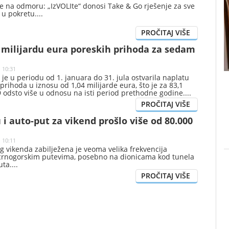
e na odmoru: „IzVOLIte“ donosi Take & Go rješenje za sve
e u pokretu.
 milijardu eura poreskih prihoda za sedam
| 10:31
je u periodu od 1. januara do 31. jula ostvarila naplatu
prihoda u iznosu od 1,04 milijarde eura, što je za 83,1
 9 odsto više u odnosu na isti period prethodne godine.
 i auto-put za vikend prošlo više od 80.000
| 10:11
 vikenda zabilježena je veoma velika frekvencija
crnogorskim putevima, posebno na dionicama kod tunela
uta.