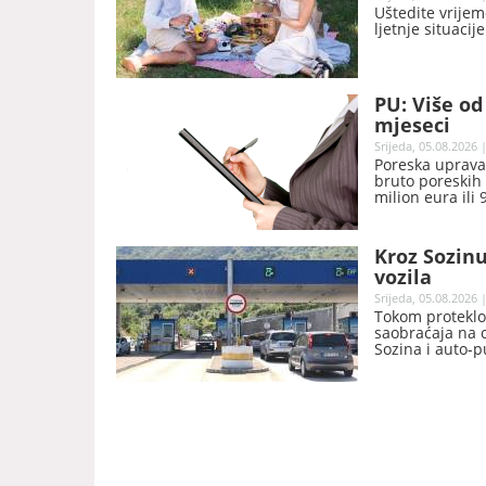
Uštedite vrijem
ljetnje situacij
PU: Više od
mjeseci
Srijeda, 05.08.2026 
Poreska uprava 
bruto poreskih 
milion eura ili
Kroz Sozinu
vozila
Srijeda, 05.08.2026 
Tokom proteklog
saobraćaja na 
Sozina i auto-p