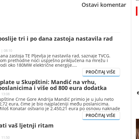
Ostavi komentar
poslije tri i po dana zastoja nastavila rad
 | 08:10
 dana zastoja TE Pljevlja je nastavila rad, saznaje TVCG.
okom prethodne noći uspješno priključena na mrežu i
vodi oko 180MW električne energije.
plate u Skupštini: Mandić na vrhu,
oslanicima i više od 800 eura dodatka
| 13:08
upštine Crne Gore Andrija Mandić primio je u julu neto
,72 eura, čime je bio najplaćeniji među poslanicima.
Miloš Konatar ostvario je 2.450,21 eura po osnovu naknade
 funkcije, pokazuju podaci o julskim primanjima koje je
ina Crne Gore.
ati vaš ljetnji ritam
| 11:50