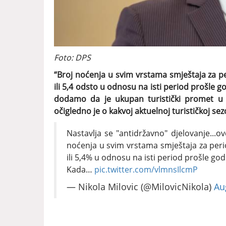
Foto: DPS
“Broj noćenja u svim vrstama smještaja za pe
ili 5,4 odsto u odnosu na isti period prošle 
dodamo da je ukupan turistički promet u
očigledno je o kakvoj aktuelnoj turističkoj se
Nastavlja se "antidržavno" djelovanje...o
noćenja u svim vrstama smještaja za perio
ili 5,4% u odnosu na isti period prošle go
Kada…
pic.twitter.com/vlmnsIlcmP
— Nikola Milovic (@MilovicNikola)
Au