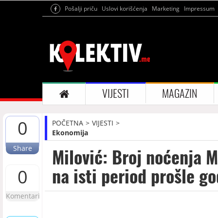
Pošalji priču
Uslovi korišćenja
Marketing
Impressum
VIJESTI
MAGAZIN
0
POČETNA
VIJESTI
Ekonomija
Share
Milović: Broj noćenja 
na isti period prošle g
0
Komentari