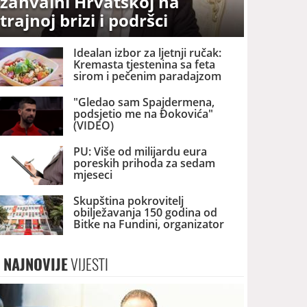
zahvalni Hrvatskoj na
trajnoj brizi i podršci
Idealan izbor za ljetnji ručak:
Kremasta tjestenina sa feta
sirom i pečenim paradajzom
"Gledao sam Spajdermena,
podsjetio me na Đokovića"
(VIDEO)
PU: Više od milijardu eura
poreskih prihoda za sedam
mjeseci
Skupština pokrovitelj
obilježavanja 150 godina od
Bitke na Fundini, organizator
Srpski nacionalni savjet
NAJNOVIJE
VIJESTI