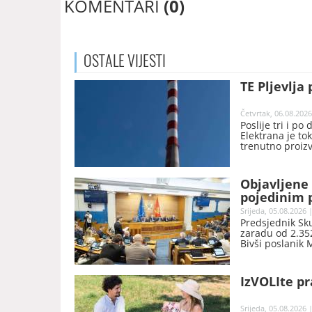
KOMENTARI
(0)
OSTALE
VIJESTI
TE Pljevlja 
Četvrtak, 06.08.2026
Poslije tri i po
Elektrana je t
trenutno proiz
Objavljene 
pojedinim p
Srijeda, 05.08.2026 
Predsjednik Sk
zaradu od 2.352
Bivši poslanik 
nakon prestanka
objavila Skupšt
IzVOLIte pr
Srijeda, 05.08.2026 