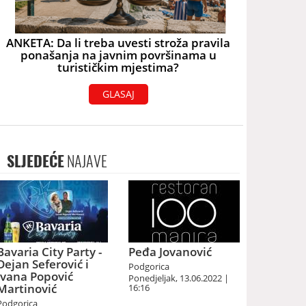
ANKETA: Da li treba uvesti stroža pravila
ponašanja na javnim površinama u
turističkim mjestima?
GLASAJ
SLJEDEĆE
NAJAVE
Bavaria City Party -
Peđa Jovanović
Dejan Seferović i
Podgorica
Ivana Popović
Ponedjeljak, 13.06.2022 |
Martinović
16:16
Podgorica