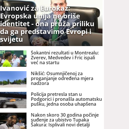
Ivanović za Eurokaz:
Evropska unija ne briše
identitet - ona pruža priliku
da ga predstavimo Evropi i
svijetu
Šokantni rezultati u Montrealu:
Zverev, Medvedev i Fric ispali
već na startu
Nikšić: Osumnjičenoj za
proganjanje određena mjera
nadzora
Policija pretresla stan u
Podgorici i pronašla automatsku
pušku, jedna osoba uhapšena
Nakon skoro 30 godina počinje
suđenje za ubistvo Tupaka
Šakura: Isplivali novi detalji