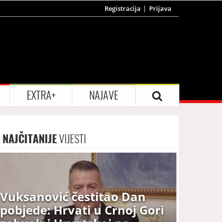
Registracija
Prijava
EXTRA+
NAJAVE
NAJČITANIJE
VIJESTI
Vuksanović čestitao Dan
pobjede: Hrvati u Crnoj Gori