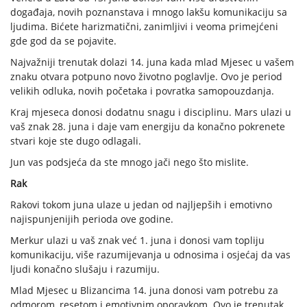
događaja, novih poznanstava i mnogo lakšu komunikaciju sa
ljudima. Bićete harizmatični, zanimljivi i veoma primejćeni
gde god da se pojavite.
Najvažniji trenutak dolazi 14. juna kada mlad Mjesec u vašem
znaku otvara potpuno novo životno poglavlje. Ovo je period
velikih odluka, novih početaka i povratka samopouzdanja.
Kraj mjeseca donosi dodatnu snagu i disciplinu. Mars ulazi u
vaš znak 28. juna i daje vam energiju da konačno pokrenete
stvari koje ste dugo odlagali.
Jun vas podsjeća da ste mnogo jači nego što mislite.
Rak
Rakovi tokom juna ulaze u jedan od najljepših i emotivno
najispunjenijih perioda ove godine.
Merkur ulazi u vaš znak već 1. juna i donosi vam topliju
komunikaciju, više razumijevanja u odnosima i osjećaj da vas
ljudi konačno slušaju i razumiju.
Mlad Mjesec u Blizancima 14. juna donosi vam potrebu za
odmorom, resetom i emotivnim oporavkom. Ovo je trenutak