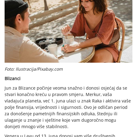
Foto: Ilustracija/Pixabay.com
Blizanci
Jun za Blizance počinje veoma snažno i donosi osjećaj da se
stvari konačno kreću u pravom smjeru. Merkur, vaša
vladajuća planeta, već 1. juna ulazi u znak Raka i aktivira vaše
polje finansija, vrijednosti i sigurnosti. Ovo je odličan period
za donošenje pametnijih finansijskih odluka, štednju ili
ulaganje u znanje i vještine koje vam dugoročno mogu
donijeti mnogo više stabilnosti.
Venera u Lavu od 13. juna donosi vam više društvenih