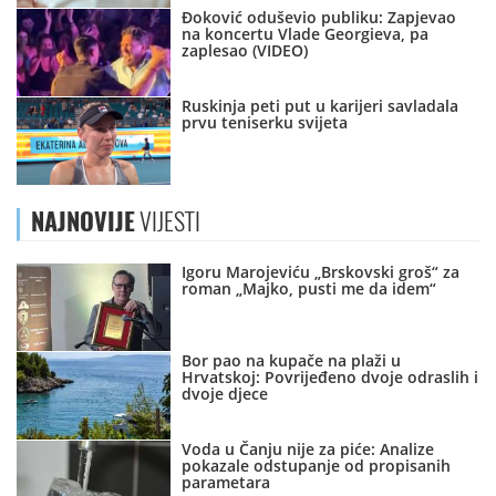
Đoković oduševio publiku: Zapjevao
na koncertu Vlade Georgieva, pa
zaplesao (VIDEO)
Ruskinja peti put u karijeri savladala
prvu teniserku svijeta
NAJNOVIJE
VIJESTI
Igoru Marojeviću „Brskovski groš“ za
roman „Majko, pusti me da idem“
Bor pao na kupače na plaži u
Hrvatskoj: Povrijeđeno dvoje odraslih i
dvoje djece
Voda u Čanju nije za piće: Analize
pokazale odstupanje od propisanih
parametara