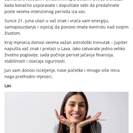
kada konačno usporavate i dopuštate sebi da predahnete
posle veoma intenzivnog perioda iza vas.
Sunce 21. juna ulazi u vaš znak i vraća vam energiju,
samopouzdanje i osjećaj da ponovo imate kontrolu nad svojim
životom.
Kraj mjeseca donosi veoma važan astrološki trenutak – Jupiter
napušta vaš znak i prelazi u Lava. Iako zatvarate jedno veliko
životno poglavlje, sada počinje period jačanja finansija,
stabilnosti i osećaja sigurnosti.
Jun vam donosi isceljenje, nove početke i mnogo više mira
nego prethodni mjeseci.
Lav