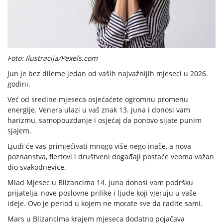
Foto: Ilustracija/Pexels.com
Jun je bez dileme jedan od vaših najvažnijih mjeseci u 2026.
godini.
Već od sredine mjeseca osjećaćete ogromnu promenu
energije. Venera ulazi u vaš znak 13. juna i donosi vam
harizmu, samopouzdanje i osjećaj da ponovo sijate punim
sjajem.
Ljudi će vas primjećivati mnogo više nego inače, a nova
poznanstva, flertovi i društveni događaji postaće veoma važan
dio svakodnevice.
Mlad Mjesec u Blizancima 14. juna donosi vam podršku
prijatelja, nove poslovne prilike i ljude koji vjeruju u vaše
ideje. Ovo je period u kojem ne morate sve da radite sami.
Mars u Blizancima krajem mjeseca dodatno pojačava