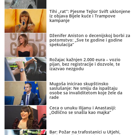
Tihi „rat“: Pjesme Tejlor Svift uklonjene
iz objava Bijele kuće i Trampove
kampanje
Dženifer Aniston o decenijskoj borbi za
potomstvo: „Sve te godine i godine
spekulacija“
Rožajac kažnjen 2.000 eura – vozio
pijan, bez registracije i dozvole, te
izazvao nezgodu
Mugoša inicirao skupštinsko
saslušanje: Ne smiju da ispaštaju
osobe sa invaliditetom koje žele da
rade
Ceca o unuku Ilijanu i Anastasiji:
„Odlično se snašla kao majka“
Bar: Požar na trafostanici u Utjehi,