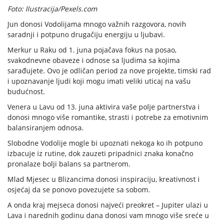
Foto: Ilustracija/Pexels.com
Jun donosi Vodolijama mnogo važnih razgovora, novih
saradnji i potpuno drugačiju energiju u ljubavi.
Merkur u Raku od 1. juna pojačava fokus na posao,
svakodnevne obaveze i odnose sa ljudima sa kojima
sarađujete. Ovo je odličan period za nove projekte, timski rad
i upoznavanje ljudi koji mogu imati veliki uticaj na vašu
budućnost.
Venera u Lavu od 13. juna aktivira vaše polje partnerstva i
donosi mnogo više romantike, strasti i potrebe za emotivnim
balansiranjem odnosa.
Slobodne Vodolije mogle bi upoznati nekoga ko ih potpuno
izbacuje iz rutine, dok zauzeti pripadnici znaka konačno
pronalaze bolji balans sa partnerom.
Mlad Mjesec u Blizancima donosi inspiraciju, kreativnost i
osjećaj da se ponovo povezujete sa sobom.
A onda kraj mejseca donosi najveći preokret – Jupiter ulazi u
Lava i narednih godinu dana donosi vam mnogo više sreće u