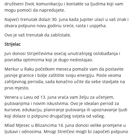
društveni život, komunikaciju i kontakte sa ljudima koji vam
mogu pomoći da napredujete.
Najveći trenutak dolazi 30. juna kada Jupiter ulazi u vaš znak i
otvara potpuno novu godinu sreće, rasta i uspjeha.
Ovo je vaš trenutak da zablistate.
Strijelac
Jun donosi Strijelčevima osećaj unutrašnjeg oslobađanja i
povratka optimizma koji je dugo nedostajao.
Merkur u Raku početkom meseca pomaže vam da postavite
jasnije granice i bolje zaštitite svoju energiju. Posle veoma
zahtjevnog perioda, sada konačno učite da sebe stavljate na
prvo mjesto.
Venera u Lavu od 13. juna vraća vam želju za učenjem,
putovanjima i novim iskustvima. Ovo je idealan period za
kurseve, edukaciju, planiranje putovanja ili upoznavanje ljudi
koji dolaze iz potpuno drugačijeg svijeta od vašeg.
Mlad Mjesec u Blizancima 14. juna donosi velike promjene u
ljubavi i odnosima. Mnogi Strelčevi mogli bi započeti potpuno