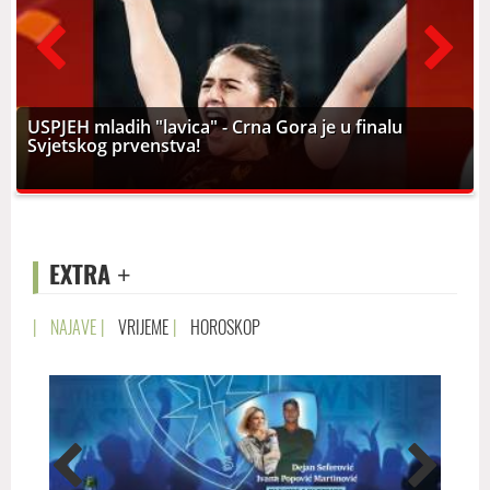
prev
next
USPJEH mladih "lavica" - Crna Gora je u finalu
Svjetskog prvenstva!
EXTRA
+
|
NAJAVE
|
VRIJEME
|
HOROSKOP
prev
next