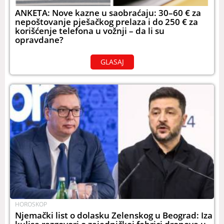
ANKETA: Nove kazne u saobraćaju: 30–60 € za
nepoštovanje pješačkog prelaza i do 250 € za
korišćenje telefona u vožnji – da li su
opravdane?
GLASAJ
HOROSKOP
Njemački list o dolasku Zelenskog u Beograd: Iza