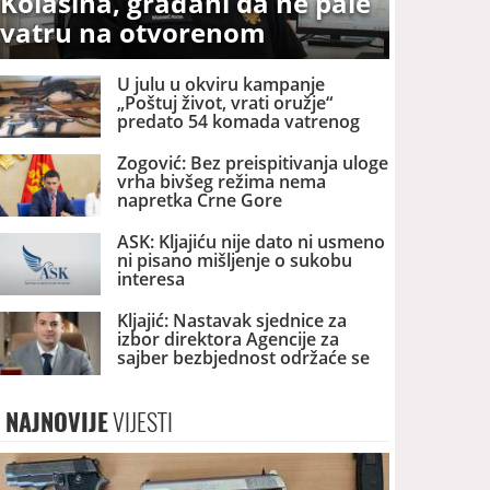
Kolašina, građani da ne pale
vatru na otvorenom
U julu u okviru kampanje
„Poštuj život, vrati oružje“
predato 54 komada vatrenog
oružja
Zogović: Bez preispitivanja uloge
vrha bivšeg režima nema
napretka Crne Gore
ASK: Kljajiću nije dato ni usmeno
ni pisano mišljenje o sukobu
interesa
Kljajić: Nastavak sjednice za
izbor direktora Agencije za
sajber bezbjednost održaće se
danas
NAJNOVIJE
VIJESTI