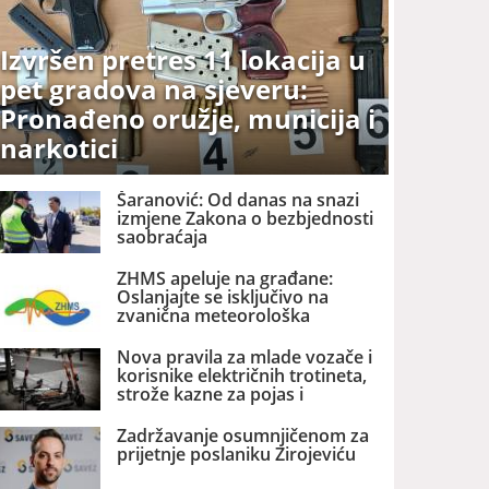
Izvršen pretres 11 lokacija u
pet gradova na sjeveru:
Pronađeno oružje, municija i
narkotici
Šaranović: Od danas na snazi
izmjene Zakona o bezbjednosti
saobraćaja
ZHMS apeluje na građane:
Oslanjajte se isključivo na
zvanična meteorološka
upozorenja
Nova pravila za mlade vozače i
korisnike električnih trotineta,
strože kazne za pojas i
parkiranje
Zadržavanje osumnjičenom za
prijetnje poslaniku Zirojeviću