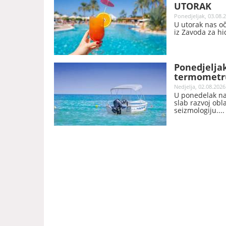
UTORAK
Ponedjeljak, 03.08.2
U utorak nas oč
iz Zavoda za hi
Ponedjeljak
termometru
Nedjelja, 02.08.2026
U ponedelak na
slab razvoj obl
seizmologiju.