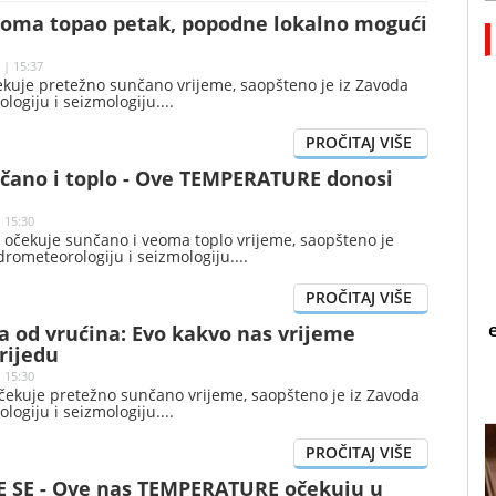
eoma topao petak, popodne lokalno mogući
 | 15:37
ekuje pretežno sunčano vrijeme, saopšteno je iz Zavoda
logiju i seizmologiju.
nčano i toplo - Ove TEMPERATURE donosi
| 15:30
 očekuje sunčano i veoma toplo vrijeme, saopšteno je
drometeorologiju i seizmologiju.
a od vrućina: Evo kakvo nas vrijeme
rijedu
 15:30
očekuje pretežno sunčano vrijeme, saopšteno je iz Zavoda
logiju i seizmologiju.
 SE - Ove nas TEMPERATURE očekuju u