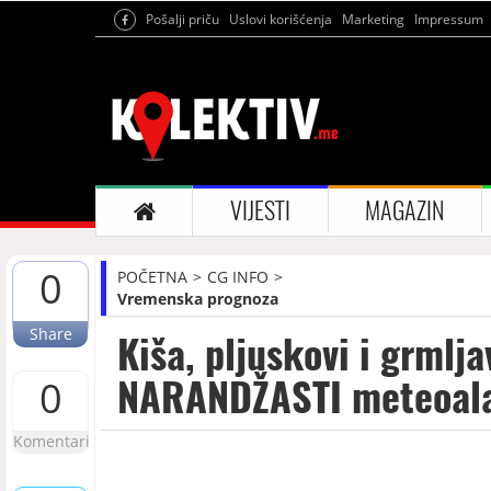
Pošalji priču
Uslovi korišćenja
Marketing
Impressum
VIJESTI
MAGAZIN
0
POČETNA
CG INFO
Vremenska prognoza
Share
Kiša, pljuskovi i grmlj
NARANDŽASTI meteoal
0
Komentari