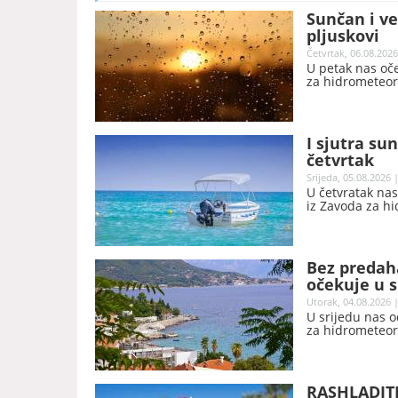
Sunčan i v
pljuskovi
Četvrtak, 06.08.2026
U petak nas oč
za hidrometeoro
I sjutra su
četvrtak
Srijeda, 05.08.2026 
U četvratak nas
iz Zavoda za hi
Bez predah
očekuje u s
Utorak, 04.08.2026 |
U srijedu nas 
za hidrometeoro
RASHLADITE