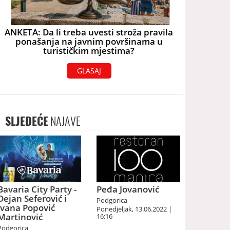
ANKETA: Da li treba uvesti stroža pravila
ponašanja na javnim površinama u
turističkim mjestima?
GLASAJ
SLJEDEĆE
NAJAVE
Bavaria City Party -
Peđa Jovanović
Dejan Seferović i
Podgorica
Ivana Popović
Ponedjeljak, 13.06.2022 |
Martinović
16:16
Podgorica