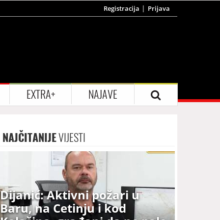
Registracija
Prijava
EXTRA+
NAJAVE
NAJČITANIJE
VIJESTI
Dijanić: Aktivni požari u
Baru, na Cetinju i kod