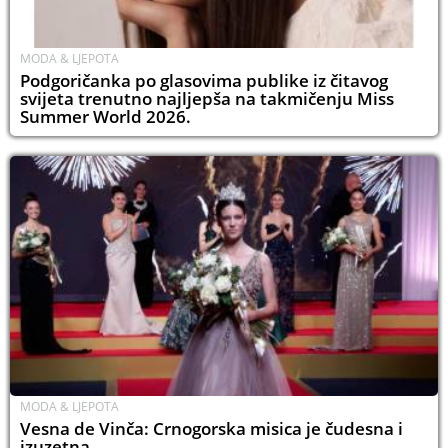
MODA & LJEPOTA
Podgoričanka po glasovima publike iz čitavog
svijeta trenutno najljepša na takmičenju Miss
Summer World 2026.
MODA & LJEPOTA
Vesna de Vinča: Crnogorska misica je čudesna i
izuzetna