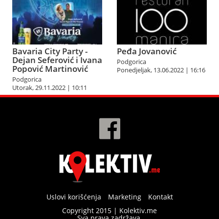
Bavaria City Party -
Peđa Jovanović
Dejan Seferović i Ivana
Podgorica
Popović Martinović
Ponedjeljak, 13.06.2022 | 16:16
Podgorica
Utorak, 29.11.2022 | 10:11
Uslovi korišćenja
Marketing
Kontakt
Copyright 2015 | Kolektiv.me
Sva prava zadržava.