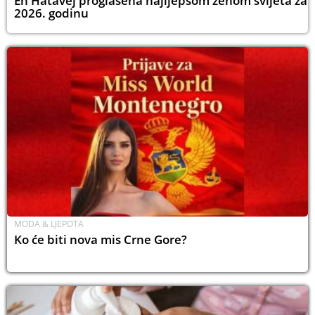
En Hatavej proglašena najljepšom ženom svijeta za
2026. godinu
MODA & LJEPOTA
Ko će biti nova mis Crne Gore?