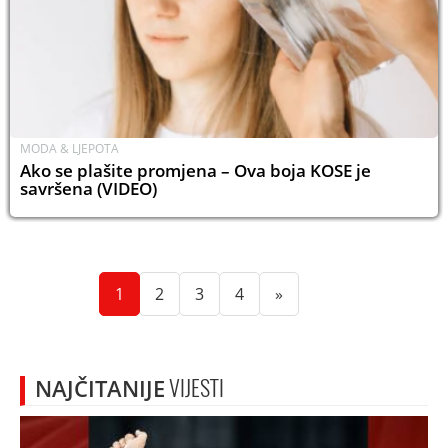
MODA & LJEPOTA
Ako se plašite promjena – Ova boja KOSE je
savršena (VIDEO)
(current)
(current)
(current)
(current)
1
2
3
4
»
NAJČITANIJE
VIJESTI