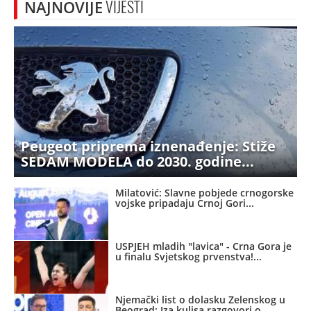
NAJNOVIJE
VIJESTI
Peugeot priprema iznenađenje: Stiže
SEDAM MODELA do 2030. godine
Milatović: Slavne pobjede crnogorske
vojske pripadaju Crnoj Gori
USPJEH mladih "lavica" - Crna Gora je
u finalu Svjetskog prvenstva!
Njemački list o dolasku Zelenskog u
Beograd: Iza kulisa razgovori o