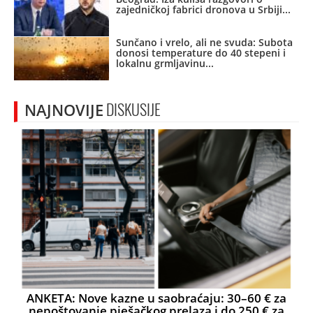
zajedničkoj fabrici dronova u Srbiji
Sunčano i vrelo, ali ne svuda: Subota
donosi temperature do 40 stepeni i
lokalnu grmljavinu
NAJNOVIJE
DISKUSIJE
ANKETA: Nove kazne u saobraćaju: 30–60 € za
nepoštovanje pješačkog prelaza i do 250 € za