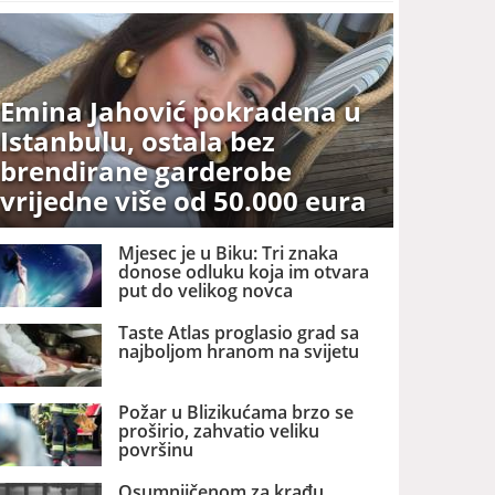
Emina Jahović pokradena u
Istanbulu, ostala bez
brendirane garderobe
vrijedne više od 50.000 eura
Mjesec je u Biku: Tri znaka
donose odluku koja im otvara
put do velikog novca
Taste Atlas proglasio grad sa
najboljom hranom na svijetu
Požar u Blizikućama brzo se
proširio, zahvatio veliku
površinu
Osumnjičenom za krađu