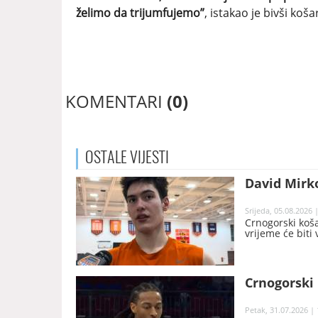
želimo da trijumfujemo”
, istakao je bivši koš
KOMENTARI
(0)
OSTALE
VIJESTI
David Mirko
Srijeda, 05.08.2026 
Crnogorski koša
vrijeme će biti 
Crnogorski 
Petak, 31.07.2026 | 