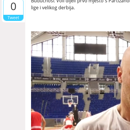
Budućnost Voli dijeli prvo mjesto s Partizano
0
lige i velikog derbija.
Tweet