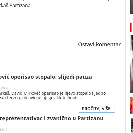
arkaš Partizana.
Ostavi komentar
vić operisao stopalo, slijedi pauza
| 08:43
rkaš, David Mirković operisao je lijevo stopalo i jedno
van terena, objavio je njegov klub Ilinois.
reprezentativac i zvanično u Partizanu
14:17