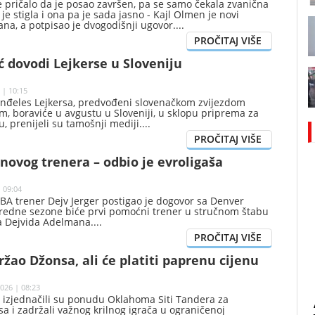
e pričalo da je posao završen, pa se samo čekala zvanična
je stigla i ona pa je sada jasno - Kajl Olmen je novi
ana, a potpisao je dvogodišnji ugovor.
 dovodi Lejkerse u Sloveniju
 | 10:15
Anđeles Lejkersa, predvođeni slovenačkom zvijezdom
, boraviće u avgustu u Sloveniji, u sklopu priprema za
 prenijeli su tamošnji mediji.
 novog trenera – odbio je evroligaša
 09:04
BA trener Dejv Jerger postigao je dogovor sa Denver
redne sezone biće prvi pomoćni trener u stručnom štabu
a Dejvida Adelmana.
žao Džonsa, ali će platiti paprenu cijenu
026 | 08:23
 izjednačili su ponudu Oklahoma Siti Tandera za
 i zadržali važnog krilnog igrača u ograničenoj