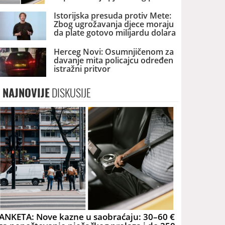
i do 250 € za korišćenje telefona
u vožnji – da li su opravdane?
Istorijska presuda protiv Mete:
Zbog ugrožavanja djece moraju
da plate gotovo milijardu dolara
Herceg Novi: Osumnjičenom za
davanje mita policajcu određen
istražni pritvor
NAJNOVIJE
DISKUSIJE
ANKETA: Nove kazne u saobraćaju: 30–60 €