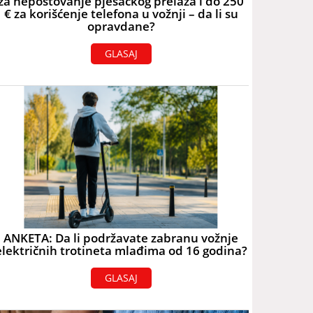
za nepoštovanje pješačkog prelaza i do 250
€ za korišćenje telefona u vožnji – da li su
opravdane?
GLASAJ
ANKETA: Da li podržavate zabranu vožnje
električnih trotineta mlađima od 16 godina?
GLASAJ