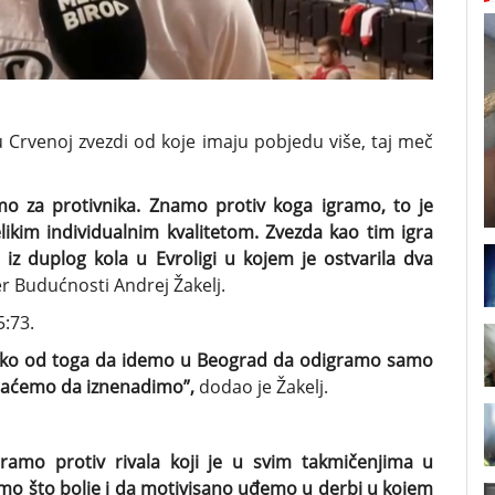
u Crvenoj zvezdi od koje imaju pobjedu više, taj meč
 za protivnika. Znamo protiv koga igramo, to je
likim individualnim kvalitetom. Zvezda kao tim igra
 iz duplog kola u Evroligi u kojem je ostvarila dva
r Budućnosti Andrej Žakelj.
5:73.
aleko od toga da idemo u Beograd da odigramo samo
ušaćemo da iznenadimo”,
dodao je Žakelj.
ramo protiv rivala koji je u svim takmičenjima u
mo što bolje i da motivisano uđemo u derbi u kojem