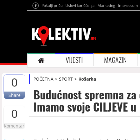
Pošalji priču
Uslovi korišćenja
Marketing
Impressum
VIJESTI
MAGAZIN
0
POČETNA
SPORT
Košarka
Budućnost spremna za d
Share
Imamo svoje CILJEVE u
0
Komentari