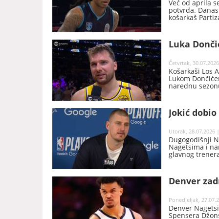
Već od aprila s
potvrda. Danas 
košarkaš Partiz
Luka Dončić
Četvrtak, 30.07.2026
Košarkaši Los 
Lukom Dončićem
narednu sezonu,
Jokić dobio
Utorak, 28.07.2026 |
Dugogodišnji N
Nagetsima i na
glavnog trener
Denver zadr
Ponedjeljak, 27.07.2
Denver Nagetsi
Spensera Džonsa