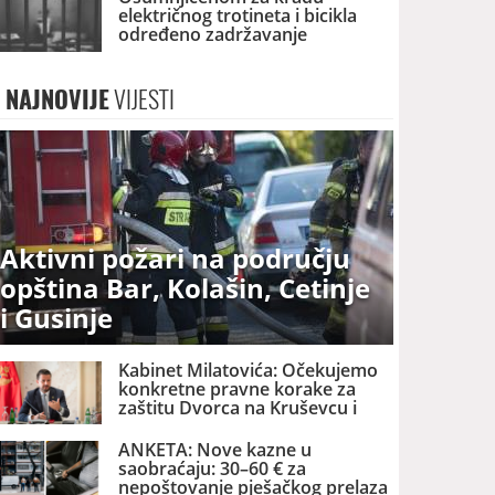
električnog trotineta i bicikla
određeno zadržavanje
NAJNOVIJE
VIJESTI
Aktivni požari na području
opština Bar, Kolašin, Cetinje
i Gusinje
Kabinet Milatovića: Očekujemo
konkretne pravne korake za
zaštitu Dvorca na Kruševcu i
državne imovine
ANKETA: Nove kazne u
saobraćaju: 30–60 € za
nepoštovanje pješačkog prelaza