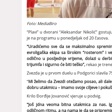
Foto: MediaBiro
“Plavi” u dvorani “Aleksandar Nikolić” gostuj
je na programu u ponedjeljak od 20 časova.
“Uradićemo sve da se maksimalno spremimo
evroligaška ekipa sa širokim “rosterom” i ve
odlično u posljednje vrijeme, dolazi u derbi
trijumfa i sigurno će biti teško”,
rekao je trene
Zvezda je u prvom duelu u Podgorici slavila 7
“
Mi želimo da Zvezdi otežamo posao, ali d
dobru utakmicu – imamo svoje ciljeve i pok
Krilo Đorđije Jovanović vjeruje u podvig.
“Još jdna veoma bitna utakmica za nas. Ig
odličnom ritmu, a na nama je da se pripremi