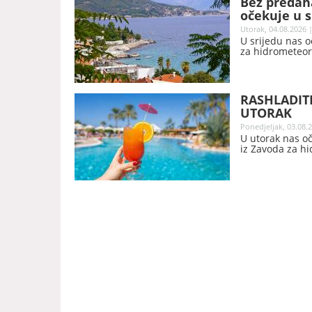
Bez predah
očekuje u s
Utorak, 04.08.2026 |
U srijedu nas 
za hidrometeoro
RASHLADITE
UTORAK
Ponedjeljak, 03.08.2
U utorak nas oč
iz Zavoda za hi