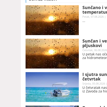
Sunčano i v
temperature
Petak, 07.08.2026 | 
Sunčan i v
pljuskovi
Četvrtak, 06.08.2026
U petak nas oč
za hidrometeoro
I sjutra su
četvrtak
Srijeda, 05.08.2026 
U četvratak nas
iz Zavoda za hi