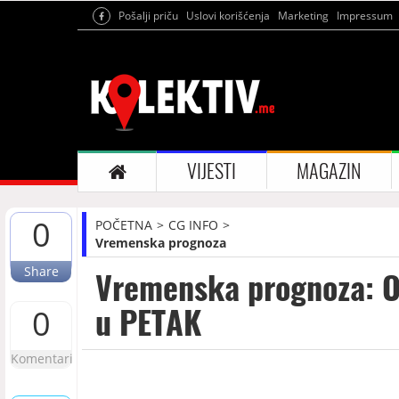
Pošalji priču
Uslovi korišćenja
Marketing
Impressum
VIJESTI
MAGAZIN
0
POČETNA
CG INFO
Vremenska prognoza
Share
Vremenska prognoza: O
u PETAK
0
Komentari