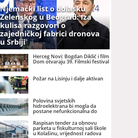
Njemački list o dolasku
Zelenskog u Beograd: Iza
kulisa razgovori o
zajedničkoj fabrici dronova
u Srbiji
Herceg Novi: Bogdan Diklić i film
Dom otvaraju 39. Filmski festival
Požar na Lisinju i dalje aktivan
Polovina svjetskih
hidroelektrana bi mogla da
postane nefunkcionalna do
2060. godine
Raspisan tender za obnovu
parketa u fiskulturnoj sali škole
u Kolašinu, vrijednost radova