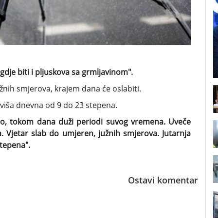
dje biti i pljuskova sa grmljavinom".
žnih smjerova, krajem dana će oslabiti.
jviša dnevna od 9 do 23 stepena.
no, tokom dana duži periodi suvog vremena. Uveče
a. Vjetar slab do umjeren, južnih smjerova. Jutarnja
tepena".
Ostavi komentar