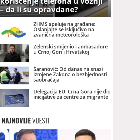
korišćenje telefona u vožnji
– da li su opravdane?
ZHMS apeluje na građane:
Oslanjajte se isključivo na
zvanična meteorološka
upozorenja
Zelenski smijenio i ambasadore
u Crnoj Gori i Hrvatskoj
Šaranović: Od danas na snazi
izmjene Zakona o bezbjednosti
saobraćaja
Delegacija EU: Crna Gora nije dio
inicijative za centre za migrante
NAJNOVIJE
VIJESTI