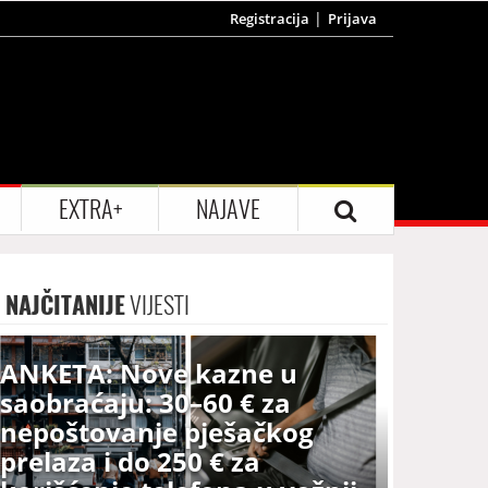
Registracija
Prijava
EXTRA+
NAJAVE
NAJČITANIJE
VIJESTI
ANKETA: Nove kazne u
saobraćaju: 30–60 € za
nepoštovanje pješačkog
prelaza i do 250 € za