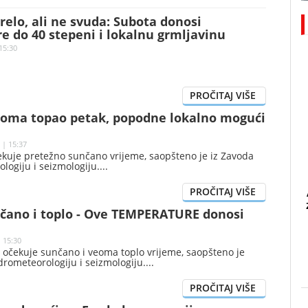
relo, ali ne svuda: Subota donosi
 do 40 stepeni i lokalnu grmljavinu
15:30
eoma topao petak, popodne lokalno mogući
 | 15:37
ekuje pretežno sunčano vrijeme, saopšteno je iz Zavoda
logiju i seizmologiju.
nčano i toplo - Ove TEMPERATURE donosi
| 15:30
 očekuje sunčano i veoma toplo vrijeme, saopšteno je
drometeorologiju i seizmologiju.