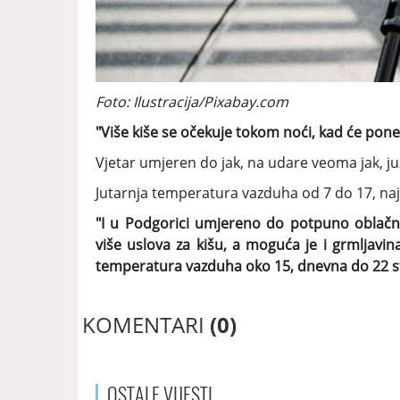
Foto: Ilustracija/Pixabay.com
"Više kiše se očekuje tokom noći, kad će poneg
Vjetar umjeren do jak, na udare veoma jak, ju
Jutarnja temperatura vazduha od 7 do 17, na
"I u Podgorici umjereno do potpuno oblač
više uslova za kišu, a moguća je i grmljavin
temperatura vazduha oko 15, dnevna do 22 s
KOMENTARI
(0)
OSTALE
VIJESTI