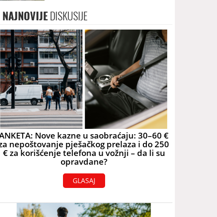
skoro 40.000 eura
NAJNOVIJE
DISKUSIJE
ANKETA: Nove kazne u saobraćaju: 30–60 €
za nepoštovanje pješačkog prelaza i do 250
€ za korišćenje telefona u vožnji – da li su
opravdane?
GLASAJ