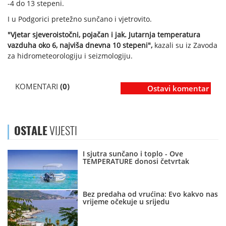
-4 do 13 stepeni.
I u Podgorici pretežno sunčano i vjetrovito.
"Vjetar sjeveroistočni, pojačan i jak. Jutarnja temperatura
vazduha oko 6, najviša dnevna 10 stepeni",
kazali su iz Zavoda
za hidrometeorologiju i seizmologiju.
KOMENTARI
(0)
Ostavi komentar
OSTALE
VIJESTI
I sjutra sunčano i toplo - Ove
TEMPERATURE donosi četvrtak
Bez predaha od vrućina: Evo kakvo nas
vrijeme očekuje u srijedu