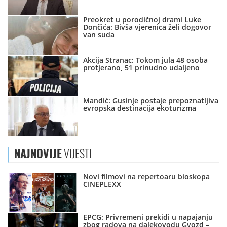
Preokret u porodičnoj drami Luke
Dončića: Bivša vjerenica želi dogovor
van suda
Akcija Stranac: Tokom jula 48 osoba
protjerano, 51 prinudno udaljeno
Mandić: Gusinje postaje prepoznatljiva
evropska destinacija ekoturizma
NAJNOVIJE
VIJESTI
Novi filmovi na repertoaru bioskopa
CINEPLEXX
EPCG: Privremeni prekidi u napajanju
zbog radova na dalekovodu Gvozd –