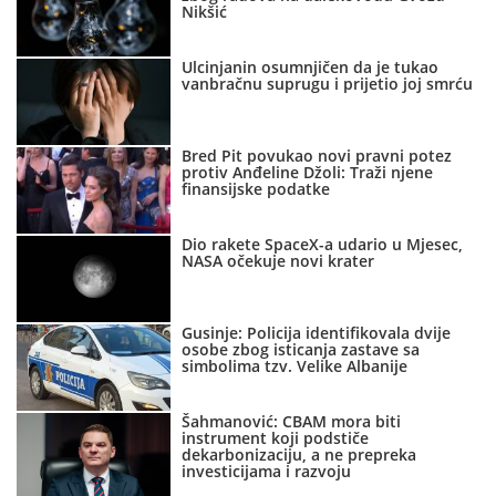
Nikšić
Ulcinjanin osumnjičen da je tukao
vanbračnu suprugu i prijetio joj smrću
Bred Pit povukao novi pravni potez
protiv Anđeline Džoli: Traži njene
finansijske podatke
Dio rakete SpaceX-a udario u Mjesec,
NASA očekuje novi krater
Gusinje: Policija identifikovala dvije
osobe zbog isticanja zastave sa
simbolima tzv. Velike Albanije
Šahmanović: CBAM mora biti
instrument koji podstiče
dekarbonizaciju, a ne prepreka
investicijama i razvoju