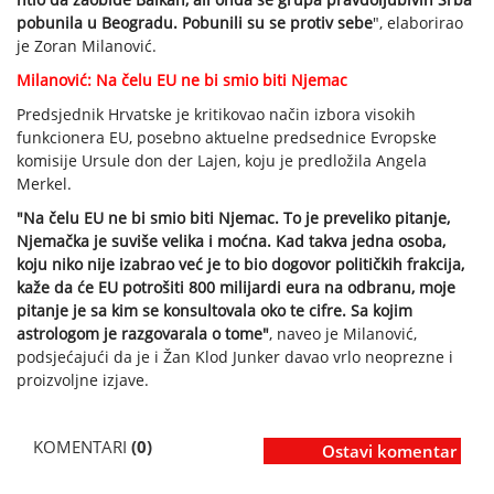
pobunila u Beogradu. Pobunili su se protiv sebe
", elaborirao
je Zoran Milanović.
Milanović: Na čelu EU ne bi smio biti Njemac
Predsjednik Hrvatske je kritikovao način izbora visokih
funkcionera EU, posebno aktuelne predsednice Evropske
komisije Ursule don der Lajen, koju je predložila Angela
Merkel.
"Na čelu EU ne bi smio biti Njemac. To je preveliko pitanje,
Njemačka je suviše velika i moćna. Kad takva jedna osoba,
koju niko nije izabrao već je to bio dogovor političkih frakcija,
kaže da će EU potrošiti 800 milijardi eura na odbranu, moje
pitanje je sa kim se konsultovala oko te cifre. Sa kojim
astrologom je razgovarala o tome"
, naveo je Milanović,
podsjećajući da je i Žan Klod Junker davao vrlo neoprezne i
proizvoljne izjave.
KOMENTARI
(0)
Ostavi komentar