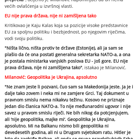
većih ovlašćenja u izvršnoj vlasti.
EU nije prava država, nije ni zamišljena tako
Kritikovao je Kaju Kalas koja sa pozicije visoke predstavnice
EU za spoljnu politiku i bezbjednost, po njegovim riječima,
vodi svoju politiku.
"Ništa lično, ništa protiv te države (Estonije), ali ja sam se
plašio da će ona postati generalna sekretarka NATO-a, a ona
je postala ministarka vanjskih poslova EU - još gore. EU nije
prava država, nije ni zamišljena tako"
, istakao je Milanović.
Milanović: Geopolitika je Ukrajina, apsolutno
"Ne znam jeste li pozvani, čuo sam sa Makedonija jeste. Ja je i
dalje tako zovem i neka mi ne zamjere Grci. Taj dokument u
pravnom smislu nema nikakvu težinu. Kosovo ne priznaje
jedan dio članica NATO-a. To nije međunarodni ugovor i nije
savez u pravom smislu riječi. Ne bih nikog da potcjenjujem,
ali ‘nije geopolitika, majke mi‘. Geopolitika je Ukrajina,
apsolutno. Mi na Balkanu nismo bili geopolitika ni
devedesetih godina, ali ni u Drugom svjetskom ratu. Hitler je
htio da zaobiđe Balkan, ali onda se grupa pravdoljubivih Srba