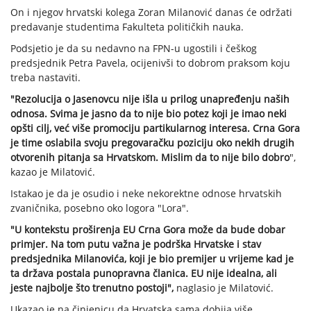
On i njegov hrvatski kolega Zoran Milanović danas će održati
predavanje studentima Fakulteta političkih nauka.
Podsjetio je da su nedavno na FPN-u ugostili i češkog
predsjednik Petra Pavela, ocijenivši to dobrom praksom koju
treba nastaviti.
"Rezolucija o Jasenovcu nije išla u prilog unapređenju naših
odnosa. Svima je jasno da to nije bio potez koji je imao neki
opšti cilj, već više promociju partikularnog interesa. Crna Gora
je time oslabila svoju pregovaračku poziciju oko nekih drugih
otvorenih pitanja sa Hrvatskom. Mislim da to nije bilo dobro
",
kazao je Milatović.
Istakao je da je osudio i neke nekorektne odnose hrvatskih
zvaničnika, posebno oko logora "Lora".
"U kontekstu proširenja EU Crna Gora može da bude dobar
primjer. Na tom putu važna je podrška Hrvatske i stav
predsjednika Milanovića, koji je bio premijer u vrijeme kad je
ta država postala punopravna članica. EU nije idealna, ali
jeste najbolje što trenutno postoji",
naglasio je Milatović.
Ukazao je na činjenicu da Hrvatska sama dobija više