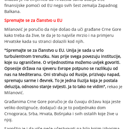
finansijske pomoći od EU nego svih šest zemalja Zapadnog
Balkana.
Spremajte se za članstvo u EU
Milanović je poručio da nije došao da uči građane Crne Gore
kako treba da žive, te da je to najviše mrzio i na primjeru
Hrvatske kada su stranci dolazili kod njih.
"Spremajte se za članstvo u EU. Unija je sada u vrlo
turbulentnom trenutku. Nas prije svega povezuju institucije,
koje su ograničene. O vrijednostima možemo uvijek govoriti.
Opsesije država na sjeveru Evrope potpuno se razlikuju od
nas na Mediteranu. Oni strahuju od Rusije, prizivaju napad,
spremaju sarme i đevrek. To je jedna iluzija koja je postala
deluzija, odnosno stanje svijesti. Ja to tako ne vidim",
rekao je
Milanović.
Građanima Crne Gore poručio je da čuvaju državu koja jeste
veliko dostignuće, dodajući da je to podjednako dom
Crnogoraca, Srba, Hrvata, Bošnjaka i svih ostalih koje žive u
njoj.
Saopštio je i da više neće učestvovati na bilo kojim izborima.