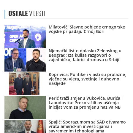
OSTALE
VIJESTI
Milatović: Slavne pobjede crnogorske
vojske pripadaju Crnoj Gori
Njemački list o dolasku Zelenskog u
Beograd: Iza kulisa razgovori o
zajedničkoj fabrici dronova u Srbiji
Koprivica: Politike i vlasti su prolazne,
vječne su vjera, svetinje i duhovno
nasljeđe
Perić traži smjenu Vukovića, Đurića i
Labudovića: Prekoračili ovlašćenja
inicijativom za promjenu naziva NB
Spajić: Sporazumom sa SAD otvaramo
vrata američkim investicijama i
savremenim tehnologijama