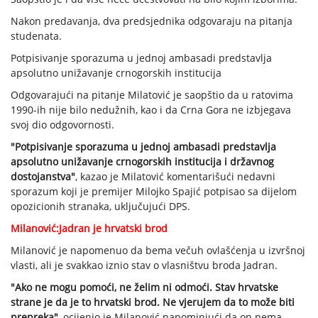
Nakon predavanja, dva predsjednika odgovaraju na pitanja
studenata.
Potpisivanje sporazuma u jednoj ambasadi predstavlja
apsolutno unižavanje crnogorskih institucija
Odgovarajući na pitanje Milatović je saopštio da u ratovima
1990-ih nije bilo nedužnih, kao i da Crna Gora ne izbjegava
svoj dio odgovornosti.
"Potpisivanje sporazuma u jednoj ambasadi predstavlja
apsolutno unižavanje crnogorskih institucija i državnog
dostojanstva"
, kazao je Milatović komentarišući nedavni
sporazum koji je premijer Milojko Spajić potpisao sa dijelom
opozicionih stranaka, uključujući DPS.
Milanović:Jadran je hrvatski brod
Milanović je napomenuo da bema večuh ovlašćenja u izvršnoj
vlasti, ali je svakkao iznio stav o vlasništvu broda Jadran.
"Ako ne mogu pomoći, ne želim ni odmoći. Stav hrvatske
strane je da je to hrvatski brod. Ne vjerujem da to može biti
prepreka"
, ocijenio je Milanović napominjući da on nema