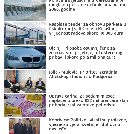
Polovina svjetskih hidroelektrana bi
mogla da postane nefunkcionalna do
2060. godine
Raspisan tender za obnovu parketa u
fiskulturnoj sali škole u Kolašinu,
vrijednost radova skoro 40.000 eura
Ulcinj: Tri osobe osumnjičene za
zelenaštvo i prijetnje, od oštećenog
pribavili skoro pola miliona eura
Jojić - Mujović: Prioritet izgradnja
Atletskog stadiona u Podgorici
Uprava carina: Za sedam mjeseci
naplaćeno preko 832 miliona carinskih
prihoda, rast za preko pet odsto
Koprivica: Politike i vlasti su prolazne,
vječne su vjera, svetinje i duhovno
nasljeđe