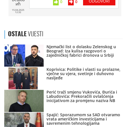
ODGOVORI
0
0
ић
15.04.2025
12:32
OSTALE
VIJESTI
Njemački list o dolasku Zelenskog u
Beograd: Iza kulisa razgovori o
zajedničkoj fabrici dronova u Srbiji
Koprivica: Politike i vlasti su prolazne,
vječne su vjera, svetinje i duhovno
nasljeđe
Perić traži smjenu Vukovića, Đurića i
Labudovića: Prekoračili ovlašćenja
inicijativom za promjenu naziva NB
Spajić: Sporazumom sa SAD otvaramo
vrata američkim investicijama i
savremenim tehnologijama