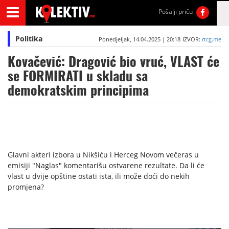
Pošalji priču
Politika
Ponedjeljak, 14.04.2025 | 20:18
IZVOR:
rtcg.me
Kovačević: Dragović bio vruć, VLAST će
se FORMIRATI u skladu sa
demokratskim principima
Glavni akteri izbora u Nikšiću i Herceg Novom večeras u
emisiji "Naglas" komentarišu ostvarene rezultate. Da li će
vlast u dvije opštine ostati ista, ili može doći do nekih
promjena?