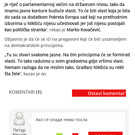
je riječ o parlamentarnoj većini na državnom nivou, tako da
imamo jasne konture buduće vlasti. To će biti vlast koja je bila
do sada sa dodatkom Pokreta Evropa sad koji na prethodnim
izborima u Nikšiću nijesu učestvovali jer još nijesu postojali
kao politička stranka
“, rekao je
Marko Kovačević.
Objasnio je da će se ići na pregovore koji će biti ustanovljeni
na demokratskim principima.
„Tu su stvari svakome jasne. Na tim principima će se formirati
vlasti. To tako raduimo u svim gradovima gdje vršimo vlast.
Nemam razloga da ne mislim tako. Građani Nikšića su rekli
šta žele
“, kazao je on.
KOMENTARI
(1)
Ostavi komentar
Ако се олади нема посла
Петар
Вешов