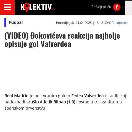
Pošalji priču
Fudbal
Ponedjeljak, 21.04.2025 | 13:48
IZVOR:
cdm.me
(VIDEO) Đokovićeva reakcija najbolje
opisuje gol Valverdea
Real Madrid
je nestvranim golom
Fedea Valverdea
u sudijskoj
nadoknadi
srušio Atletik Bilbao (1:0)
i ostao u trci za titulu u
španskom prvenstvu.