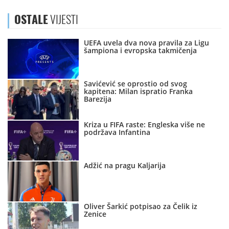
OSTALE
VIJESTI
UEFA uvela dva nova pravila za Ligu
šampiona i evropska takmičenja
Savićević se oprostio od svog
kapitena: Milan ispratio Franka
Barezija
Kriza u FIFA raste: Engleska više ne
podržava Infantina
Adžić na pragu Kaljarija
Oliver Šarkić potpisao za Čelik iz
Zenice