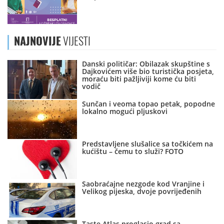
NAJNOVIJE
VIJESTI
Danski političar: Obilazak skupštine s
Dajkovićem više bio turistička posjeta,
moraću biti pažljiviji kome ću biti
vodič
Sunčan i veoma topao petak, popodne
lokalno mogući pljuskovi
Predstavljene slušalice sa točkićem na
kućištu – čemu to služi? FOTO
Saobraćajne nezgode kod Vranjine i
Velikog pijeska, dvoje povrijeđenih
Taste Atlas proglasio grad sa