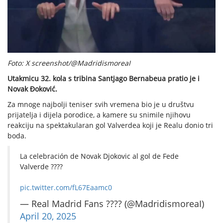
Foto: X screenshot/@MadridismoreaI
Utakmicu 32. kola s tribina Santjago Bernabeua pratio je i
Novak Đoković.
Za mnoge najbolji teniser svih vremena bio je u društvu
prijatelja i dijela porodice, a kamere su snimile njihovu
reakciju na spektakularan gol Valverdea koji je Realu donio tri
boda.
La celebración de Novak Djokovic al gol de Fede
Valverde ????
pic.twitter.com/fL67Eaamc0
— Real Madrid Fans ???? (@MadridismoreaI)
April 20, 2025