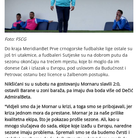
Foto: FSCG
Do kraja MeridianBet Prve crnogorske fudbalske lige ostale su
još tri utakmice, a fudbaleri Sutjeske su na dobrom putu da
sezonu okončaju na trećem mjestu, koje bi moglo da im
donese čak i izlazak u Evropu, pod uslovom da Budućnost i
Petrovac ostanu bez licence u žalbenom postupku.
Nikšićani su u subotu na gostovanju Mornaru slavili 2:0,
ostavili Barane u zoni baraža, pa imaju dva boda više od Dečić
AdmiralBeta.
"Vidjeli smo da je Mornar u krizi, a toga smo se pribojavali, jer
kriza jednom mora da prestane. Mornar je za naše prilike
kvalitetna ekipa, što je pokazao prošle sezone. Ali, kao u
mnogo slučajeva do sada, ekipe koje izađu u Evropu, naredne
sezone imaju problema. Spremali smo se da budemo čvrsti i