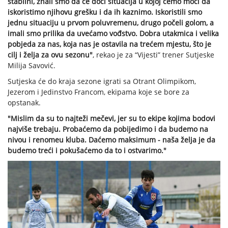
stabilni, znali smo da će doći situacija u kojoj ćemo moći da
iskoristimo njihovu grešku i da ih kaznimo. Iskoristili smo
jednu situaciju u prvom poluvremenu, drugo počeli golom, a
imali smo prilika da uvećamo vođstvo. Dobra utakmica i velika
pobjeda za nas, koja nas je ostavila na trećem mjestu, što je
cilj i želja za ovu sezonu"
, rekao je za “Vijesti” trener Sutjeske
Milija Savović.
Sutjeska će do kraja sezone igrati sa Otrant Olimpikom,
Jezerom i Jedinstvo Francom, ekipama koje se bore za
opstanak.
"Mislim da su to najteži mečevi, jer su to ekipe kojima bodovi
najviše trebaju. Probaćemo da pobijedimo i da budemo na
nivou i renomeu kluba. Daćemo maksimum - naša želja je da
budemo treći i pokušaćemo da to i ostvarimo."