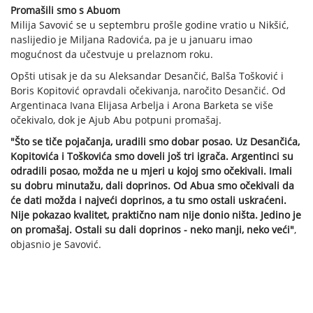
Promašili smo s Abuom
Milija Savović se u septembru prošle godine vratio u Nikšić,
naslijedio je Miljana Radovića, pa je u januaru imao
mogućnost da učestvuje u prelaznom roku.
Opšti utisak je da su Aleksandar Desančić, Balša Tošković i
Boris Kopitović opravdali očekivanja, naročito Desančić. Od
Argentinaca Ivana Elijasa Arbelja i Arona Barketa se više
očekivalo, dok je Ajub Abu potpuni promašaj.
"Što se tiče pojačanja, uradili smo dobar posao. Uz Desančića,
Kopitovića i Toškovića smo doveli još tri igrača. Argentinci su
odradili posao, možda ne u mjeri u kojoj smo očekivali. Imali
su dobru minutažu, dali doprinos. Od Abua smo očekivali da
će dati možda i najveći doprinos, a tu smo ostali uskraćeni.
Nije pokazao kvalitet, praktično nam nije donio ništa. Jedino je
on promašaj. Ostali su dali doprinos - neko manji, neko veći"
,
objasnio je Savović.