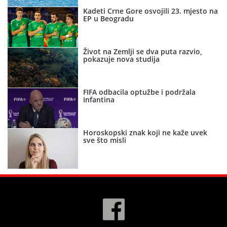
Kadeti Crne Gore osvojili 23. mjesto na
EP u Beogradu
Život na Zemlji se dva puta razvio,
pokazuje nova studija
FIFA odbacila optužbe i podržala
Infantina
Horoskopski znak koji ne kaže uvek
sve što misli