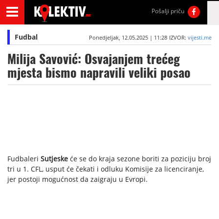
Pošalji priču
Fudbal
Ponedjeljak, 12.05.2025 | 11:28
IZVOR:
vijesti.me
Milija Savović: Osvajanjem trećeg
mjesta bismo napravili veliki posao
Fudbaleri
Sutjeske
će se do kraja sezone boriti za poziciju broj
tri u 1. CFL, usput će čekati i odluku Komisije za licenciranje,
jer postoji mogućnost da zaigraju u Evropi.