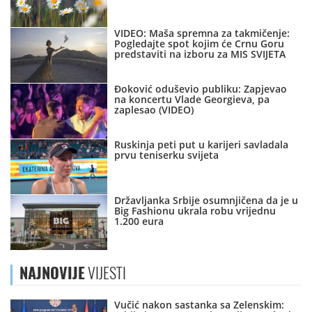
VIDEO: Maša spremna za takmičenje:
Pogledajte spot kojim će Crnu Goru
predstaviti na izboru za MIS SVIJETA
Đoković oduševio publiku: Zapjevao
na koncertu Vlade Georgieva, pa
zaplesao (VIDEO)
Ruskinja peti put u karijeri savladala
prvu teniserku svijeta
Državljanka Srbije osumnjičena da je u
Big Fashionu ukrala robu vrijednu
1.200 eura
NAJNOVIJE
VIJESTI
Vučić nakon sastanka sa Zelenskim: