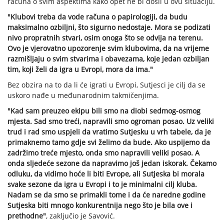
računa o svim aspektima kako opet ne bi došli u ovu situaciju.
"Klubovi treba da vode računa o papirologiji, da budu
maksimalno ozbiljni, što sigurno nedostaje. Mora se podizati
nivo propratnih stvari, osim onoga što se odvija na terenu.
Ovo je vjerovatno upozorenje svim klubovima, da na vrijeme
razmišljaju o svim stvarima i obavezama, koje jedan ozbiljan
tim, koji želi da igra u Evropi, mora da ima."
Bez obzira na to da li će igrati u Evropi, Sutjesci je cilj da se
uskoro nađe u međunarodnim takmičenjima.
"Kad sam preuzeo ekipu bili smo na diobi sedmog-osmog
mjesta. Sad smo treći, napravili smo ogroman posao. Uz veliki
trud i rad smo uspjeli da vratimo Sutjesku u vrh tabele, da je
primaknemo tamo gdje svi želimo da bude. Ako uspijemo da
zadržimo treće mjesto, onda smo napravili veliki posao. A
onda sljedeće sezone da napravimo još jedan iskorak. Čekamo
odluku, da vidimo hoće li biti Evrope, ali Sutjeska bi morala
svake sezone da igra u Evropi i to je minimalni cilj kluba.
Nadam se da smo se primakli tome i da će naredne godine
Sutjeska biti mnogo konkurentnija nego što je bila ove i
prethodne"
, zaključio je Savović.