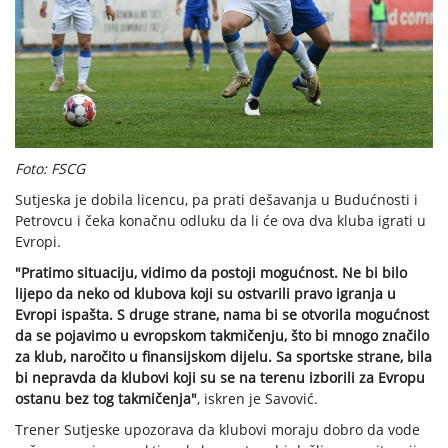
Foto: FSCG
Sutjeska je dobila licencu, pa prati dešavanja u Budućnosti i
Petrovcu i čeka konačnu odluku da li će ova dva kluba igrati u
Evropi.
"Pratimo situaciju, vidimo da postoji mogućnost. Ne bi bilo
lijepo da neko od klubova koji su ostvarili pravo igranja u
Evropi ispašta. S druge strane, nama bi se otvorila mogućnost
da se pojavimo u evropskom takmičenju, što bi mnogo značilo
za klub, naročito u finansijskom dijelu. Sa sportske strane, bila
bi nepravda da klubovi koji su se na terenu izborili za Evropu
ostanu bez tog takmičenja"
, iskren je Savović.
Trener Sutjeske upozorava da klubovi moraju dobro da vode