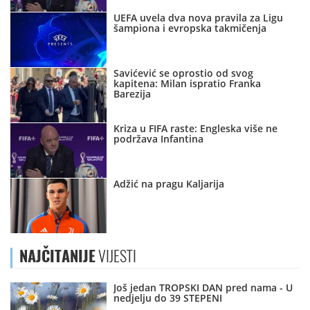
UEFA uvela dva nova pravila za Ligu
šampiona i evropska takmičenja
Savićević se oprostio od svog
kapitena: Milan ispratio Franka
Barezija
Kriza u FIFA raste: Engleska više ne
podržava Infantina
Adžić na pragu Kaljarija
NAJČITANIJE
VIJESTI
Još jedan TROPSKI DAN pred nama - U
nedjelju do 39 STEPENI