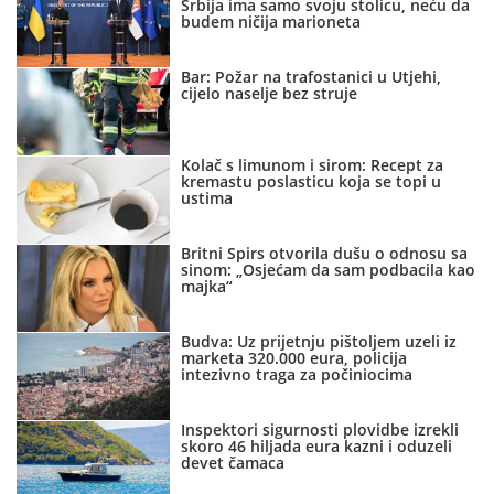
Srbija ima samo svoju stolicu, neću da
budem ničija marioneta
Bar: Požar na trafostanici u Utjehi,
cijelo naselje bez struje
Kolač s limunom i sirom: Recept za
kremastu poslasticu koja se topi u
ustima
Britni Spirs otvorila dušu o odnosu sa
sinom: „Osjećam da sam podbacila kao
majka“
Budva: Uz prijetnju pištoljem uzeli iz
marketa 320.000 eura, policija
intezivno traga za počiniocima
Inspektori sigurnosti plovidbe izrekli
skoro 46 hiljada eura kazni i oduzeli
devet čamaca