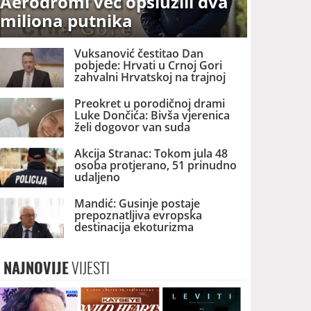
Aerodromi već opslužili dva
miliona putnika
Vuksanović čestitao Dan
pobjede: Hrvati u Crnoj Gori
zahvalni Hrvatskoj na trajnoj
brizi i podršci
Preokret u porodičnoj drami
Luke Dončića: Bivša vjerenica
želi dogovor van suda
Akcija Stranac: Tokom jula 48
osoba protjerano, 51 prinudno
udaljeno
Mandić: Gusinje postaje
prepoznatljiva evropska
destinacija ekoturizma
NAJNOVIJE
VIJESTI