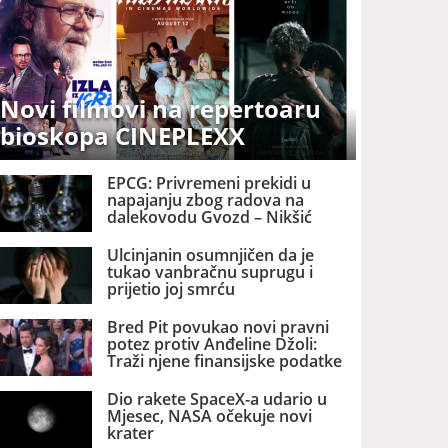
Novi filmovi na repertoaru
bioskopa CINEPLEXX
EPCG: Privremeni prekidi u
napajanju zbog radova na
dalekovodu Gvozd – Nikšić
Ulcinjanin osumnjičen da je
tukao vanbračnu suprugu i
prijetio joj smrću
Bred Pit povukao novi pravni
potez protiv Anđeline Džoli:
Traži njene finansijske podatke
Dio rakete SpaceX-a udario u
Mjesec, NASA očekuje novi
krater