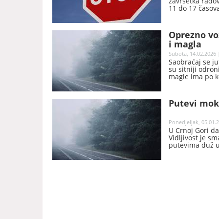
završetka rado
11 do 17 časova
Oprezno voz
i magla
Subota, 14.02.2026 
Saobraćaj se ju
su sitniji odro
magle ima po ko
savjetuju opre
prilikama i sa
Putevi mokr
Ponedjeljak, 05.01.2
U Crnoj Gori d
Vidljivost je s
putevima duž u
pažljivije, da 
pravila saobrać
AMSCG.