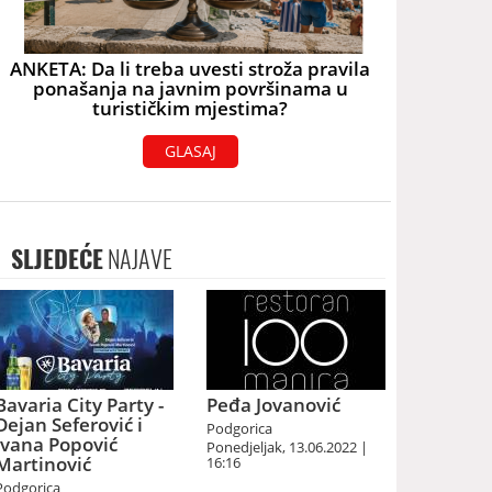
ANKETA: Da li treba uvesti stroža pravila
ponašanja na javnim površinama u
turističkim mjestima?
GLASAJ
SLJEDEĆE
NAJAVE
Bavaria City Party -
Peđa Jovanović
Dejan Seferović i
Podgorica
Ivana Popović
Ponedjeljak, 13.06.2022 |
Martinović
16:16
Podgorica