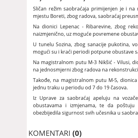
Sličan režim saobraćaja primijenjen je i na
mjestu Boreti, zbog radova, saobraćaj preus
Na dionici Lepenac - Ribarevine, zbog reko
naizmjenično, uz moguće povremene obustave
U tunelu Sozina, zbog sanacije pukotina, v
mogući su i kraći periodi potpune obustave s
Na magistralnom putu M-3 Nikšić - Vilusi, dio
na jednosmjerni zbog radova na rekonstrukci
Takođe, na magistralnom putu M-5, dionica 
jednu traku u periodu od 7 do 19 časova.
Iz Uprave za saobraćaj apeluju na vozače
obustavama i izmjenama, te da poštuju p
obezbijedila sigurnost svih učesnika u saobra
KOMENTARI
(0)