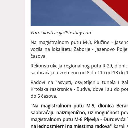
Foto: Ilustracija/Pixabay.com
Na magistralnom putu M-3, Plužine - Jaseno
vozila na lokalitetu Zaborje - Jasenovo Pol
časova.
Rekonstrukcija regionalnog puta R-29, dionic
saobraćaja u vremenu od 8 do 11 i od 13 do 1
Radovi na rasvjeti, osvjetljenju tunela i 
Krtolska raskrsnica - Budva, doveli su do 
do 5 časova.
"Na magistralnom putu M-9, dionica Berane
saobraćaju naizmjenično, uz mogućnost po
magistralnom putu M-6 Pljevlja - Đurđevića
na jednosmjerni na mjestima radova"
, kazal