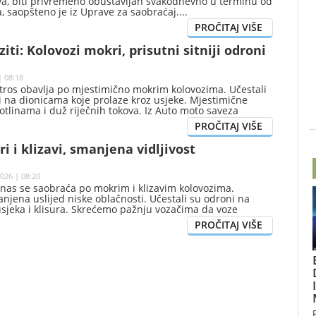
va, biti privremeno obustavljan svakodnevno u terminu od
, saopšteno je iz Uprave za saobraćaj.
iti: Kolovozi mokri, prisutni sitniji odroni
| 08:18
tros obavlja po mjestimično mokrim kolovozima. Učestali
ni na dionicama koje prolaze kroz usjeke. Mjestimične
tlinama i duž riječnih tokova. Iz Auto moto saveza
znu vožnju prilagođenu nestabilnim vremenskim
obraćajnim uslovima.
i i klizavi, smanjena vidljivost
026 | 08:20
anas se saobraća po mokrim i klizavim kolovozima.
manjena uslijed niske oblačnosti. Učestali su odroni na
sjeka i klisura. Skrećemo pažnju vozačima da voze
vožnju prilagode trenutnom stanju na putu i poštuju
aja, saopšteno je iz Auto moto saveza Crne Gore