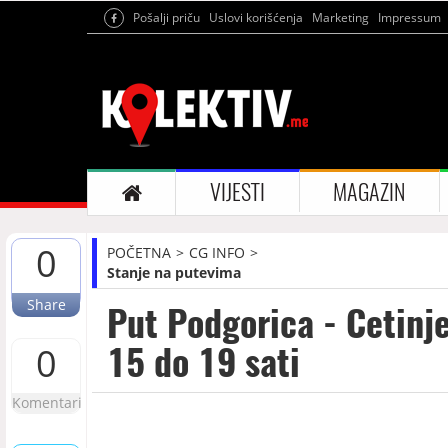
Pošalji priču
Uslovi korišćenja
Marketing
Impressum
VIJESTI
MAGAZIN
0
POČETNA
CG INFO
Stanje na putevima
Share
Put Podgorica - Cetinj
15 do 19 sati
0
Komentari