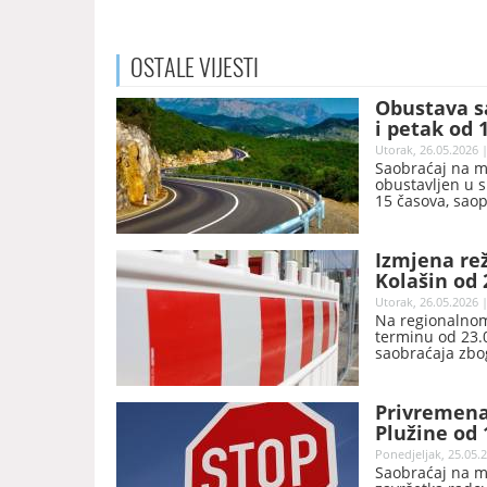
OSTALE
VIJESTI
Obustava sa
i petak od 
Utorak, 26.05.2026 |
Saobraćaj na m
obustavljen u s
15 časova, saop
Izmjena re
Kolašin od 
Utorak, 26.05.2026 |
Na regionalnom 
terminu od 23.
saobraćaja zbo
saobraćaj.
Privremena
Plužine od 
Ponedjeljak, 25.05.2
Saobraćaj na m