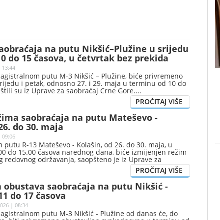
obraćaja na putu Nikšić–Plužine u srijedu
10 do 15 časova, u četvrtak bez prekida
 13:44
agistralnom putu M-3 Nikšić – Plužine, biće privremeno
rijedu i petak, odnosno 27. i 29. maja u terminu od 10 do
štili su iz Uprave za saobraćaj Crne Gore.
žima saobraćaja na putu Mateševo -
26. do 30. maja
 09:06
putu R-13 Mateševo - Kolašin, od 26. do 30. maja, u
00 do 15.00 časova narednog dana, biće izmijenjen režim
g redovnog održavanja, saopšteno je iz Uprave za
 obustava saobraćaja na putu Nikšić -
11 do 17 časova
026 | 08:34
agistralnom putu M-3 Nikšić - Plužine od danas će, do