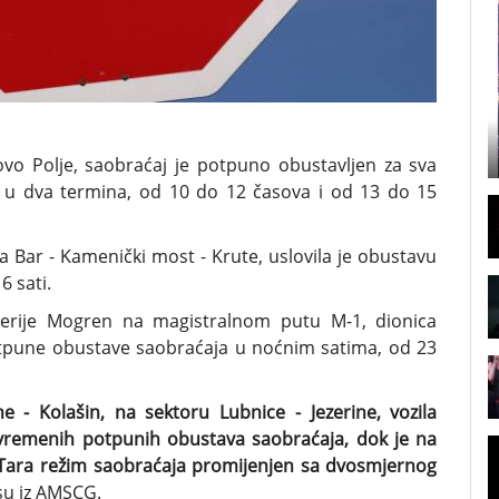
vo Polje, saobraćaj je potpuno obustavljen za sva
je u dva termina, od 10 do 12 časova i od 13 do 15
a Bar - Kamenički most - Krute, uslovila je obustavu
6 sati.
galerije Mogren na magistralnom putu M-1, dionica
potpune obustave saobraćaja u noćnim satima, od 23
 - Kolašin, na sektoru Lubnice - Jezerine, vozila
vremenih potpunih obustava saobraćaja, dok je na
 Tara režim saobraćaja promijenjen sa dvosmjernog
i su iz AMSCG.