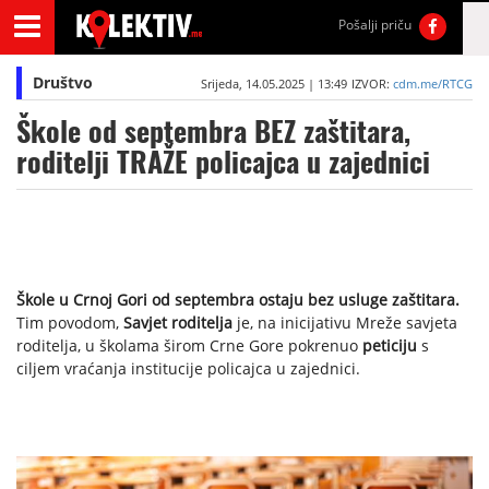
Pošalji priču
Društvo
Srijeda, 14.05.2025 | 13:49
IZVOR:
cdm.me/RTCG
Škole od septembra BEZ zaštitara,
roditelji TRAŽE policajca u zajednici
Škole u Crnoj Gori od septembra ostaju bez usluge zaštitara.
Tim povodom,
Savjet roditelja
je, na inicijativu Mreže savjeta
roditelja, u školama širom Crne Gore pokrenuo
peticiju
s
ciljem vraćanja institucije policajca u zajednici.