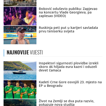
Đoković oduševio publiku: Zapjevao
na koncertu Vlade Georgieva, pa
zaplesao (VIDEO)
Ruskinja peti put u karijeri savladala
prvu teniserku svijeta
NAJNOVIJE
VIJESTI
Inspektori sigurnosti plovidbe izrekli
skoro 46 hiljada eura kazni i oduzeli
devet čamaca
Kadeti Crne Gore osvojili 23. mjesto na
EP u Beogradu
Život na Zemlji se dva puta razvio,
pokazuje nova studija