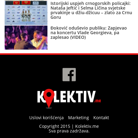
Istorijski uspjeh crnogorskih policajki:
Nataša Jeftić i Selma Ličina svjetske
prvakinje u džiu-džicuu – zlato za Crnu
Goru
Đoković oduševio publiku: Zapjevao
na koncertu Vlade Georgieva, pa
zaplesao (VIDEO)
Uslovi korišćenja
Marketing
Kontakt
Copyright 2015 | Kolektiv.me
Sva prava zadržava.