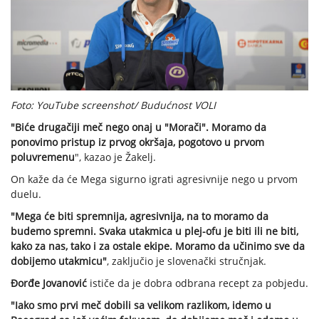
Foto: YouTube screenshot/ Budućnost VOLI
"Biće drugačiji meč nego onaj u "Morači". Moramo da
ponovimo pristup iz prvog okršaja, pogotovo u prvom
poluvremenu
", kazao je Žakelj.
On kaže da će Mega sigurno igrati agresivnije nego u prvom
duelu.
"Mega će biti spremnija, agresivnija, na to moramo da
budemo spremni. Svaka utakmica u plej-ofu je biti ili ne biti,
kako za nas, tako i za ostale ekipe. Moramo da učinimo sve da
dobijemo utakmicu"
, zaključio je slovenački stručnjak.
Đorđe Jovanović
ističe da je dobra odbrana recept za pobjedu.
"Iako smo prvi meč dobili sa velikom razlikom, idemo u