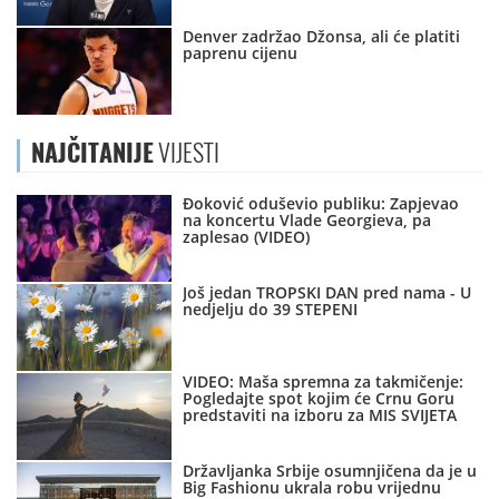
Denver zadržao Džonsa, ali će platiti
paprenu cijenu
NAJČITANIJE
VIJESTI
Đoković oduševio publiku: Zapjevao
na koncertu Vlade Georgieva, pa
zaplesao (VIDEO)
Još jedan TROPSKI DAN pred nama - U
nedjelju do 39 STEPENI
VIDEO: Maša spremna za takmičenje:
Pogledajte spot kojim će Crnu Goru
predstaviti na izboru za MIS SVIJETA
Državljanka Srbije osumnjičena da je u
Big Fashionu ukrala robu vrijednu