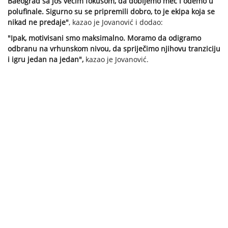
Baeograd sa još većim fokusom, da dobijemo meč i odemo u
polufinale. Sigurno su se pripremili dobro, to je ekipa koja se
nikad ne predaje"
, kazao je Jovanović i dodao:
"Ipak, motivisani smo maksimalno. Moramo da odigramo
odbranu na vrhunskom nivou, da spriječimo njihovu tranziciju
i igru jedan na jedan",
kazao je Jovanović.