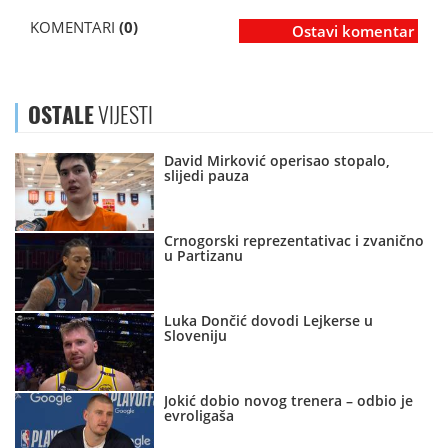
KOMENTARI
(0)
Ostavi komentar
OSTALE
VIJESTI
David Mirković operisao stopalo,
slijedi pauza
Crnogorski reprezentativac i zvanično
u Partizanu
Luka Dončić dovodi Lejkerse u
Sloveniju
Jokić dobio novog trenera – odbio je
evroligaša