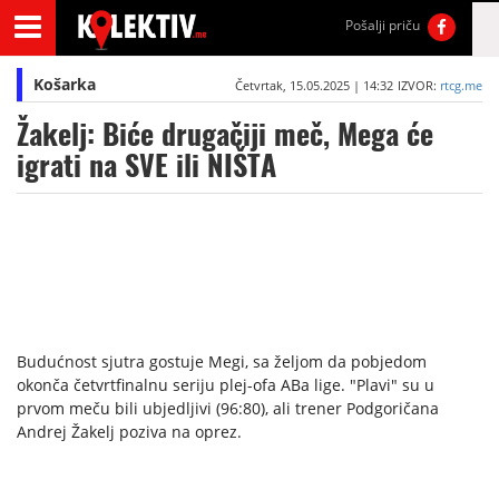
Pošalji priču
Košarka
Četvrtak, 15.05.2025 | 14:32
IZVOR:
rtcg.me
Žakelj: Biće drugačiji meč, Mega će
igrati na SVE ili NIŠTA
Budućnost sjutra gostuje Megi, sa željom da pobjedom
okonča četvrtfinalnu seriju plej-ofa ABa lige. "Plavi" su u
prvom meču bili ubjedljivi (96:80), ali trener Podgoričana
Andrej Žakelj poziva na oprez.