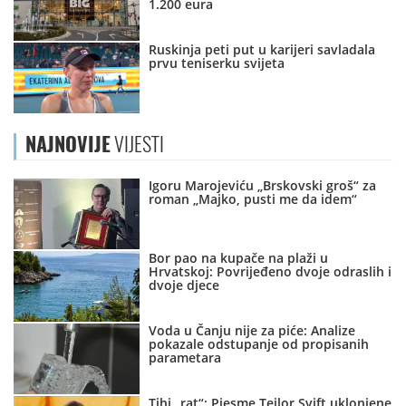
1.200 eura
Ruskinja peti put u karijeri savladala
prvu teniserku svijeta
NAJNOVIJE
VIJESTI
Igoru Marojeviću „Brskovski groš“ za
roman „Majko, pusti me da idem“
Bor pao na kupače na plaži u
Hrvatskoj: Povrijeđeno dvoje odraslih i
dvoje djece
Voda u Čanju nije za piće: Analize
pokazale odstupanje od propisanih
parametara
Tihi „rat“: Pjesme Tejlor Svift uklonjene