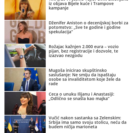
iz objava Bijele kuće i Trampove
kampanje
Dženifer Aniston o decenijskoj borbi za
potomstvo: „Sve te godine i godine
spekulacija“
Rožajac kažnjen 2.000 eura – vozio
pijan, bez registracije i dozvole, te
izazvao nezgodu
Mugoša inicirao skupštinsko
saslušanje: Ne smiju da ispaštaju
osobe sa invaliditetom koje žele da
rade
Ceca o unuku Ilijanu i Anastasiji:
„Odlično se snašla kao majka“
Vučić nakon sastanka sa Zelenskim:
Srbija ima samo svoju stolicu, neću da
budem ničija marioneta