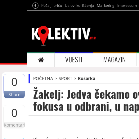
Pošalji priču
Uslovi korišćenja
Marketing
Impressum
VIJESTI
MAGAZIN
0
POČETNA
SPORT
Košarka
Žakelj: Jedva čekamo 
Share
fokusa u odbrani, u na
0
Komentari