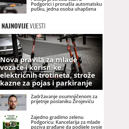
Podgorici i pronašla automatsku
pušku, jedna osoba uhapšena
NAJNOVIJE
VIJESTI
Nova pravila za mlade
vozače i korisnike
električnih trotineta, strože
kazne za pojas i parkiranje
Zadržavanje osumnjičenom za
prijetnje poslaniku Zirojeviću
Zajedno gradimo zelenu
Podgoricu: Kancelarija za mlade
poziva građane da podijele svoje