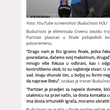
Foto: YouTube screenshot/ Budućnost VOLI
Budućnost je eliminisala Crvenu zvezdu tro
Partizan plasirao u finale pobijedivš
poluvremenu.
"Drago nam je što igramo finale, jedva č
povredama, daćemo svoj maksimum, drugačij
mnogo više fokusa u odbrani, kao i odgo
kontrolišemo skok, to su najbitnije stvari. U
sad. Imaju vhunski tim, u boljoj su formi neg
da naprave štetu"
, istakao je trener Budućnos
"Partizan je pravljen za najveće domete, b
utakmicu na pravi način, sa dosta kontakta u 
ima dosta vrhunskih igrača, moramo obratiti 
Budućnost se vratila u finale poslije sedam go