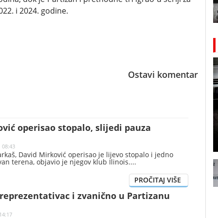
022. i 2024. godine.
Ostavi komentar
vić operisao stopalo, slijedi pauza
| 08:43
rkaš, David Mirković operisao je lijevo stopalo i jedno
van terena, objavio je njegov klub Ilinois.
reprezentativac i zvanično u Partizanu
14:17