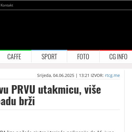
Kontakt
CAFFE
SPORT
FOTO
CG INFO
Srijeda, 04.06.2025 | 13:21
IZVOR:
rtcg.me
ovu PRVU utakmicu, više
padu brži