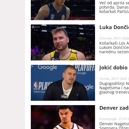
Već od aprila s
potvrda. Danas 
košarkaš Partiz
Luka Dončić
Četvrtak, 30.07.2026
Košarkaši Los 
Lukom Dončićem
narednu sezonu,
Jokić dobio
Utorak, 28.07.2026 |
Dugogodišnji N
Nagetsima i na
glavnog trener
Denver zadr
Ponedjeljak, 27.07.2
Denver Nagetsi
Spensera Džonsa