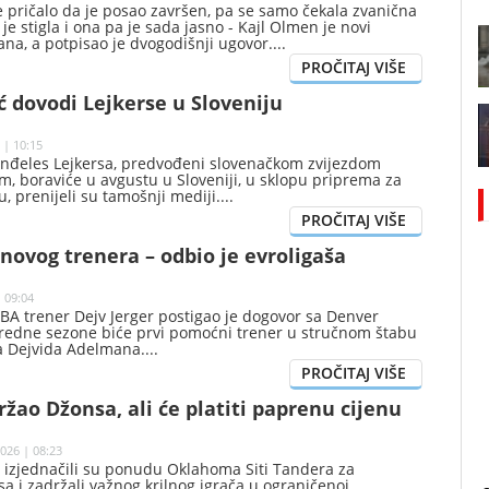
e pričalo da je posao završen, pa se samo čekala zvanična
je stigla i ona pa je sada jasno - Kajl Olmen je novi
ana, a potpisao je dvogodišnji ugovor.
 dovodi Lejkerse u Sloveniju
 | 10:15
Anđeles Lejkersa, predvođeni slovenačkom zvijezdom
, boraviće u avgustu u Sloveniji, u sklopu priprema za
 prenijeli su tamošnji mediji.
 novog trenera – odbio je evroligaša
 09:04
BA trener Dejv Jerger postigao je dogovor sa Denver
redne sezone biće prvi pomoćni trener u stručnom štabu
a Dejvida Adelmana.
žao Džonsa, ali će platiti paprenu cijenu
026 | 08:23
 izjednačili su ponudu Oklahoma Siti Tandera za
 i zadržali važnog krilnog igrača u ograničenoj