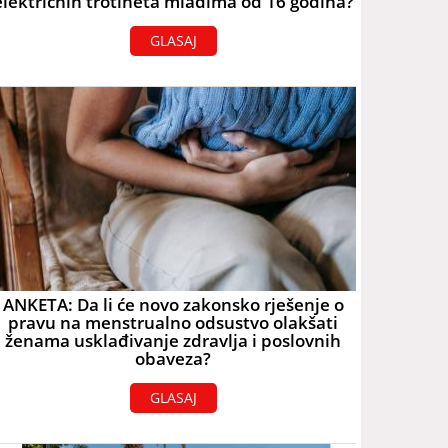
električnih trotineta mlađima od 16 godina?
GLASAJ
ANKETA: Da li će novo zakonsko rješenje o
pravu na menstrualno odsustvo olakšati
ženama usklađivanje zdravlja i poslovnih
obaveza?
GLASAJ