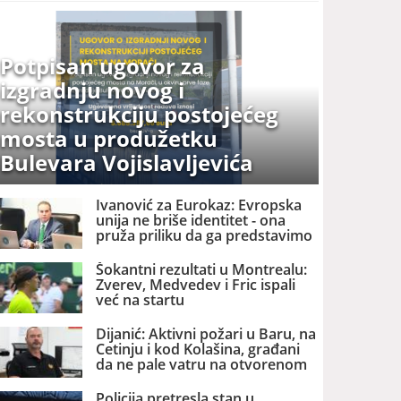
Potpisan ugovor za
izgradnju novog i
rekonstrukciju postojećeg
mosta u produžetku
Bulevara Vojislavljevića
Ivanović za Eurokaz: Evropska
unija ne briše identitet - ona
pruža priliku da ga predstavimo
Evropi i svijetu
Šokantni rezultati u Montrealu:
Zverev, Medvedev i Fric ispali
već na startu
Dijanić: Aktivni požari u Baru, na
Cetinju i kod Kolašina, građani
da ne pale vatru na otvorenom
Policija pretresla stan u