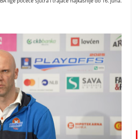
ABA lige počeće sjutra i trajaće najkasnije do 16. juna.