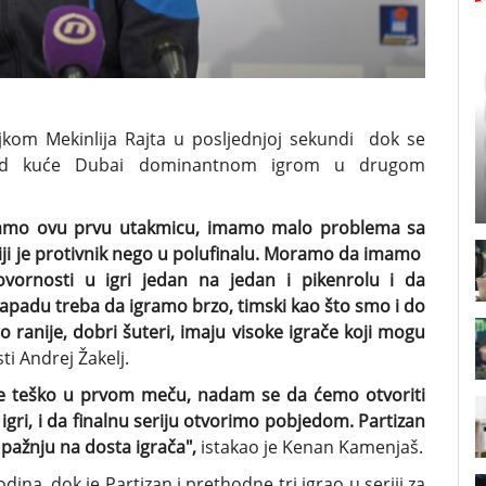
jkom Mekinlija Rajta u posljednjoj sekundi dok se
i kod kuće Dubai dominantnom igrom u drugom
ekamo ovu prvu utakmicu, imamo malo problema sa
i je protivnik nego u polufinalu. Moramo da imamo
vornosti u igri jedan na jedan i pikenrolu i da
 napadu treba da igramo brzo, timski kao što smo i do
o ranije, dobri šuteri, imaju visoke igrače koji mogu
ti Andrej Žakelj.
iće teško u prvom meču, nadam se da ćemo otvoriti
igri, i da finalnu seriju otvorimo pobjedom. Partizan
pažnju na dosta igrača",
istakao je Kenan Kamenjaš.
dina, dok je Partizan i prethodne tri igrao u seriji za