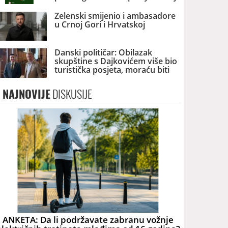
ideje
Zelenski smijenio i ambasadore
u Crnoj Gori i Hrvatskoj
Danski političar: Obilazak
skupštine s Dajkovićem više bio
turistička posjeta, moraću biti
pažljiviji kome ću biti vodič
NAJNOVIJE
DISKUSIJE
ANKETA: Da li podržavate zabranu vožnje