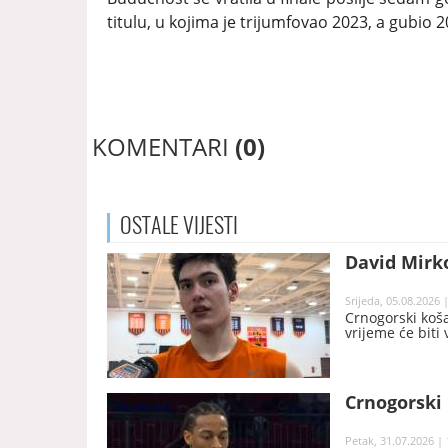
titulu, u kojima je trijumfovao 2023, a gubio 2
KOMENTARI
(0)
OSTALE
VIJESTI
David Mirko
Srijeda, 05.08.2026 
Crnogorski koša
vrijeme će biti 
Crnogorski 
Petak, 31.07.2026 | 