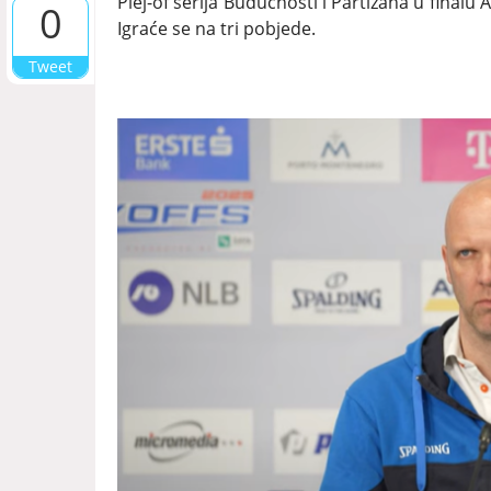
Plej-of serija Budućnosti i Partizana u finalu 
0
Igraće se na tri pobjede.
Tweet