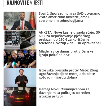
NAJNOVIJE
VIJESTI
Spajić: Sporazumom sa SAD otvaramo
vrata američkim investicijama i
savremenim tehnologijama
ANKETA: Nove kazne u saobraćaju: 30–
60 € za nepoštovanje pješačkog
prelaza i do 250 € za korišćenje
telefona u vožnji – da li su opravdane?
Mlade lavice danas protiv Danske
igraju polufinale SP
Istorijska presuda protiv Mete: Zbog
ugrožavanja djece moraju da plate
gotovo milijardu dolara
Herceg Novi: Osumnjičenom za
davanje mita policajcu određen
istražni pritvor