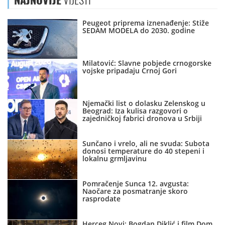
NAJNOVIJE
VIJESTI
Peugeot priprema iznenađenje: Stiže
SEDAM MODELA do 2030. godine
Milatović: Slavne pobjede crnogorske
vojske pripadaju Crnoj Gori
Njemački list o dolasku Zelenskog u
Beograd: Iza kulisa razgovori o
zajedničkoj fabrici dronova u Srbiji
Sunčano i vrelo, ali ne svuda: Subota
donosi temperature do 40 stepeni i
lokalnu grmljavinu
Pomračenje Sunca 12. avgusta:
Naočare za posmatranje skoro
rasprodate
Herceg Novi: Bogdan Diklić i film Dom