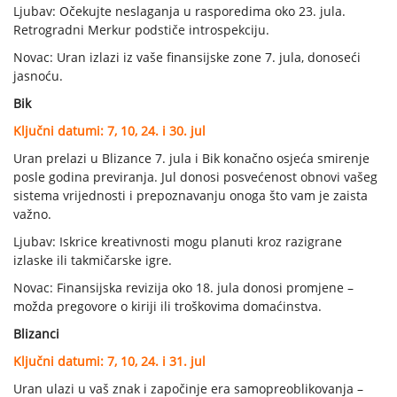
Ljubav: Očekujte neslaganja u rasporedima oko 23. jula.
Retrogradni Merkur podstiče introspekciju.
Novac: Uran izlazi iz vaše finansijske zone 7. jula, donoseći
jasnoću.
Bik
Ključni datumi: 7, 10, 24. i 30. jul
Uran prelazi u Blizance 7. jula i Bik konačno osjeća smirenje
posle godina previranja. Jul donosi posvećenost obnovi vašeg
sistema vrijednosti i prepoznavanju onoga što vam je zaista
važno.
Ljubav: Iskrice kreativnosti mogu planuti kroz razigrane
izlaske ili takmičarske igre.
Novac: Finansijska revizija oko 18. jula donosi promjene –
možda pregovore o kiriji ili troškovima domaćinstva.
Blizanci
Ključni datumi: 7, 10, 24. i 31. jul
Uran ulazi u vaš znak i započinje era samopreoblikovanja –