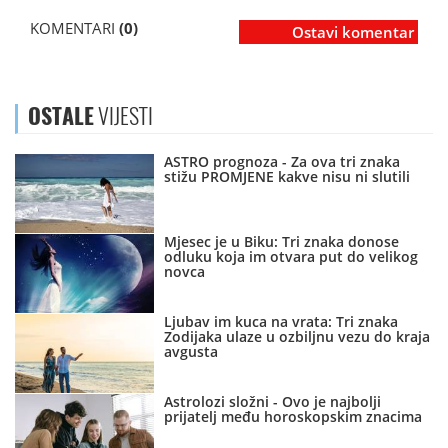
KOMENTARI
(0)
Ostavi komentar
OSTALE
VIJESTI
ASTRO prognoza - Za ova tri znaka
stižu PROMJENE kakve nisu ni slutili
Mjesec je u Biku: Tri znaka donose
odluku koja im otvara put do velikog
novca
Ljubav im kuca na vrata: Tri znaka
Zodijaka ulaze u ozbiljnu vezu do kraja
avgusta
Astrolozi složni - Ovo je najbolji
prijatelj među horoskopskim znacima