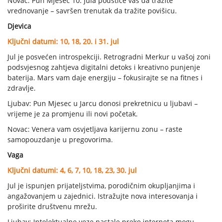
Novac: Pun Mjesec 10. jula podstiče vas da tražite
vrednovanje – savršen trenutak da tražite povišicu.
Djevica
Ključni datumi: 10, 18, 20. i 31. jul
Jul je posvećen introspekciji. Retrogradni Merkur u vašoj zoni
podsvjesnog zahtjeva digitalni detoks i kreativno punjenje
baterija. Mars vam daje energiju – fokusirajte se na fitnes i
zdravlje.
Ljubav: Pun Mjesec u Jarcu donosi prekretnicu u ljubavi –
vrijeme je za promjenu ili novi početak.
Novac: Venera vam osvjetljava karijernu zonu – raste
samopouzdanje u pregovorima.
Vaga
Ključni datumi: 4, 6, 7, 10, 18, 23, 30. jul
Jul je ispunjen prijateljstvima, porodičnim okupljanjima i
angažovanjem u zajednici. Istražujte nova interesovanja i
proširite društvenu mrežu.
Ljubav: Intelektualne veze nastale preko interneta mogu