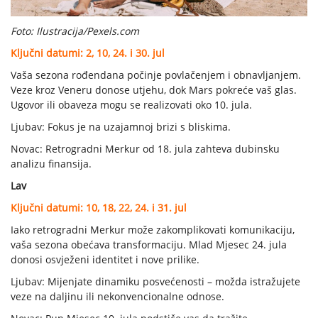
Foto: Ilustracija/Pexels.com
Ključni datumi: 2, 10, 24. i 30. jul
Vaša sezona rođendana počinje povlačenjem i obnavljanjem.
Veze kroz Veneru donose utjehu, dok Mars pokreće vaš glas.
Ugovor ili obaveza mogu se realizovati oko 10. jula.
Ljubav: Fokus je na uzajamnoj brizi s bliskima.
Novac: Retrogradni Merkur od 18. jula zahteva dubinsku
analizu finansija.
Lav
Ključni datumi: 10, 18, 22, 24. i 31. jul
Iako retrogradni Merkur može zakomplikovati komunikaciju,
vaša sezona obećava transformaciju. Mlad Mjesec 24. jula
donosi osvježeni identitet i nove prilike.
Ljubav: Mijenjate dinamiku posvećenosti – možda istražujete
veze na daljinu ili nekonvencionalne odnose.