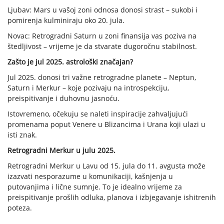
Ljubav: Mars u vašoj zoni odnosa donosi strast – sukobi i
pomirenja kulminiraju oko 20. jula.
Novac: Retrogradni Saturn u zoni finansija vas poziva na
štedljivost – vrijeme je da stvarate dugoročnu stabilnost.
Zašto je jul 2025. astrološki značajan?
Jul 2025. donosi tri važne retrogradne planete – Neptun,
Saturn i Merkur – koje pozivaju na introspekciju,
preispitivanje i duhovnu jasnoću.
Istovremeno, očekuju se naleti inspiracije zahvaljujući
promenama poput Venere u Blizancima i Urana koji ulazi u
isti znak.
Retrogradni Merkur u julu 2025.
Retrogradni Merkur u Lavu od 15. jula do 11. avgusta može
izazvati nesporazume u komunikaciji, kašnjenja u
putovanjima i lične sumnje. To je idealno vrijeme za
preispitivanje prošlih odluka, planova i izbjegavanje ishitrenih
poteza.