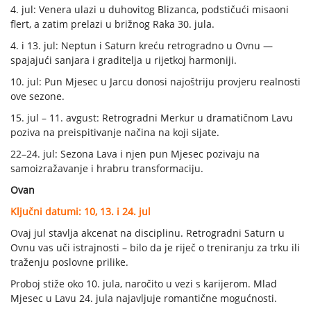
4. jul: Venera ulazi u duhovitog Blizanca, podstičući misaoni
flert, a zatim prelazi u brižnog Raka 30. jula.
4. i 13. jul: Neptun i Saturn kreću retrogradno u Ovnu —
spajajući sanjara i graditelja u rijetkoj harmoniji.
10. jul: Pun Mjesec u Jarcu donosi najoštriju provjeru realnosti
ove sezone.
15. jul – 11. avgust: Retrogradni Merkur u dramatičnom Lavu
poziva na preispitivanje načina na koji sijate.
22–24. jul: Sezona Lava i njen pun Mjesec pozivaju na
samoizražavanje i hrabru transformaciju.
Ovan
Ključni datumi: 10, 13. i 24. jul
Ovaj jul stavlja akcenat na disciplinu. Retrogradni Saturn u
Ovnu vas uči istrajnosti – bilo da je riječ o treniranju za trku ili
traženju poslovne prilike.
Proboj stiže oko 10. jula, naročito u vezi s karijerom. Mlad
Mjesec u Lavu 24. jula najavljuje romantične mogućnosti.