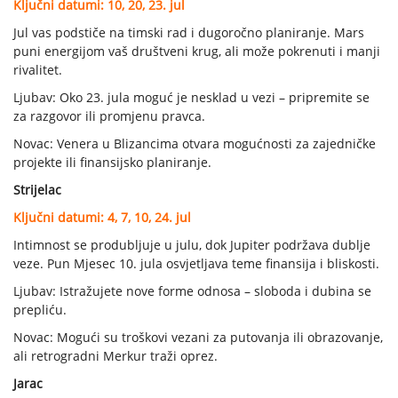
Ključni datumi: 10, 20, 23. jul
Jul vas podstiče na timski rad i dugoročno planiranje. Mars
puni energijom vaš društveni krug, ali može pokrenuti i manji
rivalitet.
Ljubav: Oko 23. jula moguć je nesklad u vezi – pripremite se
za razgovor ili promjenu pravca.
Novac: Venera u Blizancima otvara mogućnosti za zajedničke
projekte ili finansijsko planiranje.
Strijelac
Ključni datumi: 4, 7, 10, 24. jul
Intimnost se produbljuje u julu, dok Jupiter podržava dublje
veze. Pun Mjesec 10. jula osvjetljava teme finansija i bliskosti.
Ljubav: Istražujete nove forme odnosa – sloboda i dubina se
prepliću.
Novac: Mogući su troškovi vezani za putovanja ili obrazovanje,
ali retrogradni Merkur traži oprez.
Jarac