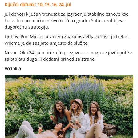
Ključni datumi: 10, 13, 16, 24. jul
Jul donosi ključan trenutak za izgradnju stabilne osnove kod
kuće ili u porodičnom životu. Retrogradni Saturn zahtijeva
dugoročnu strategiju.
Ljubav: Pun Mjesec u vašem znaku osvjetljava vaše potrebe –
vrijeme je da zasijate umjesto da služite.
Novac: Oko 24. jula očekujte pregovore – mogu se javiti prilike
za otplatu duga ili dodatni prihod sa strane.
Vodolija