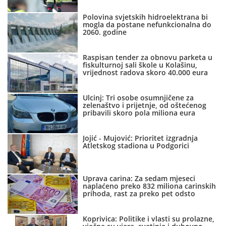
Polovina svjetskih hidroelektrana bi
mogla da postane nefunkcionalna do
2060. godine
Raspisan tender za obnovu parketa u
fiskulturnoj sali škole u Kolašinu,
vrijednost radova skoro 40.000 eura
Ulcinj: Tri osobe osumnjičene za
zelenaštvo i prijetnje, od oštećenog
pribavili skoro pola miliona eura
Jojić - Mujović: Prioritet izgradnja
Atletskog stadiona u Podgorici
Uprava carina: Za sedam mjeseci
naplaćeno preko 832 miliona carinskih
prihoda, rast za preko pet odsto
Koprivica: Politike i vlasti su prolazne,