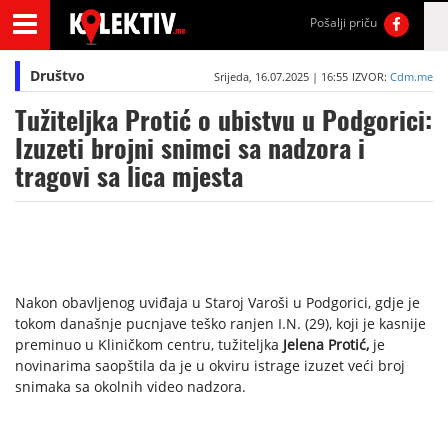
Pošalji priču
Društvo
Srijeda, 16.07.2025 | 16:55
IZVOR:
Cdm.me
Tužiteljka Protić o ubistvu u Podgorici:
Izuzeti brojni snimci sa nadzora i
tragovi sa lica mjesta
Nakon obavljenog uviđaja u Staroj Varoši u Podgorici, gdje je
tokom današnje pucnjave teško ranjen I.N. (29), koji je kasnije
preminuo u Kliničkom centru, tužiteljka
Jelena Protić,
je
novinarima saopštila da je u okviru istrage izuzet veći broj
snimaka sa okolnih video nadzora.