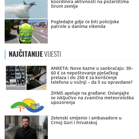
koordinira aktivnosti na požarištima
širom zemlje
Pogledajte gdje će biti policijske
patrole u danima vikenda
NAJČITANIJE
VIJESTI
ANKETA: Nove kazne u saobraćaju: 30–
60 € za nepoštovanje pješačkog
prelaza i do 250 € za korišćenje
telefona u vožnji – da li su opravdane?
ZHMS apeluje na građane: Oslanjajte
se isključivo na zvanična meteorološka
upozorenja
Zelenski smijenio i ambasadore u
Crnoj Gori i Hrvatskoj