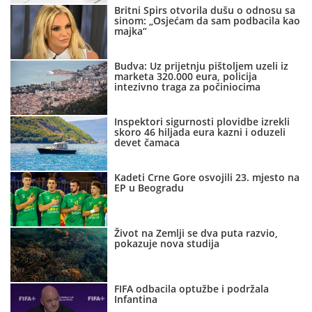
Britni Spirs otvorila dušu o odnosu sa
sinom: „Osjećam da sam podbacila kao
majka“
Budva: Uz prijetnju pištoljem uzeli iz
marketa 320.000 eura, policija
intezivno traga za počiniocima
Inspektori sigurnosti plovidbe izrekli
skoro 46 hiljada eura kazni i oduzeli
devet čamaca
Kadeti Crne Gore osvojili 23. mjesto na
EP u Beogradu
Život na Zemlji se dva puta razvio,
pokazuje nova studija
FIFA odbacila optužbe i podržala
Infantina