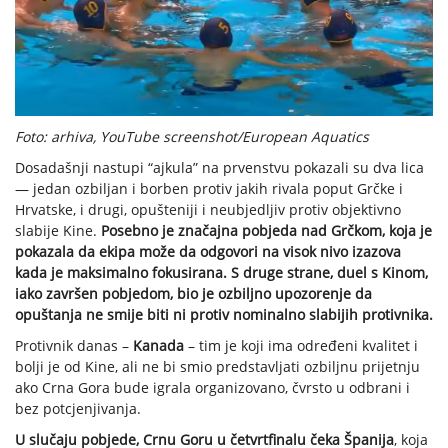
Foto: arhiva, YouTube screenshot/European Aquatics
Dosadašnji nastupi “ajkula” na prvenstvu pokazali su dva lica
— jedan ozbiljan i borben protiv jakih rivala poput Grčke i
Hrvatske, i drugi, opušteniji i neubjedljiv protiv objektivno
slabije Kine.
Posebno je značajna pobjeda nad Grčkom, koja je
pokazala da ekipa može da odgovori na visok nivo izazova
kada je maksimalno fokusirana. S druge strane, duel s Kinom,
iako završen pobjedom, bio je ozbiljno upozorenje da
opuštanja ne smije biti ni protiv nominalno slabijih protivnika.
Protivnik danas –
Kanada
– tim je koji ima određeni kvalitet i
bolji je od Kine, ali ne bi smio predstavljati ozbiljnu prijetnju
ako Crna Gora bude igrala organizovano, čvrsto u odbrani i
bez potcjenjivanja.
U slučaju pobjede, Crnu Goru u četvrtfinalu čeka Španija
, koja