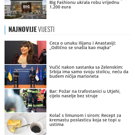
Big Fashionu ukrala robu vrijednu
1.200 eura
NAJNOVIJE
VIJESTI
Ceca o unuku Ilijanu i Anastasiji:
„Odlično se snašla kao majka“
Vučić nakon sastanka sa Zelenskim:
Srbija ima samo svoju stolicu, neću da
budem ničija marioneta
Bar: Požar na trafostanici u Utjehi,
cijelo naselje bez struje
Kolač s limunom i sirom: Recept za
kremastu poslasticu koja se topi u
ustima