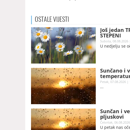
OSTALE
VIJESTI
Još jedan 
STEPENI
Subota, 08.08.2026 
U nedjelju se 
Sunčano i v
temperature
Petak, 07.08.2026 | 
Sunčan i v
pljuskovi
Četvrtak, 06.08.2026
U petak nas oč