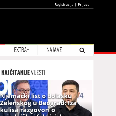
Registracija
Prijava
EXTRA+
NAJAVE
NAJČITANIJE
VIJESTI
Njemački list o dolasku
Zelenskog u Beograd: Iza
kulisa razgovori o