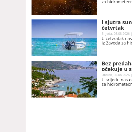
za hidrometeoro
I sjutra su
četvrtak
Srijeda, 05.08.2026 
U četvratak nas
iz Zavoda za hi
Bez predah
očekuje u s
Utorak, 04.08.2026 |
U srijedu nas 
za hidrometeoro