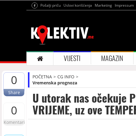
Pošalji priču
Uslovi korišćenja
Marketing
Impressum
VIJESTI
MAGAZIN
0
POČETNA
CG INFO
Vremenska prognoza
Share
U utorak nas očekuje 
VRIJEME, uz ove TEMP
0
Komentari