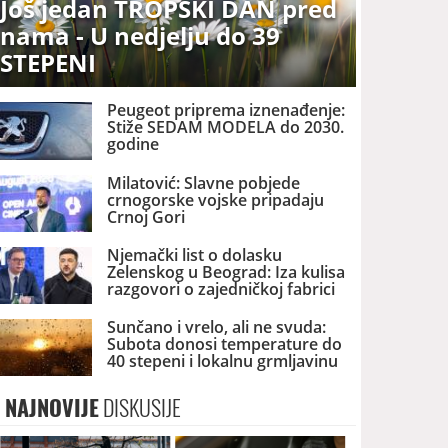
Još jedan TROPSKI DAN pred
nama - U nedjelju do 39
STEPENI
Peugeot priprema iznenađenje:
Stiže SEDAM MODELA do 2030.
godine
Milatović: Slavne pobjede
crnogorske vojske pripadaju
Crnoj Gori
Njemački list o dolasku
Zelenskog u Beograd: Iza kulisa
razgovori o zajedničkoj fabrici
dronova u Srbiji
Sunčano i vrelo, ali ne svuda:
Subota donosi temperature do
40 stepeni i lokalnu grmljavinu
NAJNOVIJE
DISKUSIJE