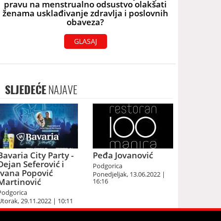
pravu na menstrualno odsustvo olakšati
ženama usklađivanje zdravlja i poslovnih
obaveza?
GLASAJ
SLJEDEĆE
NAJAVE
Bavaria City Party -
Peđa Jovanović
Dejan Seferović i
Podgorica
Ivana Popović
Ponedjeljak, 13.06.2022 |
Martinović
16:16
Podgorica
Utorak, 29.11.2022 | 10:11