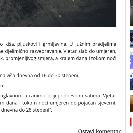
iša, pljuskovi i grmljavina. U južnim predjelima
e djelimično razvedravanje. Vjetar slab do umjeren,
k, promjenljivog smjera, a krajem dana i tokom noći
najviša dnevna od 16 do 30 stepeni.
o.
, uglavnom u ranim i prijepodnevnim satima. Vjetar
em dana i tokom noći umjeren do pojačan sjeverni.
a dnevna do 28 stepeni",
Ostavi komentar