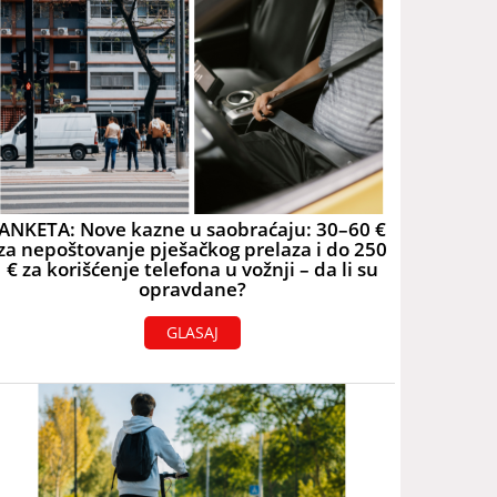
ANKETA: Nove kazne u saobraćaju: 30–60 €
za nepoštovanje pješačkog prelaza i do 250
€ za korišćenje telefona u vožnji – da li su
opravdane?
GLASAJ