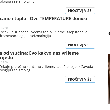
logiju i seizmologiju.
nčano i toplo - Ove TEMPERATURE donosi
| 15:30
 očekuje sunčano i veoma toplo vrijeme, saopšteno je
drometeorologiju i seizmologiju.
a od vrućina: Evo kakvo nas vrijeme
rijedu
 15:30
očekuje pretežno sunčano vrijeme, saopšteno je iz Zavoda
logiju i seizmologiju.