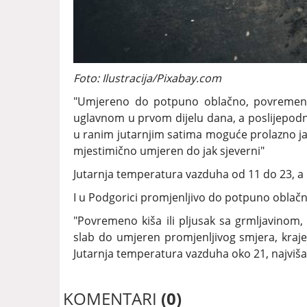
Foto: Ilustracija/Pixabay.com
"Umjereno do potpuno oblačno, povremeno k
uglavnom u prvom dijelu dana, a poslijepodn
u ranim jutarnjim satima moguće prolazno ja
mjestimično umjeren do jak sjeverni"
Jutarnja temperatura vazduha od 11 do 23, a 
I u Podgorici promjenljivo do potpuno oblačn
"Povremeno kiša ili pljusak sa grmljavinom
slab do umjeren promjenljivog smjera, kraj
Jutarnja temperatura vazduha oko 21, najviš
KOMENTARI
(0)