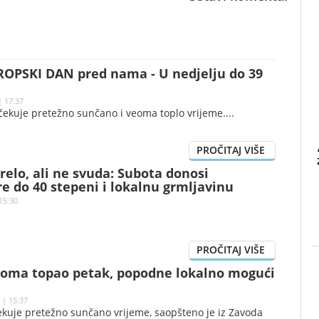
TROPSKI DAN pred nama - U nedjelju do 39
| 17:37
očekuje pretežno sunčano i veoma toplo vrijeme.
relo, ali ne svuda: Subota donosi
 do 40 stepeni i lokalnu grmljavinu
15:30
eoma topao petak, popodne lokalno mogući
 | 15:37
ekuje pretežno sunčano vrijeme, saopšteno je iz Zavoda