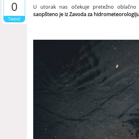
0
U utorak nas očekuje pretežno oblačno v
saopšteno je iz Zavoda za hidrometeorologiju 
Tweet