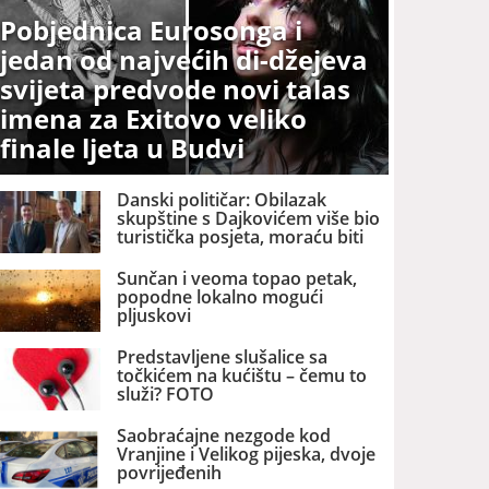
Pobjednica Eurosonga i
jedan od najvećih di-džejeva
svijeta predvode novi talas
imena za Exitovo veliko
finale ljeta u Budvi
Danski političar: Obilazak
skupštine s Dajkovićem više bio
turistička posjeta, moraću biti
pažljiviji kome ću biti vodič
Sunčan i veoma topao petak,
popodne lokalno mogući
pljuskovi
Predstavljene slušalice sa
točkićem na kućištu – čemu to
služi? FOTO
Saobraćajne nezgode kod
Vranjine i Velikog pijeska, dvoje
povrijeđenih