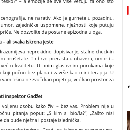
o teško?“ – a emocije se sve više vezuju za ono što
scenografija, ne narativ. Ako je gurnete u pozadinu,
 humor, zajedničke uspomene, nježnosti koje putuju
e priče. Ne dozvolite da postane epizodna uloga.
– ali svaka iskrena jeste
razumijeva neprekidno dopisivanje, stalne check-in
jom prošetate. To brzo prerasta u obavezu, umor i –
u, već u kvalitetu. U onim glasovnim porukama koje
oji počnu bez plana i završe kao mini terapija. U
 vam tišina ne zvuči kao prijetnja, već kao prostor za
ati inspektor Gadžet
 voljenu osobu kako živi – bez vas. Problem nije u
čnu pitanja poput: „S kim si bio/la?“, „Zašto nisi
e da bude nježna i postaje islednička.