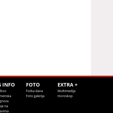
G INFO
FOTO
EXTRA +
štvo
Fotka dana
Multimedija
menska
Foto galerija
Horoskop
gnoza
nje na
evima