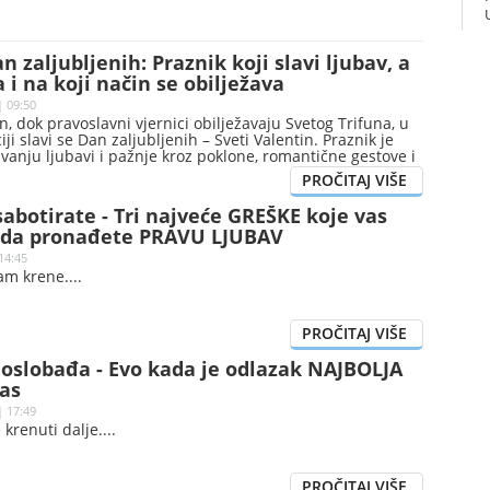
n zaljubljenih: Praznik koji slavi ljubav, a
 i na koji način se obilježava
| 09:50
, dok pravoslavni vjernici obilježavaju Svetog Trifuna, u
ji slavi se Dan zaljubljenih – Sveti Valentin. Praznik je
vanju ljubavi i pažnje kroz poklone, romantične gestove i
utke, ali ga, pored emotivne dimenzije, prate i gužve u
 pojačana potrošnja. Prema pojedinim istorijskim
egovi korijeni sežu do rimskih festivala plodnosti.
abotirate - Tri najveće GREŠKE koje vas
 da pronađete PRAVU LJUBAV
14:45
vam krene.
 oslobađa - Evo kada je odlazak NAJBOLJA
as
| 17:49
 krenuti dalje.