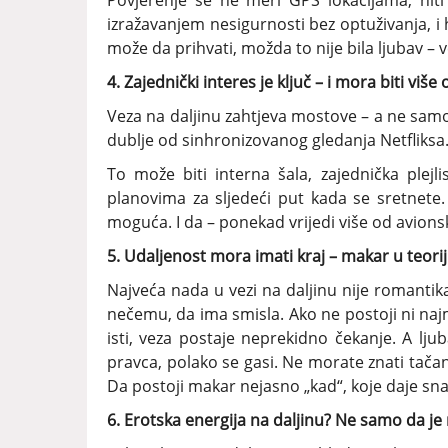
Povjerenje se ne meri GPS lokacijama, nit
izražavanjem nesigurnosti bez optuživanja, i
može da prihvati, možda to nije bila ljubav –
4. Zajednički interes je ključ – i mora biti više
Veza na daljinu zahtjeva mostove – a ne samo
dublje od sinhronizovanog gledanja Netfliksa. 
To može biti interna šala, zajednička plej
planovima za sljedeći put kada se sretnete.
moguća. I da – ponekad vrijedi više od avions
5. Udaljenost mora imati kraj – makar u teorij
Najveća nada u vezi na daljinu nije romantika
nečemu, da ima smisla. Ako ne postoji ni najma
isti, veza postaje neprekidno čekanje. A lju
pravca, polako se gasi. Ne morate znati tača
Da postoji makar nejasno „kad“, koje daje sn
6. Erotska energija na daljinu? Ne samo da j