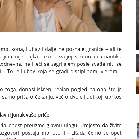
otikona, ljubav i dalje ne poznaje granice – ali te
jinu nije bajka, iako u svojoj srži nosi romantiku
odnevna, ne liječi se zagrljajem posle svađe niti se
ji. To je ljubav koja se gradi disciplinom, vjerom, i
o toga, donosi iskren, realan pogled na ono što je
 samo priča o čekanju, već o dvoje ljudi koji uprkos
avni junak vaše priče
daljenost preuzme glavnu ulogu. Umjesto da živite
. Razgovori postaju monotoni – „Kada ćemo se opet