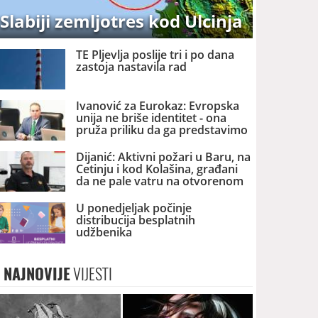
Slabiji zemljotres kod Ulcinja
TE Pljevlja poslije tri i po dana
zastoja nastavila rad
Ivanović za Eurokaz: Evropska
unija ne briše identitet - ona
pruža priliku da ga predstavimo
Evropi i svijetu
Dijanić: Aktivni požari u Baru, na
Cetinju i kod Kolašina, građani
da ne pale vatru na otvorenom
U ponedjeljak počinje
distribucija besplatnih
udžbenika
NAJNOVIJE
VIJESTI