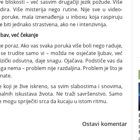
 bliskosti – već sasvim drugačiji jezik požude. Više
dira. Više misterija nego rutine. Nije sve u video-
e poruke, mala iznenađenja u inboxu koja raspiruju
biti jednako strastvena, ako ne i intenzivnija.
ubav, već čekanje
 nije poraz. Ako vas svaka poruka više boli nego raduje,
 se trudite samo vi – možda ne osjećate ljubav, već
fizički odsutna, daje snagu. Ojačava. Podstiče vas da
toga nema – problem nije razdaljina. Problem je što je
znate.
e koji je žive iskreno, sa svim slabostima i snovima,
alnih iskustava života. Ne traži savršenstvo. Samo
 ne mogu spriječiti srca da kucaju u istom ritmu.
Ostavi komentar