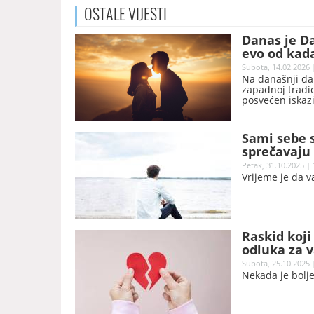
OSTALE
VIJESTI
Danas je Da
evo od kada
Subota, 14.02.2026 
Na današnji dan
zapadnoj tradici
posvećen iskazi
zajedničke tren
prodavnicama i
tumačenjima, nj
Sami sebe s
sprečavaju
Petak, 31.10.2025 | 
Vrijeme je da 
Raskid koji
odluka za v
Subota, 25.10.2025 
Nekada je bolje