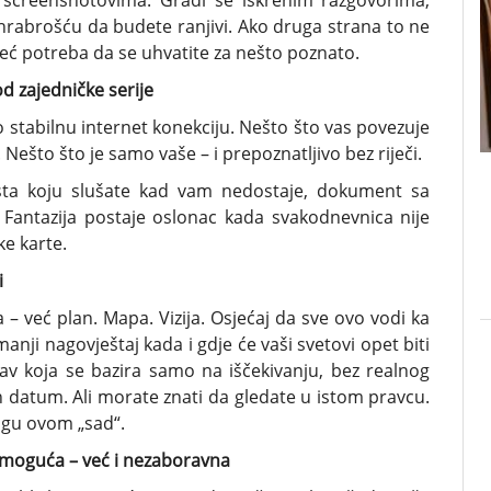
i screenshotovima. Gradi se iskrenim razgovorima,
 hrabrošću da budete ranjivi. Ako druga strana to ne
 već potreba da se uhvatite za nešto poznato.
 od zajedničke serije
 stabilnu internet konekciju. Nešto što vas povezuje
Nešto što je samo vaše – i prepoznatljivo bez riječi.
lista koju slušate kad vam nedostaje, dokument sa
 Fantazija postaje oslonac kada svakodnevnica nije
ke karte.
i
 – već plan. Mapa. Vizija. Osjećaj da sve ovo vodi ka
nji nagovještaj kada i gdje će vaši svetovi opet biti
bav koja se bazira samo na iščekivanju, bez realnog
n datum. Ali morate znati da gledate u istom pravcu.
agu ovom „sad“.
e moguća – već i nezaboravna