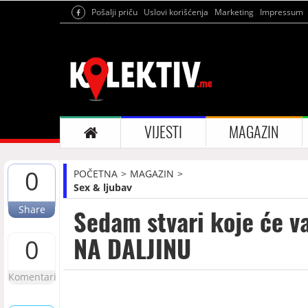
Pošalji priču
Uslovi korišćenja
Marketing
Impressum
VIJESTI
MAGAZIN
0
POČETNA
MAGAZIN
Sex & ljubav
Share
Sedam stvari koje će 
NA DALJINU
0
Komentari