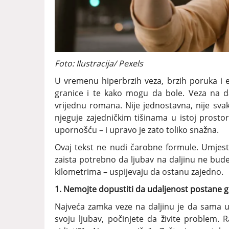
Foto: Ilustracija/ Pexels
U vremenu hiperbrzih veza, brzih poruka i em
granice i te kako mogu da bole. Veza na dal
vrijednu romana. Nije jednostavna, nije svak
njeguje zajedničkim tišinama u istoj prostori
upornošću – i upravo je zato toliko snažna.
Ovaj tekst ne nudi čarobne formule. Umjest
zaista potrebno da ljubav na daljinu ne bude
kilometrima – uspijevaju da ostanu zajedno.
1. Nemojte dopustiti da udaljenost postane gl
Najveća zamka veze na daljinu je da sama u
svoju ljubav, počinjete da živite problem