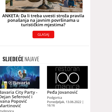
ANKETA: Da li treba uvesti stroža pravila
ponašanja na javnim površinama u
turističkim mjestima?
GLASAJ
SLJEDEĆE
NAJAVE
Bavaria City Party -
Peđa Jovanović
Dejan Seferović i
Podgorica
Ivana Popović
Ponedjeljak, 13.06.2022 |
Martinović
16:16
Podgorica