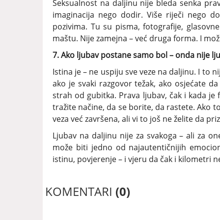
Seksualnost na daljinu nije bleda senka prave
imaginacija nego dodir. Više riječi nego do
pozivima. Tu su pisma, fotografije, glasovn
maštu. Nije zamejna – već druga forma. I može 
7. Ako ljubav postane samo bol – onda nije lj
Istina je – ne uspiju sve veze na daljinu. I to
ako je svaki razgovor težak, ako osjećate da
strah od gubitka. Prava ljubav, čak i kada je 
tražite načine, da se borite, da rastete. Ako 
veza već završena, ali vi to još ne želite da pri
Ljubav na daljinu nije za svakoga – ali za on
može biti jedno od najautentičnijih emocion
istinu, povjerenje – i vjeru da čak i kilometri
KOMENTARI
(0)