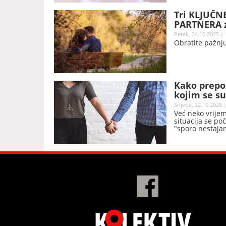
Tri KLJUČNE
PARTNERA za
Petak, 24.10.2025 | 
Obratite pažnju
Kako prepoz
kojim se s
Srijeda, 22.10.2025 
Već neko vrijem
situacija se po
"sporo nestajan