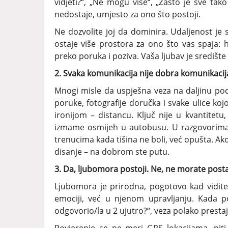
vidjeti?“, „Ne mogu više“, „Zašto je sve tak
nedostaje, umjesto za ono što postoji.
Ne dozvolite joj da dominira. Udaljenost je 
ostaje više prostora za ono što vas spaja:
preko poruka i poziva. Vaša ljubav je središt
2. Svaka komunikacija nije dobra komunikacija 
Mnogi misle da uspješna veza na daljinu pod
poruke, fotografije doručka i svake ulice ko
ironijom – distancu. Ključ nije u kvantitet
izmame osmijeh u autobusu. U razgovorima k
trenucima kada tišina ne boli, već opušta. Ako
disanje – na dobrom ste putu.
3. Da, ljubomora postoji. Ne, ne morate post
Ljubomora je prirodna, pogotovo kad vidite
emociji, već u njenom upravljanju. Kada po
odgovorio/la u 2 ujutro?“, veza polako prestaj