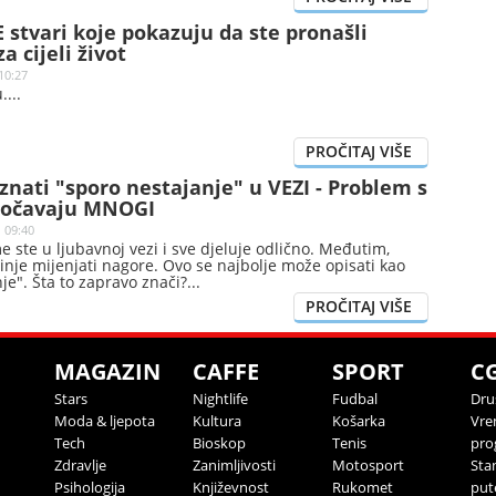
 stvari koje pokazuju da ste pronašli
 cijeli život
10:27
.
nati "sporo nestajanje" u VEZI - Problem s
uočavaju MNOGI
| 09:40
e ste u ljubavnoj vezi i sve djeluje odlično. Međutim,
činje mijenjati nagore. Ovo se najbolje može opisati kao
je". Šta to zapravo znači?
MAGAZIN
CAFFE
SPORT
C
Stars
Nightlife
Fudbal
Dru
Moda & ljepota
Kultura
Košarka
Vre
Tech
Bioskop
Tenis
pro
Zdravlje
Zanimljivosti
Motosport
Sta
Psihologija
Književnost
Rukomet
put