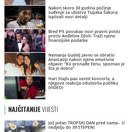
Nakon skoro 30 godina počinje
suđenje za ubistvo Tupaka Šakura:
Isplivali novi detalji
Bred Pit povukao novi pravni potez
protiv Anđeline Džoli: Traži njene
finansijske podatke
Nemanja Gudelj javno se obratio
Anastasiji nakon njene emotivne
objave: "Ko pronađe ženu, spoznao je
šta je dobro"
Hari Stajls pao usred koncerta, a
njegova reakcija oduševila publiku
(VIDEO)
NAJČITANIJE
VIJESTI
Još jedan TROPSKI DAN pred nama - U
nedjelju do 39 STEPENI