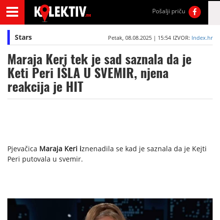
Pošalji priču
Stars
Petak, 08.08.2025 | 15:54
IZVOR:
Index.hr
Maraja Keri tek je sad saznala da je
Keti Peri IŠLA U SVEMIR, njena
reakcija je HIT
Pjevačica
Maraja Keri i
znenadila se kad je saznala da je Kejti
Peri putovala u svemir.