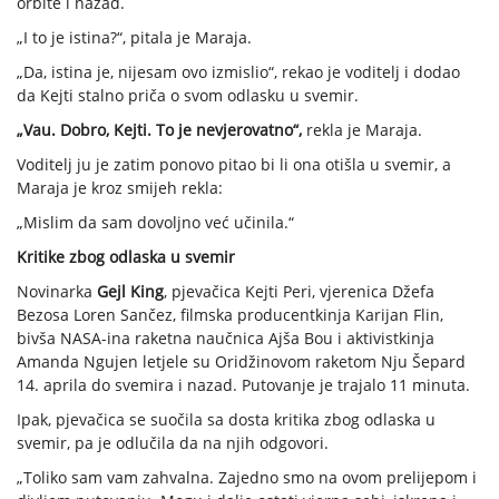
orbite i nazad.
„I to je istina?“, pitala je Maraja.
„Da, istina je, nijesam ovo izmislio“, rekao je voditelj i dodao
da Kejti stalno priča o svom odlasku u svemir.
„Vau. Dobro, Kejti. To je nevjerovatno“,
rekla je Maraja.
Voditelj ju je zatim ponovo pitao bi li ona otišla u svemir, a
Maraja je kroz smijeh rekla:
„Mislim da sam dovoljno već učinila.“
Kritike zbog odlaska u svemir
Novinarka
Gejl King
, pjevačica Kejti Peri, vjerenica Džefa
Bezosa Loren Sančez, filmska producentkinja Karijan Flin,
bivša NASA-ina raketna naučnica Ajša Bou i aktivistkinja
Amanda Ngujen letjele su Oridžinovom raketom Nju Šepard
14. aprila do svemira i nazad. Putovanje je trajalo 11 minuta.
Ipak, pjevačica se suočila sa dosta kritika zbog odlaska u
svemir, pa je odlučila da na njih odgovori.
„Toliko sam vam zahvalna. Zajedno smo na ovom prelijepom i