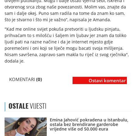
divljem putovanju. Mogu i dalje ostati vjerna sebi, iskrena i
otvorenog srca zbog naše povezanosti. Molim vas, znajte da
sam i dalje okej. Puno sam radila na tome da znam ko sam,
što je stvarno i što mi je važno“, napisala je Amanda.
"Kad me online svijet pokuša pretvoriti u ljudsku pinjatu,
prihvaćam to s milošću i šaljem im ljubav jer znam da toliko
ljudi pati na razne načine i da je internet mjesto gdje
poremećeni i oni koji se liječe mogu bacati svoja mišljenja.
Nisam savršena, zapravo sam makla tu riječ iz svog rječnika",
dodala je.
KOMENTARI
(0)
Ostavi komentar
OSTALE
VIJESTI
Emina Jahović pokradena u Istanbulu,
ostala bez brendirane garderobe
vrijedne više od 50.000 eura