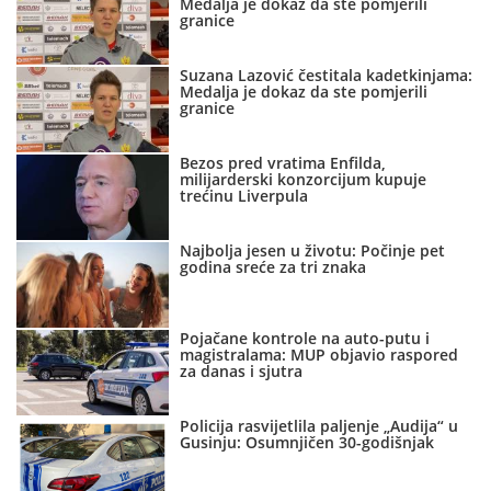
Medalja je dokaz da ste pomjerili
granice
Suzana Lazović čestitala kadetkinjama:
Medalja je dokaz da ste pomjerili
granice
Bezos pred vratima Enfilda,
milijarderski konzorcijum kupuje
trećinu Liverpula
Najbolja jesen u životu: Počinje pet
godina sreće za tri znaka
Pojačane kontrole na auto-putu i
magistralama: MUP objavio raspored
za danas i sjutra
Policija rasvijetlila paljenje „Audija“ u
Gusinju: Osumnjičen 30-godišnjak