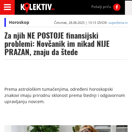
Pošalji priču
Horoskop
Četvrtak, 28.08.2025 | 13:13
IZVOR:
superžena.rs
Za njih NE POSTOJE finansijski
problemi: Novčanik im nikad NIJE
PRAZAN, znaju da štede
Prema astrološkim tumačenjima, određeni horoskopski
znakovi imaju prirodnu sklonost prema štednji i odgovornom
upravljanju novcem.