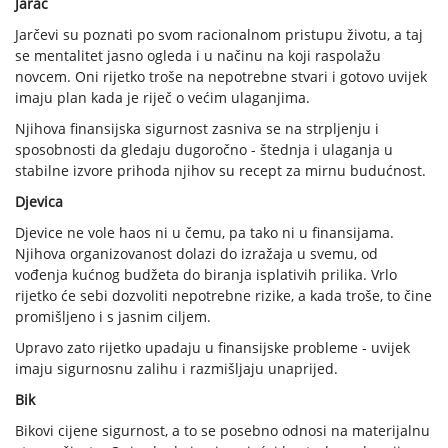
Jarac
Jarčevi su poznati po svom racionalnom pristupu životu, a taj
se mentalitet jasno ogleda i u načinu na koji raspolažu
novcem. Oni rijetko troše na nepotrebne stvari i gotovo uvijek
imaju plan kada je riječ o većim ulaganjima.
Njihova finansijska sigurnost zasniva se na strpljenju i
sposobnosti da gledaju dugoročno - štednja i ulaganja u
stabilne izvore prihoda njihov su recept za mirnu budućnost.
Djevica
Djevice ne vole haos ni u čemu, pa tako ni u finansijama.
Njihova organizovanost dolazi do izražaja u svemu, od
vođenja kućnog budžeta do biranja isplativih prilika. Vrlo
rijetko će sebi dozvoliti nepotrebne rizike, a kada troše, to čine
promišljeno i s jasnim ciljem.
Upravo zato rijetko upadaju u finansijske probleme - uvijek
imaju sigurnosnu zalihu i razmišljaju unaprijed.
Bik
Bikovi cijene sigurnost, a to se posebno odnosi na materijalnu