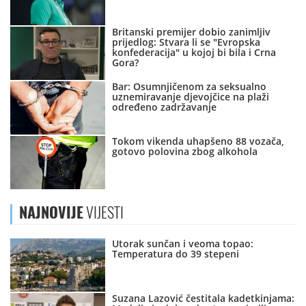
Britanski premijer dobio zanimljiv
prijedlog: Stvara li se "Evropska
konfederacija" u kojoj bi bila i Crna
Gora?
Bar: Osumnjičenom za seksualno
uznemiravanje djevojčice na plaži
određeno zadržavanje
Tokom vikenda uhapšeno 88 vozača,
gotovo polovina zbog alkohola
NAJNOVIJE
VIJESTI
Utorak sunčan i veoma topao:
Temperatura do 39 stepeni
Suzana Lazović čestitala kadetkinjama: