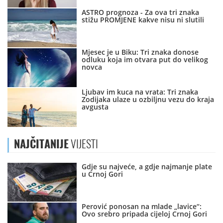
ASTRO prognoza - Za ova tri znaka
stižu PROMJENE kakve nisu ni slutili
Mjesec je u Biku: Tri znaka donose
odluku koja im otvara put do velikog
novca
Ljubav im kuca na vrata: Tri znaka
Zodijaka ulaze u ozbiljnu vezu do kraja
avgusta
NAJČITANIJE
VIJESTI
Gdje su najveće, a gdje najmanje plate
u Crnoj Gori
Perović ponosan na mlade „lavice“:
Ovo srebro pripada cijeloj Crnoj Gori