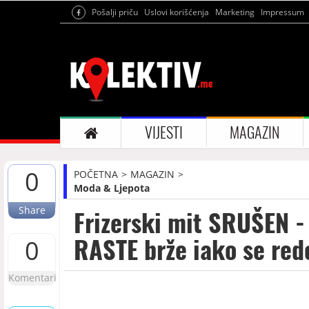
Pošalji priču
Uslovi korišćenja
Marketing
Impressum
VIJESTI
MAGAZIN
0
POČETNA
MAGAZIN
Moda & Ljepota
Share
Frizerski mit SRUŠEN -
RASTE brže iako se red
0
Komentari