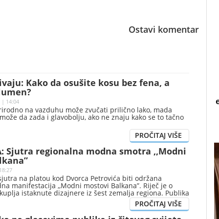
Ostavi komentar
rivaju: Kako da osušite kosu bez fena, a
olumen?
 | 14:04
rirodno na vazduhu može zvučati prilično lako, mada
ože da zada i glavobolju, ako ne znaju kako se to tačno
 Sjutra regionalna modna smotra ,,Modni
lkana”
18:27
sjutra na platou kod Dvorca Petrovića biti održana
a manifestacija ,,Modni mostovi Balkana”. Riječ je o
kuplja istaknute dizajnere iz šest zemalja regiona. Publika
u da vidi šest revija renomiranih autora: Kaja Hrovat
ica Skoko (Hrvatska), Dragana Ognjenović (Srbija), HAAD
etrovski (Sjeverna Makedonija) i Nataša Pejović (Crna