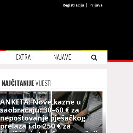
Registracija
Prijava
EXTRA+
NAJAVE
NAJČITANIJE
VIJESTI
ANKETA: Nove kazne u
saobraćaju: 30–60 € za
nepoštovanje pješačkog
prelaza i do 250 € za