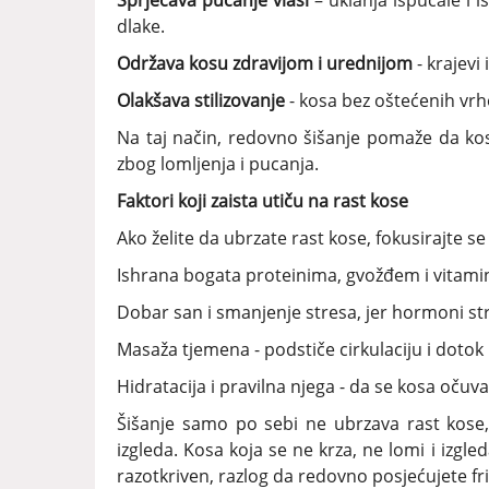
Sprječava pucanje vlasi
– uklanja ispucale i 
dlake.
Održava kosu zdravijom i urednijom
- krajevi
Olakšava stilizovanje
- kosa bez oštećenih vrho
Na taj način, redovno šišanje pomaže da kosa
zbog lomljenja i pucanja.
Faktori koji zaista utiču na rast kose
Ako želite da ubrzate rast kose, fokusirajte s
Ishrana bogata proteinima, gvožđem i vitami
Dobar san i smanjenje stresa, jer hormoni st
Masaža tjemena - podstiče cirkulaciju i dotok h
Hidratacija i pravilna njega - da se kosa očuva 
Šišanje samo po sebi ne ubrzava rast kose,
izgleda. Kosa koja se ne krza, ne lomi i izgle
razotkriven, razlog da redovno posjećujete friz