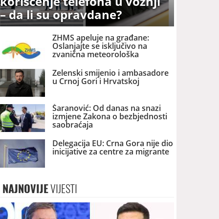
korišćenje telefona u vožnji
– da li su opravdane?
ZHMS apeluje na građane:
Oslanjajte se isključivo na
zvanična meteorološka
upozorenja
Zelenski smijenio i ambasadore
u Crnoj Gori i Hrvatskoj
Šaranović: Od danas na snazi
izmjene Zakona o bezbjednosti
saobraćaja
Delegacija EU: Crna Gora nije dio
inicijative za centre za migrante
NAJNOVIJE
VIJESTI