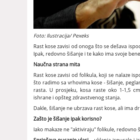
Foto: Ilustracija/ Pexeks
Rast kose zavisi od onoga što se dešava ispod
Ipak, redovno šišanje i te kako ima svoje benef
Naučna strana mita
Rast kose zavisi od folikula, koji se nalaze 
što radimo sa vrhovima kose - šišanje, peglan
rasta. U prosjeku, kosa raste oko 1-1,5 c
ishrane i opšteg zdravstvenog stanja.
Dakle, šišanje ne ubrzava rast kose, ali ima 
Zašto je šišanje ipak korisno?
Iako makaze ne "aktiviraju" folikule, redovno š