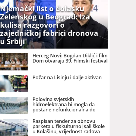
Njemački list o dolasku
Zelenskog u Beograd: Iza
kulisa razgovori o
zajedničkoj fabrici dronova
u Srbiji
Herceg Novi: Bogdan Diklić i film
Dom otvaraju 39. Filmski festival
Požar na Lisinju i dalje aktivan
Polovina svjetskih
hidroelektrana bi mogla da
postane nefunkcionalna do
2060. godine
Raspisan tender za obnovu
parketa u fiskulturnoj sali škole
u Kolašinu, vrijednost radova