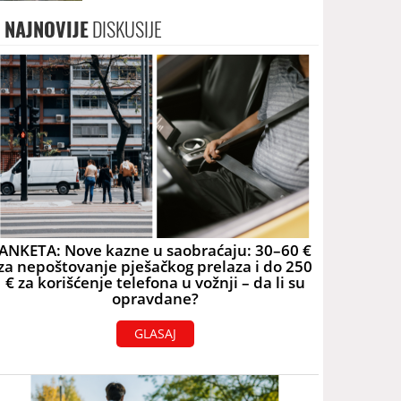
skoro 40.000 eura
NAJNOVIJE
DISKUSIJE
ANKETA: Nove kazne u saobraćaju: 30–60 €
za nepoštovanje pješačkog prelaza i do 250
€ za korišćenje telefona u vožnji – da li su
opravdane?
GLASAJ