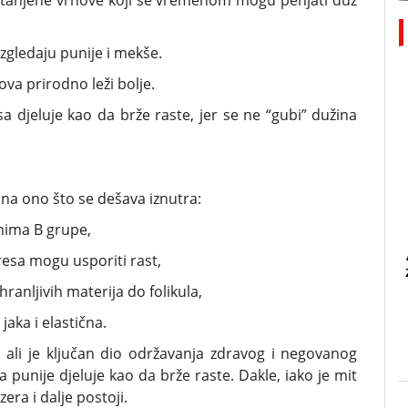
istanjene vrhove koji se vremenom mogu penjati duž
 izgledaju punije i mekše.
va prirodno leži bolje.
 djeluje kao da brže raste, jer se ne “gubi” dužina
e na ono što se dešava iznutra:
nima B grupe,
resa mogu usporiti rast,
ranljivih materija do folikula,
jaka i elastična.
 ali je ključan dio održavanja zdravog i negovanog
da punije djeluje kao da brže raste. Dakle, iako je mit
era i dalje postoji.