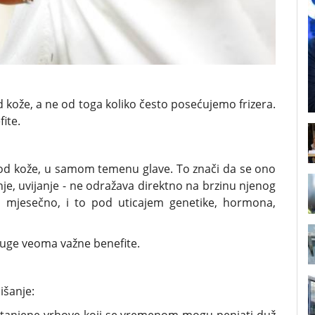
 kože, a ne od toga koliko često posećujemo frizera.
ite.
ispod kože, u samom temenu glave. To znači da se ono
je, uvijanje - ne odražava direktno na brzinu njenog
m mjesečno, i to pod uticajem genetike, hormona,
druge veoma važne benefite.
išanje: