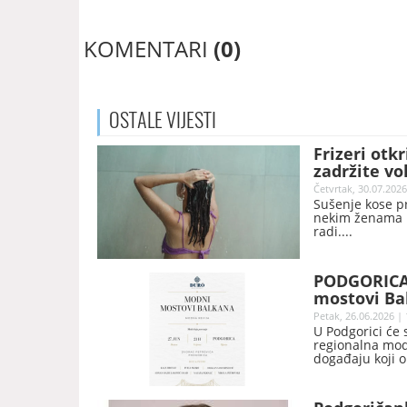
KOMENTARI
(0)
OSTALE
VIJESTI
Frizeri otk
zadržite v
Četvrtak, 30.07.2026
Sušenje kose p
nekim ženama m
radi.
PODGORICA:
mostovi Ba
Petak, 26.06.2026 | 
U Podgorici će 
regionalna modn
događaju koji o
će imati prilik
(Slovenija), Iv
(BiH), Nikola P