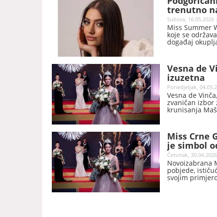
Podgoričank
Gora).
trenutno n
World 2026.
Subota, 16.05.2026 
Miss Summer Wo
koje se održava
događaj okuplja
ljepote, kulture
Vesna de Vi
izuzetna
Ponedjeljak, 04.05.2
Vesna de Vinča,
zvaničan izbor 
krunisanja Maš
Miss Crne 
je simbol o
Četvrtak, 30.04.2026
Novoizabrana M
pobjede, ističuć
svojim primjer