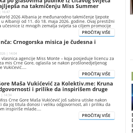
a po glasovima publike iz čitavog svijeta
ajljepša na takmičenju Miss Summer
| 16:47
rld 2026 Albania je međunarodno takmičenje ljepote
 u Albaniji od 11. do 18. maja 2026. godine. Ovaj prestižni
 učesnice iz mnogih zemalja svijeta sa ciljem promocije
, elegancije i turizma Albanije.
nča: Crnogorska misica je čudesna i
026 | 14:04
 vlasnica agencije Miss Monte – koja posjeduje licencu za
za mis Crne Gore, oglasila se nakon prošlonedjeljenog
e Vukićević.
Gore Maša Vukićević za Kolektiv.me: Kruna
dgovornosti i prilike da inspirišem druge
 | 14:34
iss Crne Gore Maša Vukićević još sabira utiske nakon
i da joj titula donosi i veliku odgovornost, ali i priliku da
om inspiriše mlade.