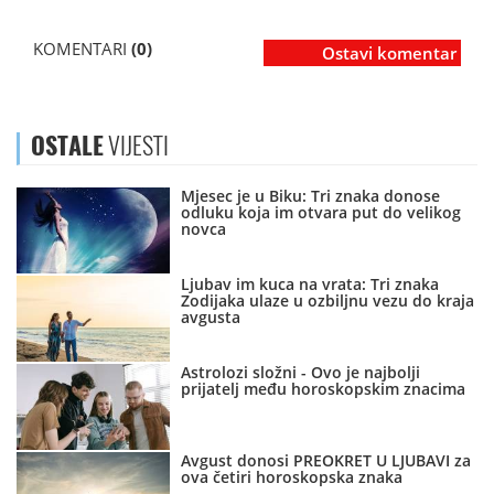
KOMENTARI
(0)
Ostavi komentar
OSTALE
VIJESTI
Mjesec je u Biku: Tri znaka donose
odluku koja im otvara put do velikog
novca
Ljubav im kuca na vrata: Tri znaka
Zodijaka ulaze u ozbiljnu vezu do kraja
avgusta
Astrolozi složni - Ovo je najbolji
prijatelj među horoskopskim znacima
Avgust donosi PREOKRET U LJUBAVI za
ova četiri horoskopska znaka