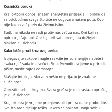
Kosmička poruka
Kraj oktobra donosi snažan energetski pritisak ali i priliku da
se oslobodimo svega što više ne odgovara našem putu. Ovo
nije kazna već poziv da živimo istinu.
Sudbina nikada ne radi protiv nas već za nas. Oni koji se
opiru osjećaju bol. Oni koji prihvate promjenu doživjeće
olakšanje i slobodu.
Kako lakše proći kroz ovaj period
Izbjegavajte sukobe i nagle reakcije jer su energije napete i
svaka riječ sada ima veću težinu. Provodite vrijeme u prirodi,
pišite, meditirajte i odmarajte.
Slušajte intuiciju. Ako vam nešto ne prija, to je znak, ne
slučajnost.
Oprostite sebi i drugima. Svaka greška je deo rasta, a oproštaj
je ključ slobode.
Kraj oktobra je vrijeme promjene, ali i prilika da se probudite.
Sve što sada djeluje teško, uskoro će pokazati svoju svrhu.