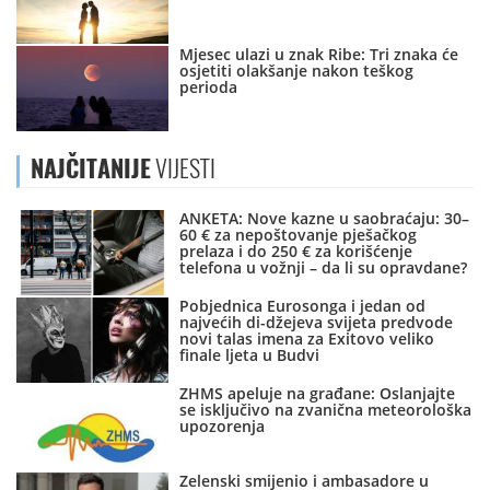
Mjesec ulazi u znak Ribe: Tri znaka će
osjetiti olakšanje nakon teškog
perioda
NAJČITANIJE
VIJESTI
ANKETA: Nove kazne u saobraćaju: 30–
60 € za nepoštovanje pješačkog
prelaza i do 250 € za korišćenje
telefona u vožnji – da li su opravdane?
Pobjednica Eurosonga i jedan od
najvećih di-džejeva svijeta predvode
novi talas imena za Exitovo veliko
finale ljeta u Budvi
ZHMS apeluje na građane: Oslanjajte
se isključivo na zvanična meteorološka
upozorenja
Zelenski smijenio i ambasadore u