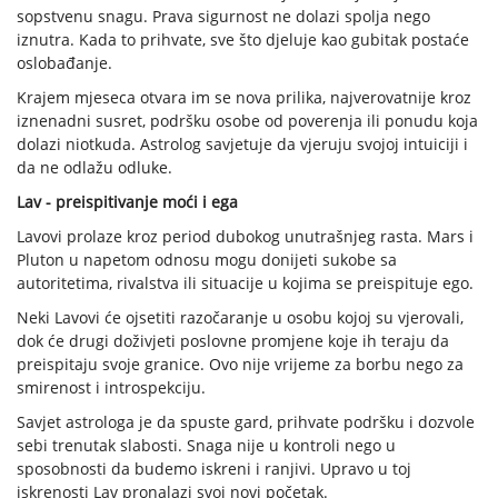
sopstvenu snagu. Prava sigurnost ne dolazi spolja nego
iznutra. Kada to prihvate, sve što djeluje kao gubitak postaće
oslobađanje.
Krajem mjeseca otvara im se nova prilika, najverovatnije kroz
iznenadni susret, podršku osobe od poverenja ili ponudu koja
dolazi niotkuda. Astrolog savjetuje da vjeruju svojoj intuiciji i
da ne odlažu odluke.
Lav - preispitivanje moći i ega
Lavovi prolaze kroz period dubokog unutrašnjeg rasta. Mars i
Pluton u napetom odnosu mogu donijeti sukobe sa
autoritetima, rivalstva ili situacije u kojima se preispituje ego.
Neki Lavovi će ojsetiti razočaranje u osobu kojoj su vjerovali,
dok će drugi doživjeti poslovne promjene koje ih teraju da
preispitaju svoje granice. Ovo nije vrijeme za borbu nego za
smirenost i introspekciju.
Savjet astrologa je da spuste gard, prihvate podršku i dozvole
sebi trenutak slabosti. Snaga nije u kontroli nego u
sposobnosti da budemo iskreni i ranjivi. Upravo u toj
iskrenosti Lav pronalazi svoj novi početak.