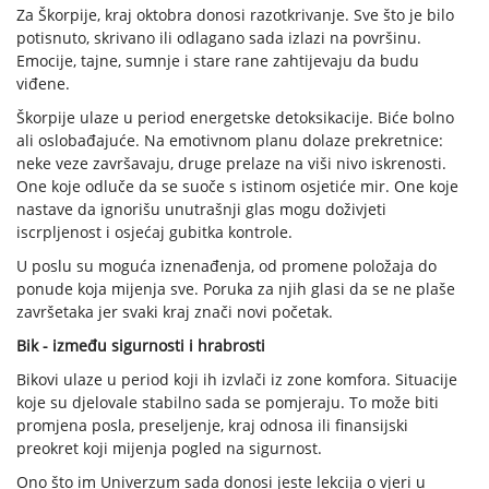
Za Škorpije, kraj oktobra donosi razotkrivanje. Sve što je bilo
potisnuto, skrivano ili odlagano sada izlazi na površinu.
Emocije, tajne, sumnje i stare rane zahtijevaju da budu
viđene.
Škorpije ulaze u period energetske detoksikacije. Biće bolno
ali oslobađajuće. Na emotivnom planu dolaze prekretnice:
neke veze završavaju, druge prelaze na viši nivo iskrenosti.
One koje odluče da se suoče s istinom osjetiće mir. One koje
nastave da ignorišu unutrašnji glas mogu doživjeti
iscrpljenost i osjećaj gubitka kontrole.
U poslu su moguća iznenađenja, od promene položaja do
ponude koja mijenja sve. Poruka za njih glasi da se ne plaše
završetaka jer svaki kraj znači novi početak.
Bik - između sigurnosti i hrabrosti
Bikovi ulaze u period koji ih izvlači iz zone komfora. Situacije
koje su djelovale stabilno sada se pomjeraju. To može biti
promjena posla, preseljenje, kraj odnosa ili finansijski
preokret koji mijenja pogled na sigurnost.
Ono što im Univerzum sada donosi jeste lekcija o vjeri u