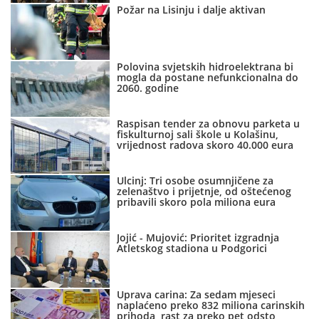
Požar na Lisinju i dalje aktivan
Polovina svjetskih hidroelektrana bi
mogla da postane nefunkcionalna do
2060. godine
Raspisan tender za obnovu parketa u
fiskulturnoj sali škole u Kolašinu,
vrijednost radova skoro 40.000 eura
Ulcinj: Tri osobe osumnjičene za
zelenaštvo i prijetnje, od oštećenog
pribavili skoro pola miliona eura
Jojić - Mujović: Prioritet izgradnja
Atletskog stadiona u Podgorici
Uprava carina: Za sedam mjeseci
naplaćeno preko 832 miliona carinskih
prihoda, rast za preko pet odsto