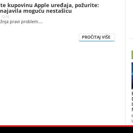
te kupovinu Apple uređaja, požurite:
najavila moguću nestašicu
| 12:10
žnja pravi problem.