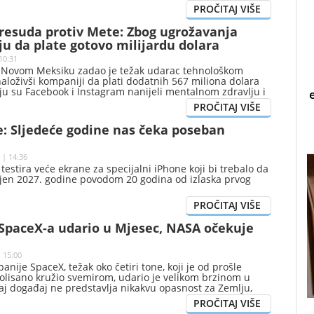
presuda protiv Mete: Zbog ugrožavanja
u da plate gotovo milijardu dolara
10:31
 Novom Meksiku zadao je težak udarac tehnološkom
aloživši kompaniji da plati dodatnih 567 miliona dolara
ju su Facebook i Instagram nanijeli mentalnom zdravlju i
ih.
e: Sljedeće godine nas čeka poseban
 | 14:36
estira veće ekrane za specijalni iPhone koji bi trebalo da
jen 2027. godine povodom 20 godina od izlaska prvog
 SpaceX-a udario u Mjesec, NASA očekuje
| 15:00
anije SpaceX, težak oko četiri tone, koji je od prošle
olisano kružio svemirom, udario je velikom brzinom u
aj događaj ne predstavlja nikakvu opasnost za Zemlju,
u da je na površini Zemljinog prirodnog satelita nastao