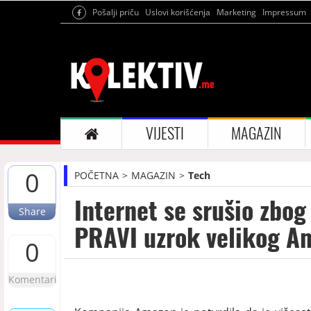
Pošalji priču
Uslovi korišćenja
Marketing
Impressum
VIJESTI
MAGAZIN
0
POČETNA
MAGAZIN
Tech
Internet se srušio zbo
Share
PRAVI uzrok velikog A
0
Komentari