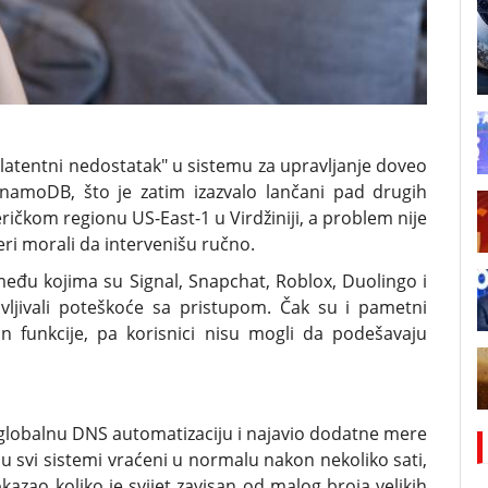
latentni nedostatak" u sistemu za upravljanje doveo
namoDB, što je zatim izazvalo lančani pad drugih
ičkom regionu US-East-1 u Virdžiniji, a problem nije
ri morali da intervenišu ručno.
među kojima su Signal, Snapchat, Roblox, Duolingo i
ijavljivali poteškoće sa pristupom. Čak su i pametni
an funkcije, pa korisnici nisu mogli da podešavaju
 globalnu DNS automatizaciju i najavio dodatne mere
o su svi sistemi vraćeni u normalu nakon nekoliko sati,
azao koliko je svijet zavisan od malog broja velikih