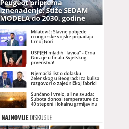
Peugeot priprema
iznenađenje: Stiže SEDAM
MODELA do 2030. godine
Milatović: Slavne pobjede
crnogorske vojske pripadaju
Crnoj Gori
USPJEH mladih "lavica" - Crna
Gora je u finalu Svjetskog
prvenstva!
Njemački list o dolasku
Zelenskog u Beograd: Iza kulisa
razgovori o zajedničkoj fabrici
dronova u Srbiji
Sunčano i vrelo, ali ne svuda:
Subota donosi temperature do
40 stepeni i lokalnu grmljavinu
NAJNOVIJE
DISKUSIJE