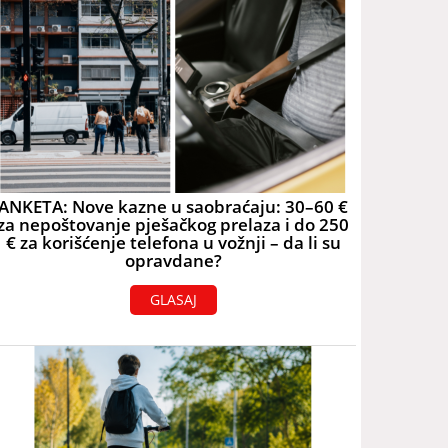
ANKETA: Nove kazne u saobraćaju: 30–60 €
za nepoštovanje pješačkog prelaza i do 250
€ za korišćenje telefona u vožnji – da li su
opravdane?
GLASAJ