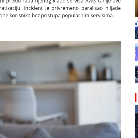
ni prekid rada njenog klaud servisa AWS ranije ove
tizaciju. Incident je privremeno paralisao hiljade
ilione korisnika bez pristupa popularnim servisima.