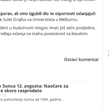
poran, ali smo izgubili dio te otpornosti oslanjajući
 je Sulet Drajfus sa Univerziteta u Melburnu.
cident u budućnosti mogao imati još veće posljedice,
 uređaja oslanja na stalnu povezanost sa klaudom.
Ostavi komentar
 Sunca 12. avgusta: Naočare za
e skoro rasprodate
15:26
eće pomračenje Sunca od 1999. godine