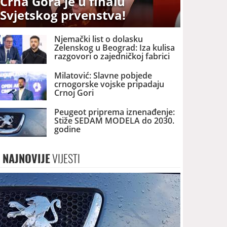
Crna Gora je u finalu
Svjetskog prvenstva!
Njemački list o dolasku
Zelenskog u Beograd: Iza kulisa
razgovori o zajedničkoj fabrici
dronova u Srbiji
Milatović: Slavne pobjede
crnogorske vojske pripadaju
Crnoj Gori
Peugeot priprema iznenađenje:
Stiže SEDAM MODELA do 2030.
godine
NAJNOVIJE
VIJESTI