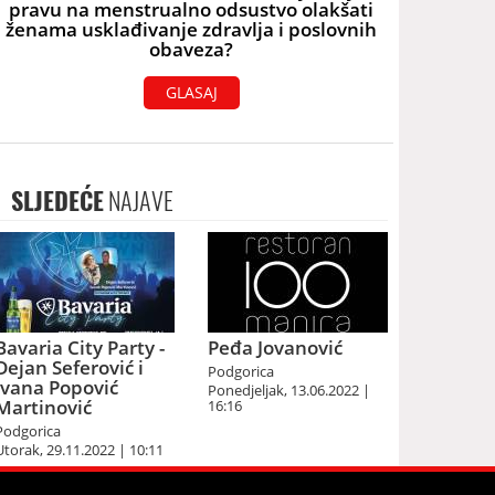
pravu na menstrualno odsustvo olakšati
ženama usklađivanje zdravlja i poslovnih
obaveza?
GLASAJ
SLJEDEĆE
NAJAVE
Bavaria City Party -
Peđa Jovanović
Dejan Seferović i
Podgorica
Ivana Popović
Ponedjeljak, 13.06.2022 |
Martinović
16:16
Podgorica
Utorak, 29.11.2022 | 10:11