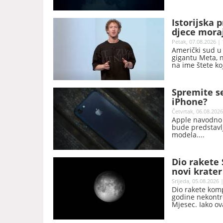
Istorijska 
djece moraj
Petak, 07.08.2026 | 
Američki sud u
gigantu Meta, n
na ime štete ko
sigurnosti mlad
Spremite s
iPhone?
Četvrtak, 06.08.2026
Apple navodno t
bude predstavl
modela.
Dio rakete
novi krater
Srijeda, 05.08.2026 
Dio rakete komp
godine nekontr
Mjesec. Iako ov
naučnici očekuj
novi krater.