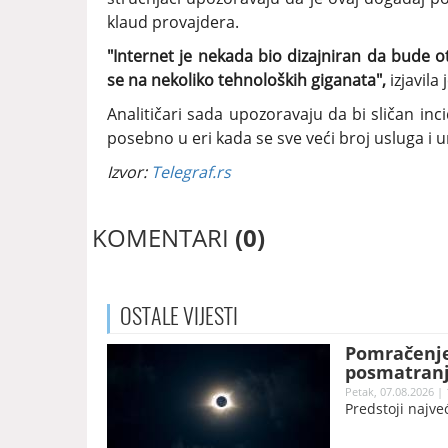
klaud provajdera.
"Internet je nekada bio dizajniran da bude ot
se na nekoliko tehnoloških giganata",
izjavila
Analitičari sada upozoravaju da bi sličan in
posebno u eri kada se sve veći broj usluga i
Izvor:
Telegraf.rs
KOMENTARI
(0)
OSTALE
VIJESTI
Pomračenje
posmatranj
Petak, 07.08.2026 | 
Predstoji najv