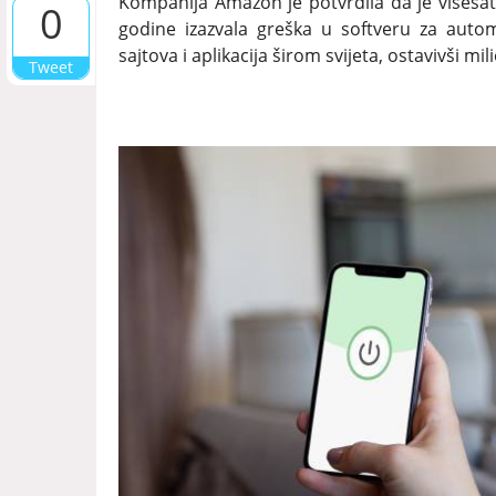
Kompanija Amazon je potvrdila da je višesat
0
godine izazvala greška u softveru za automa
sajtova i aplikacija širom svijeta, ostavivši m
Tweet