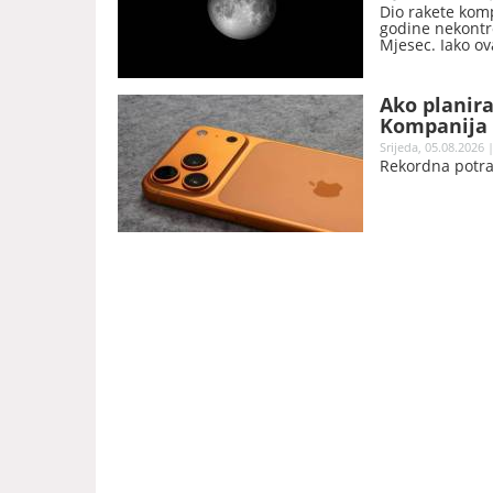
Dio rakete komp
godine nekontr
Mjesec. Iako ov
naučnici očekuj
novi krater.
Ako planira
Kompanija 
Srijeda, 05.08.2026 
Rekordna potra