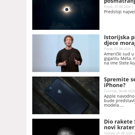
posmatranj
Petak, 07.08.2026 | 
Predstoji najv
Istorijska 
djece moraj
Petak, 07.08.2026 | 
Američki sud u
gigantu Meta, n
na ime štete ko
sigurnosti mlad
Spremite s
iPhone?
Četvrtak, 06.08.2026
Apple navodno t
bude predstavl
modela.
Dio rakete
novi krater
Srijeda, 05.08.2026 