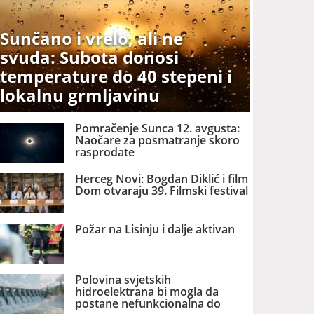
Sunčano i vrelo, ali ne
svuda: Subota donosi
temperature do 40 stepeni i
lokalnu grmljavinu
Pomračenje Sunca 12. avgusta:
Naočare za posmatranje skoro
rasprodate
Herceg Novi: Bogdan Diklić i film
Dom otvaraju 39. Filmski festival
Požar na Lisinju i dalje aktivan
Polovina svjetskih
hidroelektrana bi mogla da
postane nefunkcionalna do