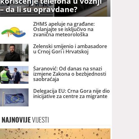
korišćenje telefona u vožnji
– da li su opravdane?
ZHMS apeluje na građane:
Oslanjajte se isključivo na
zvanična meteorološka
upozorenja
Zelenski smijenio i ambasadore
u Crnoj Gori i Hrvatskoj
Šaranović: Od danas na snazi
izmjene Zakona o bezbjednosti
saobraćaja
Delegacija EU: Crna Gora nije dio
inicijative za centre za migrante
NAJNOVIJE
VIJESTI