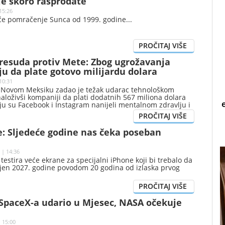
e skoro rasprodate
15:26
eće pomračenje Sunca od 1999. godine
presuda protiv Mete: Zbog ugrožavanja
u da plate gotovo milijardu dolara
10:31
 Novom Meksiku zadao je težak udarac tehnološkom
aloživši kompaniji da plati dodatnih 567 miliona dolara
ju su Facebook i Instagram nanijeli mentalnom zdravlju i
ih.
e: Sljedeće godine nas čeka poseban
 | 14:36
estira veće ekrane za specijalni iPhone koji bi trebalo da
jen 2027. godine povodom 20 godina od izlaska prvog
 SpaceX-a udario u Mjesec, NASA očekuje
| 15:00