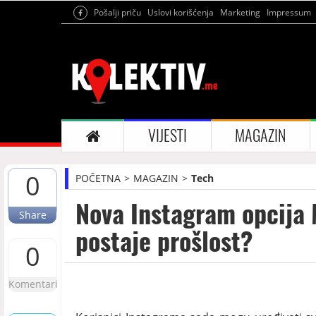
Pošalji priču
Uslovi korišćenja
Marketing
Impressum
VIJESTI
MAGAZIN
0
POČETNA
MAGAZIN
Tech
Nova Instagram opcija 
Share
postaje prošlost?
0
Komentari