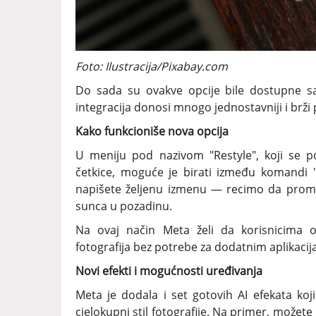
Foto: Ilustracija/Pixabay.com
Do sada su ovakve opcije bile dostupne s
integracija donosi mnogo jednostavniji i brži p
Kako funkcioniše nova opcija
U meniju pod nazivom "Restyle", koji se po
četkice, moguće je birati između komandi 
napišete željenu izmenu — recimo da prome
sunca u pozadinu.
Na ovaj način Meta želi da korisnicima om
fotografija bez potrebe za dodatnim aplikaci
Novi efekti i mogućnosti uređivanja
Meta je dodala i set gotovih AI efekata koj
cjelokupni stil fotografije. Na primer, možet