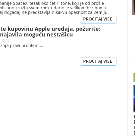
anije SpaceX, težak oko četiri tone, koji je od prošle
olisano kružio svemirom, udario je velikom brzinom u
aj događaj ne predstavlja nikakvu opasnost za Zemlju,
u da je na površini Zemljinog prirodnog satelita nastao
te kupovinu Apple uređaja, požurite:
najavila moguću nestašicu
| 12:10
žnja pravi problem.