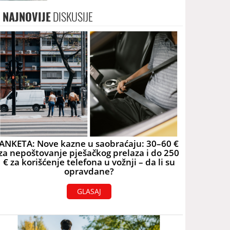
2060. godine
NAJNOVIJE
DISKUSIJE
ANKETA: Nove kazne u saobraćaju: 30–60 €
za nepoštovanje pješačkog prelaza i do 250
€ za korišćenje telefona u vožnji – da li su
opravdane?
GLASAJ