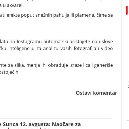
ra u akvarel.
ati efekte poput snežnih pahulja ili plamena, čime se
lata na Instagramu automatski pristajete na uslove
ku inteligenciju za analizu vaših fotografija i video
 sa slika, menja ih, obrađuje izraze lica i generiše
stojećih.
Ostavi komentar
 Sunca 12. avgusta: Naočare za