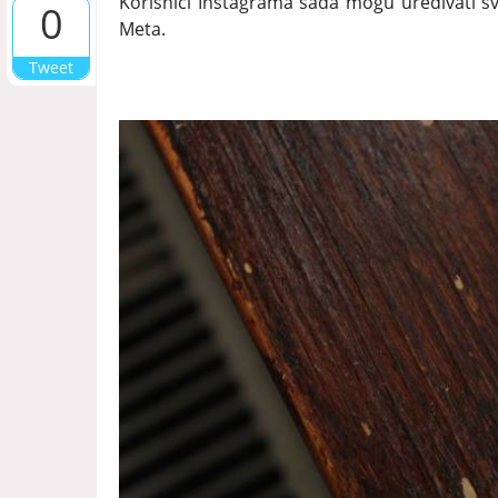
Korisnici Instagrama sada mogu uređivati sv
0
Meta.
Tweet