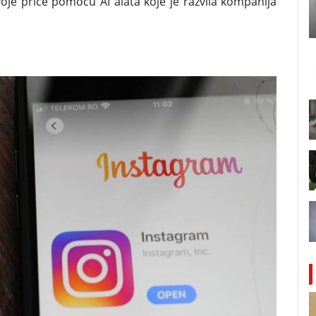
oje priče pomoću AI alata koje je razvila kompanija