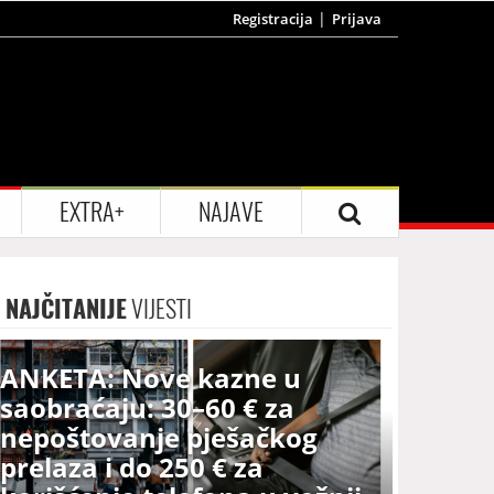
Registracija
Prijava
EXTRA+
NAJAVE
NAJČITANIJE
VIJESTI
ANKETA: Nove kazne u
saobraćaju: 30–60 € za
nepoštovanje pješačkog
prelaza i do 250 € za