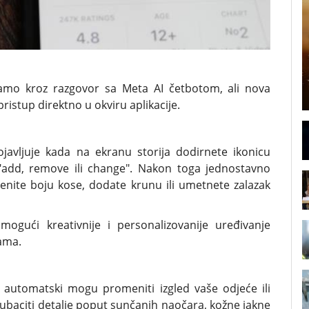
amo kroz razgovor sa Meta AI četbotom, ali nova
ristup direktno u okviru aplikacije.
javljuje kada na ekranu storija dodirnete ikonicu
"add, remove ili change". Nakon toga jednostavno
nite boju kose, dodate krunu ili umetnete zalazak
ogući kreativnije i personalizovanije uređivanje
jama.
i automatski mogu promeniti izgled vaše odjeće ili
e ubaciti detalje poput sunčanih naočara, kožne jakne