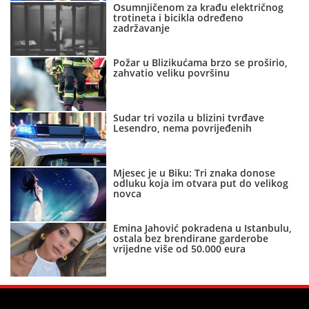
Osumnjičenom za krađu električnog
trotineta i bicikla određeno
zadržavanje
Požar u Blizikućama brzo se proširio,
zahvatio veliku površinu
Sudar tri vozila u blizini tvrđave
Lesendro, nema povrijeđenih
Mjesec je u Biku: Tri znaka donose
odluku koja im otvara put do velikog
novca
Emina Jahović pokradena u Istanbulu,
ostala bez brendirane garderobe
vrijedne više od 50.000 eura