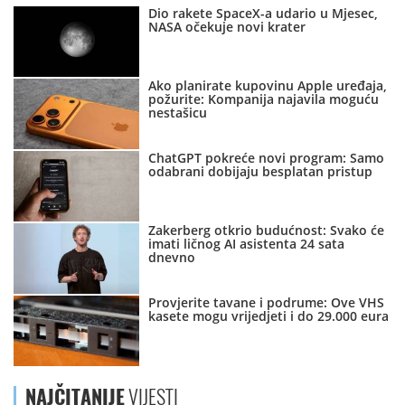
Dio rakete SpaceX-a udario u Mjesec,
NASA očekuje novi krater
Ako planirate kupovinu Apple uređaja,
požurite: Kompanija najavila moguću
nestašicu
ChatGPT pokreće novi program: Samo
odabrani dobijaju besplatan pristup
Zakerberg otkrio budućnost: Svako će
imati ličnog AI asistenta 24 sata
dnevno
Provjerite tavane i podrume: Ove VHS
kasete mogu vrijedjeti i do 29.000 eura
NAJČITANIJE
VIJESTI