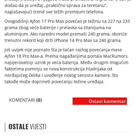
dodao da je uređaj „praktično sprava za teretanu“,
naglašavajući trend sve težih premijum telefona.
Ovogodišnji Ajfon 17 Pro Max povećao je težinu sa 227 na 233
grama zbog veće baterije i prelaska sa titanijuma na
aluminijum. Ako naredni model premaši 240 grama, oboriće
trenutni rekord koji drži iPhone 14 Pro Max sa 240 grama.
Još uvijek nije poznato šta je tačan razlog povećanja mase
Ajfon 18 Pro Max-a. Prema nagađanjima portala MacRumors,
najvjerovatniji uzrok je veća baterija. Među drugim mogućim
faktorima pominju se nova konstrukcija hladnjaka od
nerđajućeg čelika i uvođenje novog senzora kamere, što
takođe može doprineti povećanju težine uređaja.
KOMENTARI
(0)
Ostavi komentar
OSTALE
VIJESTI