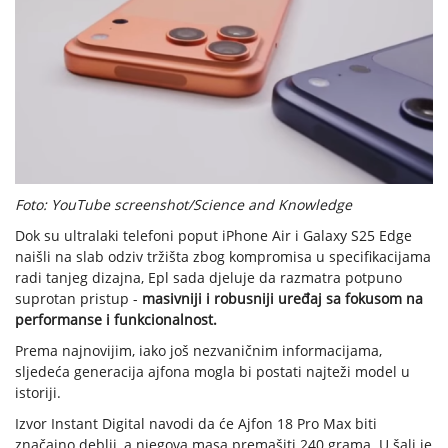
Foto: YouTube screenshot/Science and Knowledge
Dok su ultralaki telefoni poput iPhone Air i Galaxy S25 Edge
naišli na slab odziv tržišta zbog kompromisa u specifikacijama
radi tanjeg dizajna, Epl sada djeluje da razmatra potpuno
suprotan pristup -
masivniji i robusniji uređaj sa fokusom na
performanse i funkcionalnost.
Prema najnovijim, iako još nezvaničnim informacijama,
sljedeća generacija ajfona mogla bi postati najteži model u
istoriji.
Izvor Instant Digital navodi da će Ajfon 18 Pro Max biti
značajno deblji, a njegova masa premašiti 240 grama. U šali je