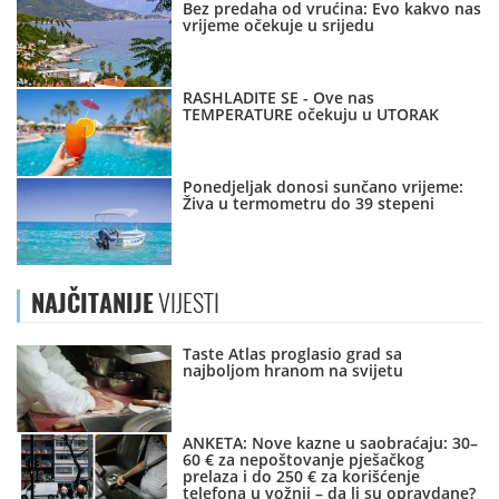
Bez predaha od vrućina: Evo kakvo nas
vrijeme očekuje u srijedu
RASHLADITE SE - Ove nas
TEMPERATURE očekuju u UTORAK
Ponedjeljak donosi sunčano vrijeme:
Živa u termometru do 39 stepeni
NAJČITANIJE
VIJESTI
Taste Atlas proglasio grad sa
najboljom hranom na svijetu
ANKETA: Nove kazne u saobraćaju: 30–
60 € za nepoštovanje pješačkog
prelaza i do 250 € za korišćenje
telefona u vožnji – da li su opravdane?