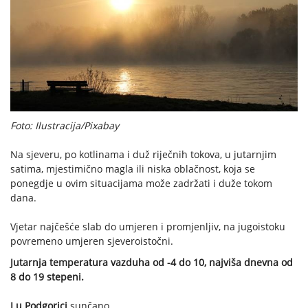
Foto: Ilustracija/Pixabay
Na sjeveru, po kotlinama i duž riječnih tokova, u jutarnjim
satima, mjestimično magla ili niska oblačnost, koja se
ponegdje u ovim situacijama može zadržati i duže tokom
dana.
Vjetar najčešće slab do umjeren i promjenljiv, na jugoistoku
povremeno umjeren sjeveroistočni.
Jutarnja temperatura vazduha od -4 do 10, najviša dnevna od
8 do 19 stepeni.
I u Podgorici
sunčano.