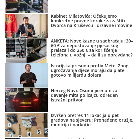
Kabinet Milatovića: Očekujemo
konkretne pravne korake za zaštitu
Dvorca na Kruševcu i državne imovine
ANKETA: Nove kazne u saobraćaju: 30–
60 € za nepoštovanje pješačkog
prelaza i do 250 € za korišćenje
telefona u vožnji – da li su opravdane?
Istorijska presuda protiv Mete: Zbog
ugrožavanja djece moraju da plate
gotovo milijardu dolara
Herceg Novi: Osumnjičenom za
davanje mita policajcu određen
istražni pritvor
Izvršen pretres 11 lokacija u pet
gradova na sjeveru: Pronađeno oružje,
municija i narkotici