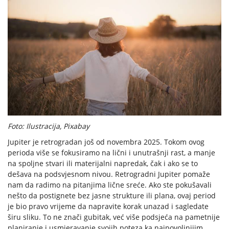
Foto: Ilustracija, Pixabay
Jupiter je retrogradan još od novembra 2025. Tokom ovog
perioda više se fokusiramo na lični i unutrašnji rast, a manje
na spoljne stvari ili materijalni napredak, čak i ako se to
dešava na podsvjesnom nivou. Retrogradni Jupiter pomaže
nam da radimo na pitanjima lične sreće. Ako ste pokušavali
nešto da postignete bez jasne strukture ili plana, ovaj period
je bio pravo vrijeme da napravite korak unazad i sagledate
širu sliku. To ne znači gubitak, već više podsjeća na pametnije
planiranje i usmjeravanje svojih poteza ka najpovoljnijim