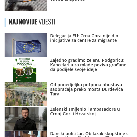
NAJNOVIJE
VIJESTI
Delegacija EU: Crna Gora nije dio
inicijative za centre za migrante
Zajedno gradimo zelenu Podgoricu:
Kancelarija za mlade poziva građane
da podijele svoje ideje
Od ponedjeljka potpuna obustava
saobraćaja preko mosta Đurđevića
Tara
Zelenski smijenio i ambasadore u
Crnoj Gori i Hrvatskoj
Danski političar: Obilazak skupštine s