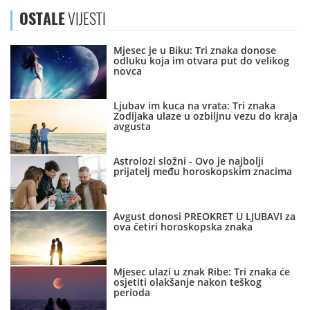
OSTALE
VIJESTI
Mjesec je u Biku: Tri znaka donose
odluku koja im otvara put do velikog
novca
Ljubav im kuca na vrata: Tri znaka
Zodijaka ulaze u ozbiljnu vezu do kraja
avgusta
Astrolozi složni - Ovo je najbolji
prijatelj među horoskopskim znacima
Avgust donosi PREOKRET U LJUBAVI za
ova četiri horoskopska znaka
Mjesec ulazi u znak Ribe: Tri znaka će
osjetiti olakšanje nakon teškog
perioda