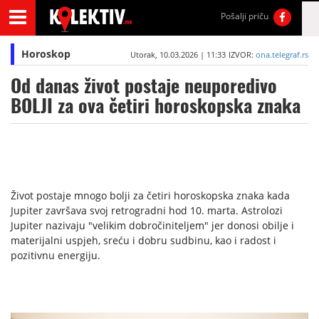
Pošalji priču
Horoskop
Utorak, 10.03.2026 | 11:33
IZVOR:
ona.telegraf.rs
Od danas život postaje neuporedivo
BOLJI za ova četiri horoskopska znaka
Život postaje mnogo bolji za četiri horoskopska znaka kada
Jupiter završava svoj retrogradni hod 10. marta. Astrolozi
Jupiter nazivaju "velikim dobročiniteljem" jer donosi obilje i
materijalni uspjeh, sreću i dobru sudbinu, kao i radost i
pozitivnu energiju.