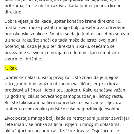
prilikama, što se obično aktivira kada Jupiter ponovo krene
direktno.
Dobra vijest je da, kada Jupiter konačno krene direktno 10.
marta, život može postati mnogo bolji, posebno za određene
horoskopske znakove. Smatra se da je Jupiter posebno snažan
u znaku Raka, što znači da tada može da izrazi svoj puni
potencijal. Kada je Jupiter direktan u Raku, osećamo se
povezanije sa svojim emocijama i domom, kao i emotivno
sigurnije i brižnije.
1. Rak
Jupiter se nalazi u vašoj prvoj kući, što znači da je njegov
retrogradni hod snažno uticao na vas lično, jer prva kuća
predstavlja ličnost i identitet. Jupiter u Raku označava važan
12-godišnji ciklus povećanog samopouzdanja i ličnog rasta.
Bili ste fokusirani na lični napredak i ostvarivanje ciljeva, a
Jupiter u ovom znaku podstiče vaše najpozitivnije osobine.
Život postaje mnogo bolji kada se retrogradni Jupiter završi jer
ćete imati više prilika za lični uspjeh u mnogim oblastima,
uključujući posao, odnose i fizičko zdravlje. Osjećaćete se