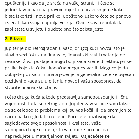
opuštenije i kao da je sreća na vašoj strani, ili ćete se
jednostavno naći na pravom mjestu u pravo vrijeme kako
biste iskoristili nove prilike. Uopšteno, uskoro ćete se ponovo
osjećati kao svoja najbolja verzija. Ovo je vaš trenutak da
zablistate u svijetu i budete ono što zaista jeste.
2. Blizanci
Jupiter je bio retrogradan u vašoj drugoj kući novca, što je
stavilo veći fokus na finansije, finansijski rast i materijalne
resurse. Život postaje mnogo bolji kada krene direktno, jer se
prilike koje ste čekali konačno mogu ostvariti. Moguće je da
dobijete povišicu ili unaprjeđenje, a generalno ćete se osjećati
pozitivnije kada su u pitanju novac i vaša sposobnost da
stvorite finansijsko obilje.
Pošto druga kuća takođe predstavlja samopouzdanje i ličnu
vrijednost, kada se retrogradni Jupiter završi, biće vam lakše
da se oslobodite problema koji su vas kočili ili da promijenite
način na koji gledate na sebe. Počećete pozitivnije da
sagledavate svoje sposobnosti i kvalitete. Vaše
samopouzdanje će rasti, što vam može pomoći da
napredujete u materijalnom svijetu. Osjećaćete se