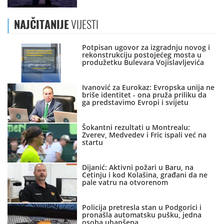
NAJČITANIJE
VIJESTI
Potpisan ugovor za izgradnju novog i
rekonstrukciju postojećeg mosta u
produžetku Bulevara Vojislavljevića
Ivanović za Eurokaz: Evropska unija ne
briše identitet - ona pruža priliku da
ga predstavimo Evropi i svijetu
Šokantni rezultati u Montrealu:
Zverev, Medvedev i Fric ispali već na
startu
Dijanić: Aktivni požari u Baru, na
Cetinju i kod Kolašina, građani da ne
pale vatru na otvorenom
Policija pretresla stan u Podgorici i
pronašla automatsku pušku, jedna
osoba uhapšena