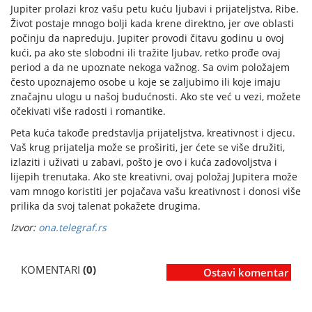
Jupiter prolazi kroz vašu petu kuću ljubavi i prijateljstva, Ribe.
Život postaje mnogo bolji kada krene direktno, jer ove oblasti
počinju da napreduju. Jupiter provodi čitavu godinu u ovoj
kući, pa ako ste slobodni ili tražite ljubav, retko prođe ovaj
period a da ne upoznate nekoga važnog. Sa ovim položajem
često upoznajemo osobe u koje se zaljubimo ili koje imaju
značajnu ulogu u našoj budućnosti. Ako ste već u vezi, možete
očekivati više radosti i romantike.
Peta kuća takođe predstavlja prijateljstva, kreativnost i djecu.
Vaš krug prijatelja može se proširiti, jer ćete se više družiti,
izlaziti i uživati u zabavi, pošto je ovo i kuća zadovoljstva i
lijepih trenutaka. Ako ste kreativni, ovaj položaj Jupitera može
vam mnogo koristiti jer pojačava vašu kreativnost i donosi više
prilika da svoj talenat pokažete drugima.
Izvor:
ona.telegraf.rs
KOMENTARI
(0)
Ostavi komentar