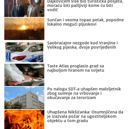
Dajkovićem više bio turistička posjeta,
moraću biti pažljiviji kome ću biti
vodič
Sunčan i veoma topao petak, popodne
lokalno mogući pljuskovi
Saobraćajne nezgode kod Vranjine i
Velikog pijeska, dvoje povrijeđenih
Taste Atlas proglasio grad sa
najboljom hranom na svijetu
Po nalogu SDT-a uhapšen maloljetnik
zbog sumnje na vrbovanje i
obučavanje za terorizam
Uhapšena Nikšićanka: Osumnjičena da
je izazvala požar na ugostiteljskom
objektu u tom gradu