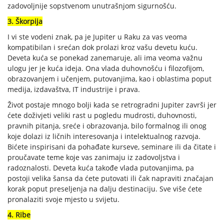
zadovoljnije sopstvenom unutrašnjom sigurnošću.
3. Škorpija
I vi ste vodeni znak, pa je Jupiter u Raku za vas veoma
kompatibilan i srećan dok prolazi kroz vašu devetu kuću.
Deveta kuća se ponekad zanemaruje, ali ima veoma važnu
ulogu jer je kuća ideja. Ona vlada duhovnošću i filozofijom,
obrazovanjem i učenjem, putovanjima, kao i oblastima poput
medija, izdavaštva, IT industrije i prava.
Život postaje mnogo bolji kada se retrogradni Jupiter završi jer
ćete doživjeti veliki rast u pogledu mudrosti, duhovnosti,
pravnih pitanja, sreće i obrazovanja, bilo formalnog ili onog
koje dolazi iz ličnih interesovanja i intelektualnog razvoja.
Bićete inspirisani da pohađate kurseve, seminare ili da čitate i
proučavate teme koje vas zanimaju iz zadovoljstva i
radoznalosti. Deveta kuća takođe vlada putovanjima, pa
postoji velika šansa da ćete putovati ili čak napraviti značajan
korak poput preseljenja na dalju destinaciju. Sve više ćete
pronalaziti svoje mjesto u svijetu.
4. Ribe