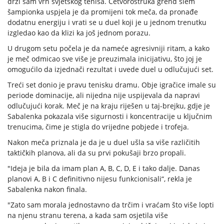
drži sam vrh svjetskog tenisa. Četvorostruka grend slem
šampionka uspjela je da promijeni tok meča, da pronađe
dodatnu energiju i vrati se u duel koji je u jednom trenutku
izgledao kao da klizi ka još jednom porazu.
U drugom setu počela je da nameće agresivniji ritam, a kako
je meč odmicao sve više je preuzimala inicijativu, što joj je
omogućilo da izjednači rezultat i uvede duel u odlučujući set.
Treći set donio je pravu tenisku dramu. Obje igračice imale su
periode dominacije, ali nijedna nije uspijevala da napravi
odlučujući korak. Meč je na kraju riješen u taj-brejku, gdje je
Sabalenka pokazala više sigurnosti i koncentracije u ključnim
trenucima, čime je stigla do vrijedne pobjede i trofeja.
Nakon meča priznala je da je u duel ušla sa više različitih
taktičkih planova, ali da su prvi pokušaji brzo propali.
"Ideja je bila da imam plan A, B, C, D, E i tako dalje. Danas
planovi A, B i C definitivno nijesu funkcionisali“, rekla je
Sabalenka nakon finala.
"Zato sam morala jednostavno da trčim i vraćam što više lopti
na njenu stranu terena, a kada sam osjetila više