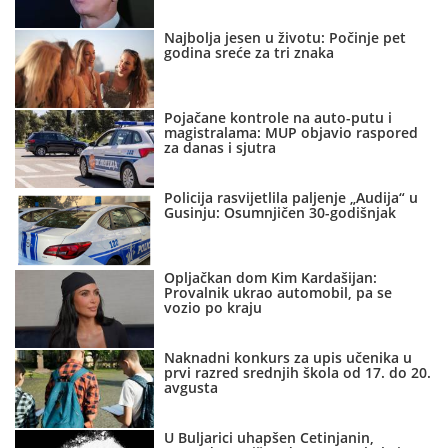
Najbolja jesen u životu: Počinje pet
godina sreće za tri znaka
Pojačane kontrole na auto-putu i
magistralama: MUP objavio raspored
za danas i sjutra
Policija rasvijetlila paljenje „Audija“ u
Gusinju: Osumnjičen 30-godišnjak
Opljačkan dom Kim Kardašijan:
Provalnik ukrao automobil, pa se
vozio po kraju
Naknadni konkurs za upis učenika u
prvi razred srednjih škola od 17. do 20.
avgusta
U Buljarici uhapšen Cetinjanin,