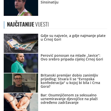
Sinsinatiju
NAJČITANIJE
VIJESTI
Gdje su najveće, a gdje najmanje plate
u Crnoj Gori
Perović ponosan na mlade „lavice“:
Ovo srebro pripada cijeloj Crnoj Gori
Britanski premijer dobio zanimljiv
prijedlog: Stvara li se "Evropska
konfederacija" u kojoj bi bila i Crna
Gora?
Bar: Osumnjičenom za seksualno
uznemiravanje djevojčice na plaži
određeno zadržavanje