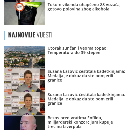
Tokom vikenda uhapšeno 88 vozača,
gotovo polovina zbog alkohola
NAJNOVIJE
VIJESTI
Utorak sunčan i veoma topao:
Temperatura do 39 stepeni
Suzana Lazović čestitala kadetkinjama:
Medalja je dokaz da ste pomjerili
granice
Suzana Lazović čestitala kadetkinjama:
Medalja je dokaz da ste pomjerili
granice
Bezos pred vratima Enfilda,
milijarderski konzorcijum kupuje
trećinu Liverpula