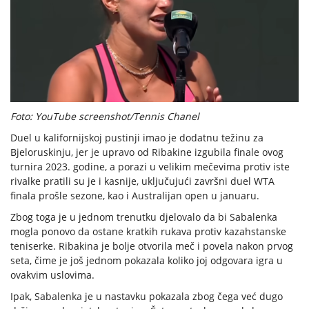
Foto: YouTube screenshot/Tennis Chanel
Duel u kalifornijskoj pustinji imao je dodatnu težinu za
Bjeloruskinju, jer je upravo od Ribakine izgubila finale ovog
turnira 2023. godine, a porazi u velikim mečevima protiv iste
rivalke pratili su je i kasnije, uključujući završni duel WTA
finala prošle sezone, kao i Australijan open u januaru.
Zbog toga je u jednom trenutku djelovalo da bi Sabalenka
mogla ponovo da ostane kratkih rukava protiv kazahstanske
teniserke. Ribakina je bolje otvorila meč i povela nakon prvog
seta, čime je još jednom pokazala koliko joj odgovara igra u
ovakvim uslovima.
Ipak, Sabalenka je u nastavku pokazala zbog čega već dugo