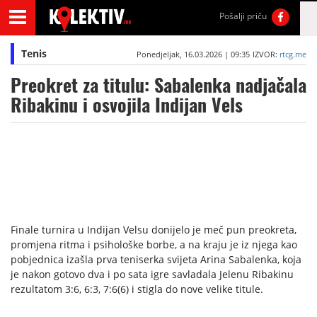
Pošalji priču
Tenis
Ponedjeljak, 16.03.2026 | 09:35
IZVOR:
rtcg.me
Preokret za titulu: Sabalenka nadjačala
Ribakinu i osvojila Indijan Vels
Finale turnira u Indijan Velsu donijelo je meč pun preokreta,
promjena ritma i psihološke borbe, a na kraju je iz njega kao
pobjednica izašla prva teniserka svijeta Arina Sabalenka, koja
je nakon gotovo dva i po sata igre savladala Jelenu Ribakinu
rezultatom 3:6, 6:3, 7:6(6) i stigla do nove velike titule.