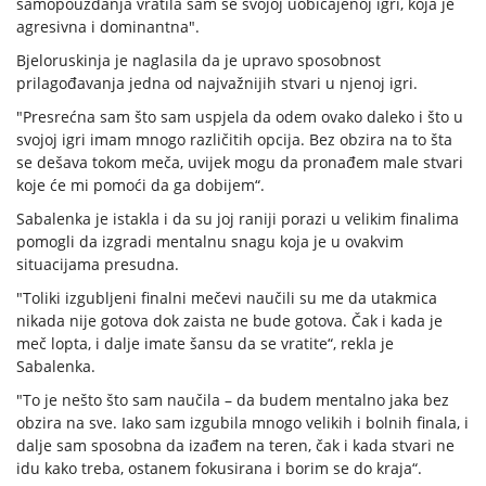
samopouzdanja vratila sam se svojoj uobičajenoj igri, koja je
agresivna i dominantna".
Bjeloruskinja je naglasila da je upravo sposobnost
prilagođavanja jedna od najvažnijih stvari u njenoj igri.
"Presrećna sam što sam uspjela da odem ovako daleko i što u
svojoj igri imam mnogo različitih opcija. Bez obzira na to šta
se dešava tokom meča, uvijek mogu da pronađem male stvari
koje će mi pomoći da ga dobijem“.
Sabalenka je istakla i da su joj raniji porazi u velikim finalima
pomogli da izgradi mentalnu snagu koja je u ovakvim
situacijama presudna.
"Toliki izgubljeni finalni mečevi naučili su me da utakmica
nikada nije gotova dok zaista ne bude gotova. Čak i kada je
meč lopta, i dalje imate šansu da se vratite“, rekla je
Sabalenka.
"To je nešto što sam naučila – da budem mentalno jaka bez
obzira na sve. Iako sam izgubila mnogo velikih i bolnih finala, i
dalje sam sposobna da izađem na teren, čak i kada stvari ne
idu kako treba, ostanem fokusirana i borim se do kraja“.