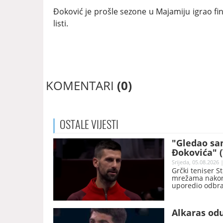
Đoković je prošle sezone u Majamiju igrao fina
listi.
KOMENTARI
(0)
OSTALE
VIJESTI
"Gledao sa
Đokovića" 
Srijeda, 05.08.2026 
Grčki teniser S
mrežama nakon 
uporedio odbra
superheroja.
Alkaras odu