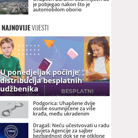
je pobjegao nakon što je
automobilom oborio
petogodišnje dijete
NAJNOVIJE
VIJESTI
U ponedjeljak počinje
distribucija besplatnih
udžbenika
Podgorica: Uhapšene dvije
osobe osumnjičene za više
krađa, među ukradenim
stvarima trotinet, bicikl i 1.100
eura
Dragaš: Neću učestvovati u radu
Savjeta Agencije za sajber
bezbjednost dok se ne otklone