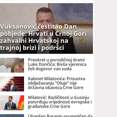
Vuksanović čestitao Dan
pobjede: Hrvati u Crnoj Gori
zahvalni Hrvatskoj na
trajnoj brizi i podršci
Preokret u porodičnoj drami
Luke Dončića: Bivša vjerenica
želi dogovor van suda
Kabinet Milatovića: Prisustvo
obilježavanju “Oluje” nije
državna obaveza Crne Gore
Milatović: Različitosti u Gusinju
potvrđuju vrijednosti evropske i
građanske Crne Gore
Uhapšen Baranin osumnjičen da