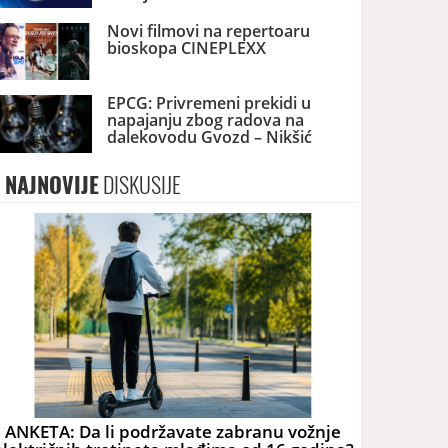
nezakonitosti
Novi filmovi na repertoaru
bioskopa CINEPLEXX
EPCG: Privremeni prekidi u
napajanju zbog radova na
dalekovodu Gvozd – Nikšić
NAJNOVIJE
DISKUSIJE
ANKETA: Da li podržavate zabranu vožnje