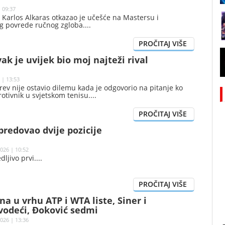
| 09:37
 Karlos Alkaras otkazao je učešće na Mastersu i
og povrede ručnog zgloba.
ak je uvijek bio moj najteži rival
 | 13:53
ev nije ostavio dilemu kada je odgovorio na pitanje ko
rotivnik u svjetskom tenisu.
redovao dvije pozicije
026 | 10:52
dljivo prvi.
a u vrhu ATP i WTA liste, Siner i
vodeći, Đoković sedmi
026 | 13:36