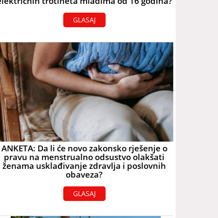
električnih trotineta mlađima od 16 godina?
GLASAJ
ANKETA: Da li će novo zakonsko rješenje o
pravu na menstrualno odsustvo olakšati
ženama usklađivanje zdravlja i poslovnih
obaveza?
GLASAJ