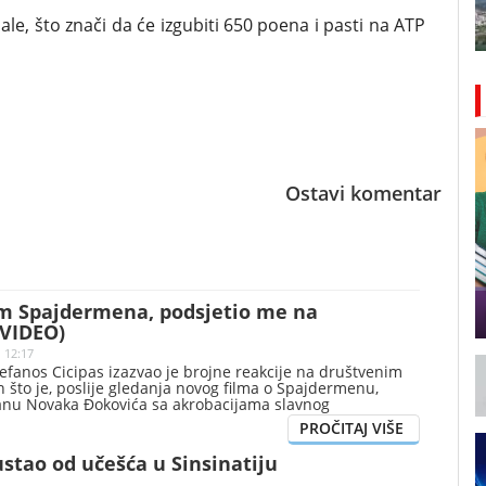
le, što znači da će izgubiti 650 poena i pasti na ATP
Ostavi komentar
m Spajdermena, podsjetio me na
(VIDEO)
| 12:17
tefanos Cicipas izazvao je brojne reakcije na društvenim
što je, poslije gledanja novog filma o Spajdermenu,
nu Novaka Đokovića sa akrobacijama slavnog
stao od učešća u Sinsinatiju