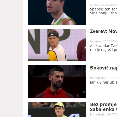
Srijeda, 05.08.2026 
Španski teniser
Sinsinatiju, zb
Zverev: Nov
Četvrtak, 30.07.2026
Aleksandar Zver
mu je najteži p
Đoković nap
Ponedjeljak, 27.07.2
Janik Siner ubje
Bez promjen
Sabalenka 
Ponedjeljak, 20.07.2