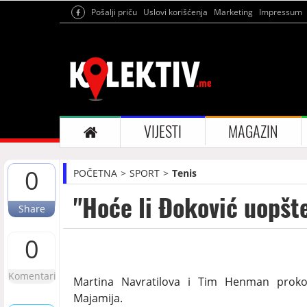
Pošalji priču
Uslovi korišćenja
Marketing
Impressum
VIJESTI
MAGAZIN
0
POČETNA
SPORT
Tenis
"Hoće li Đoković uopšte
Share
0
Komentari
Martina Navratilova i Tim Henman proko
Majamija.