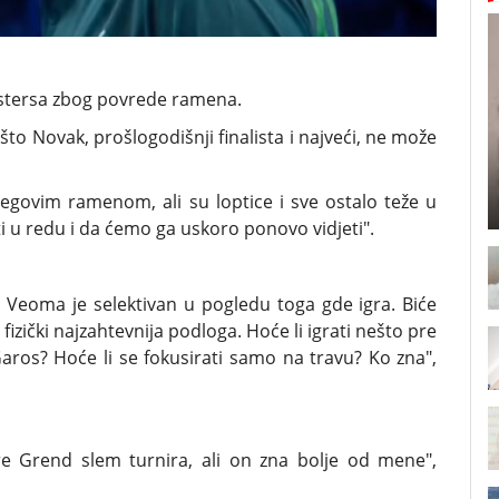
astersa zbog povrede ramena.
 što Novak, prošlogodišnji finalista i najveći, ne može
jegovim ramenom, ali su loptice i sve ostalo teže u
i u redu i da ćemo ga uskoro ponovo vidjeti".
. Veoma je selektivan u pogledu toga gde igra. Biće
je fizički najzahtevnija podloga. Hoće li igrati nešto pre
aros? Hoće li se fokusirati samo na travu? Ko zna",
e Grend slem turnira, ali on zna bolje od mene",