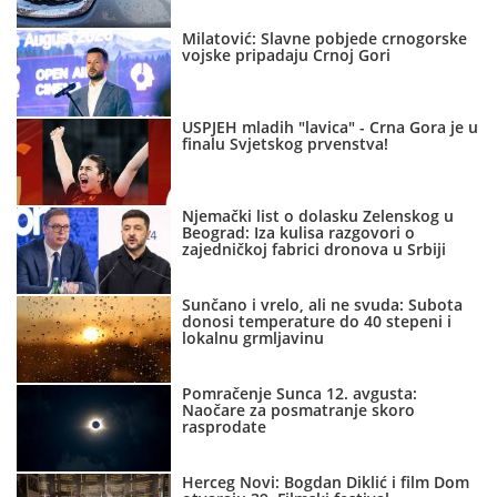
Milatović: Slavne pobjede crnogorske
vojske pripadaju Crnoj Gori
USPJEH mladih "lavica" - Crna Gora je u
finalu Svjetskog prvenstva!
Njemački list o dolasku Zelenskog u
Beograd: Iza kulisa razgovori o
zajedničkoj fabrici dronova u Srbiji
Sunčano i vrelo, ali ne svuda: Subota
donosi temperature do 40 stepeni i
lokalnu grmljavinu
Pomračenje Sunca 12. avgusta:
Naočare za posmatranje skoro
rasprodate
Herceg Novi: Bogdan Diklić i film Dom