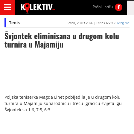
Pošalji priču
Tenis
Petak, 20.03.2026 | 09:23
IZVOR:
Rtcg.me
Švjontek eliminisana u drugom kolu
turnira u Majamiju
Poljska teniserka Magda Linet pobijedila je u drugom kolu
turnira u Majamiju sunarodnicu i treću igračicu svijeta Igu
Švjontek sa 1:6, 7:5, 6:3.