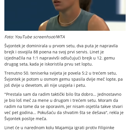
Foto: YouTube screenhsot/WTA
Švjontek je dominirala u prvom setu, dva puta je napravila
brejk i osvojila 88 poena na svoj prvi servis. Linet je
izjednačila na 1:1 napravivši odlučujući brejk u 12. gemu
drugog seta, kada je iskoristila prvu set loptu.
Trenutno 50. teniserka svijeta je povela 5:2 u trećem setu,
Švjontek je potom u osmom gemu spasila dvije meč lopte, pa
još dvije u devetom, ali nije uspjela i petu.
"Prestala sam da radim taktički bilo šta dobro... Jednostavno
je bio loš meč za mene u drugom i trećem setu. Moram da
radim na tome da se oporavim, jer nisam osjetila takve stvari
već pet godina... Pokušaću da shvatim šta se dešava", rekla je
Švjontek poslije meča.
Linet će u narednom kolu Majamija igrati protiv Filipinke