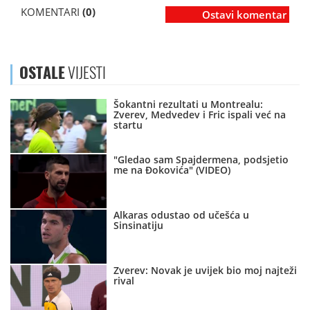
KOMENTARI
(0)
Ostavi komentar
OSTALE
VIJESTI
Šokantni rezultati u Montrealu:
Zverev, Medvedev i Fric ispali već na
startu
"Gledao sam Spajdermena, podsjetio
me na Đokovića" (VIDEO)
Alkaras odustao od učešća u
Sinsinatiju
Zverev: Novak je uvijek bio moj najteži
rival