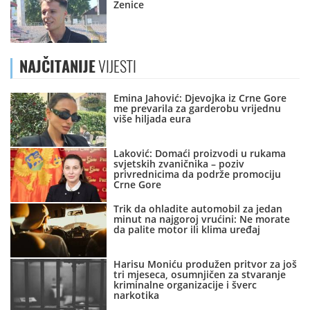
Zenice
NAJČITANIJE
VIJESTI
Emina Jahović: Djevojka iz Crne Gore
me prevarila za garderobu vrijednu
više hiljada eura
Laković: Domaći proizvodi u rukama
svjetskih zvaničnika – poziv
privrednicima da podrže promociju
Crne Gore
Trik da ohladite automobil za jedan
minut na najgoroj vrućini: Ne morate
da palite motor ili klima uređaj
Harisu Moniću produžen pritvor za još
tri mjeseca, osumnjičen za stvaranje
kriminalne organizacije i šverc
narkotika