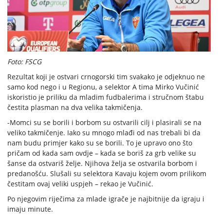
Foto: FSCG
Rezultat koji je ostvari crnogorski tim svakako je odjeknuo ne
samo kod nego i u Regionu, a selektor A tima Mirko Vučinić
iskoristio je priliku da mladim fudbalerima i stručnom štabu
čestita plasman na dva velika takmičenja.
-Momci su se borili i borbom su ostvarili cilj i plasirali se na
veliko takmičenje. Iako su mnogo mlađi od nas trebali bi da
nam budu primjer kako su se borili. To je upravo ono što
pričam od kada sam ovdje – kada se boriš za grb velike su
šanse da ostvariš želje. Njihova želja se ostvarila borbom i
predanošću. Slušali su selektora Kavaju kojem ovom prilikom
čestitam ovaj veliki uspjeh – rekao je Vučinić.
Po njegovim riječima za mlade igrače je najbitnije da igraju i
imaju minute.