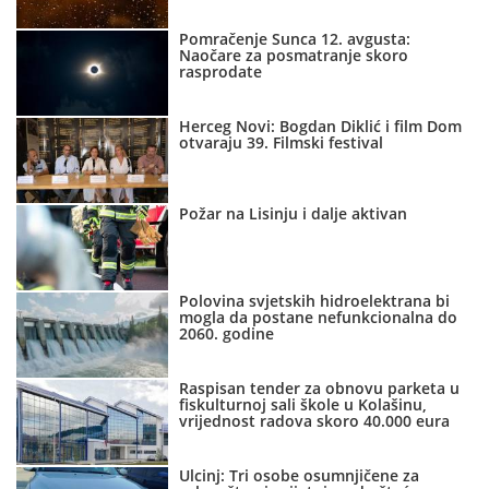
Pomračenje Sunca 12. avgusta:
Naočare za posmatranje skoro
rasprodate
Herceg Novi: Bogdan Diklić i film Dom
otvaraju 39. Filmski festival
Požar na Lisinju i dalje aktivan
Polovina svjetskih hidroelektrana bi
mogla da postane nefunkcionalna do
2060. godine
Raspisan tender za obnovu parketa u
fiskulturnoj sali škole u Kolašinu,
vrijednost radova skoro 40.000 eura
Ulcinj: Tri osobe osumnjičene za