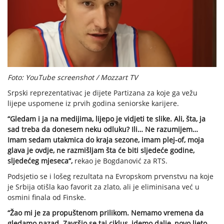
Foto: YouTube screenshot / Mozzart TV
Srpski reprezentativac je dijete Partizana za koje ga vežu
lijepe uspomene iz prvih godina seniorske karijere.
“Gledam i ja na medijima, lijepo je vidjeti te slike. Ali, šta, ja
sad treba da donesem neku odluku? Ili… Ne razumijem…
Imam sedam utakmica do kraja sezone, imam plej-of, moja
glava je ovdje, ne razmišljam šta će biti sljedeće godine,
sljedećeg mjeseca“,
rekao je Bogdanović za RTS.
Podsjetio se i lošeg rezultata na Evropskom prvenstvu na koje
je Srbija otišla kao favorit za zlato, ali je eliminisana već u
osmini finala od Finske.
“Žao mi je za propuštenom prilikom. Nemamo vremena da
gledamo nazad. Završio se taj ciklus, idemo dalje, novo ljeto,