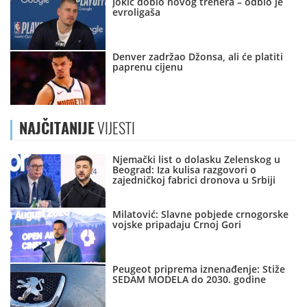
Jokić dobio novog trenera – odbio je
evroligaša
Denver zadržao Džonsa, ali će platiti
paprenu cijenu
NAJČITANIJE
VIJESTI
Njemački list o dolasku Zelenskog u
Beograd: Iza kulisa razgovori o
zajedničkoj fabrici dronova u Srbiji
Milatović: Slavne pobjede crnogorske
vojske pripadaju Crnoj Gori
Peugeot priprema iznenađenje: Stiže
SEDAM MODELA do 2030. godine