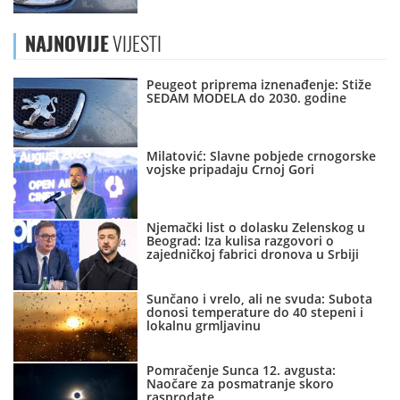
NAJNOVIJE
VIJESTI
Peugeot priprema iznenađenje: Stiže
SEDAM MODELA do 2030. godine
Milatović: Slavne pobjede crnogorske
vojske pripadaju Crnoj Gori
Njemački list o dolasku Zelenskog u
Beograd: Iza kulisa razgovori o
zajedničkoj fabrici dronova u Srbiji
Sunčano i vrelo, ali ne svuda: Subota
donosi temperature do 40 stepeni i
lokalnu grmljavinu
Pomračenje Sunca 12. avgusta:
Naočare za posmatranje skoro
rasprodate