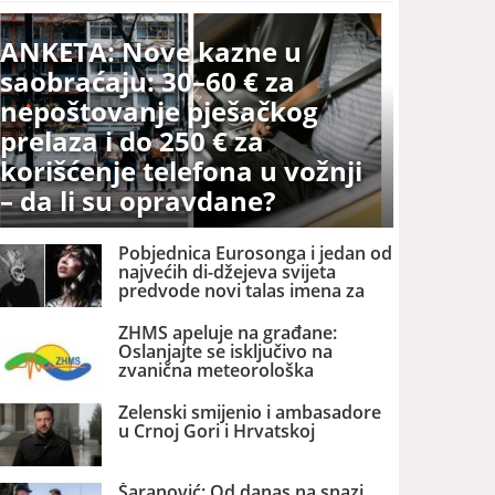
ANKETA: Nove kazne u
saobraćaju: 30–60 € za
nepoštovanje pješačkog
prelaza i do 250 € za
korišćenje telefona u vožnji
– da li su opravdane?
Pobjednica Eurosonga i jedan od
najvećih di-džejeva svijeta
predvode novi talas imena za
Exitovo veliko finale ljeta u
Budvi
ZHMS apeluje na građane:
Oslanjajte se isključivo na
zvanična meteorološka
upozorenja
Zelenski smijenio i ambasadore
u Crnoj Gori i Hrvatskoj
Šaranović: Od danas na snazi