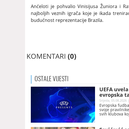
Anćeloti je pohvalio Vinisijusa Žuniora i R
najboljih veznih igrača koje je ikada treni
budućnost reprezentacije Brazila.
KOMENTARI
(0)
OSTALE
VIJESTI
UEFA uvela 
evropska t
Srijeda, 05.08.2026 
Evropska fudbal
svoje pravilnik
svih klubova ko
Konferencijskoj 