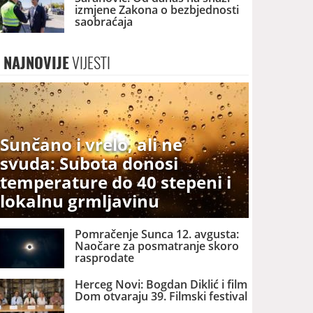
izmjene Zakona o bezbjednosti
saobraćaja
NAJNOVIJE
VIJESTI
Sunčano i vrelo, ali ne
svuda: Subota donosi
temperature do 40 stepeni i
lokalnu grmljavinu
Pomračenje Sunca 12. avgusta:
Naočare za posmatranje skoro
rasprodate
Herceg Novi: Bogdan Diklić i film
Dom otvaraju 39. Filmski festival