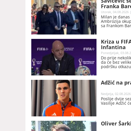
Savićević s
Franka Bar
Utorak, 04.08.2026 |
Milan je danas 
Ambrozija okupil
sa Frankom Bare
Kriza u FIF
Infantina
Ponedjeljak, 03.08.2
Do prije nekoli
da će bez velik
podršku otkazuj
njegove predsj
Adžić na pr
Nedjelja, 02.08.2026
Poslije dvije s
Vasilije Adžić 
Oliver Šark