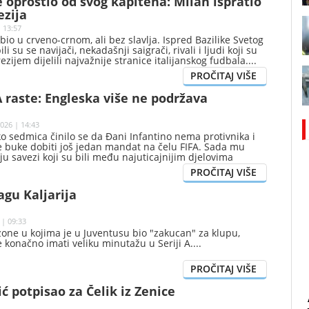
e oprostio od svog kapitena: Milan ispratio
ezija
 13:57
bio u crveno-crnom, ali bez slavlja. Ispred Bazilike Svetog
i su se navijači, nekadašnji saigrači, rivali i ljudi koji su
zijem dijelili najvažnije stranice italijanskog fudbala.
A raste: Engleska više ne podržava
026 | 14:43
ko sedmica činilo se da Đani Infantino nema protivnika i
e buke dobiti još jedan mandat na čelu FIFA. Sada mu
u savezi koji su bili među najuticajnijim djelovima
edničke većine.
agu Kaljarija
 | 09:33
ezone u kojima je u Juventusu bio "zakucan" za klupu,
će konačno imati veliku minutažu u Seriji A.
ić potpisao za Čelik iz Zenice