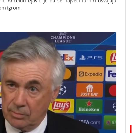
lo Anćeloti izjavio je da se najveći turniri osvajaju
om igrom.