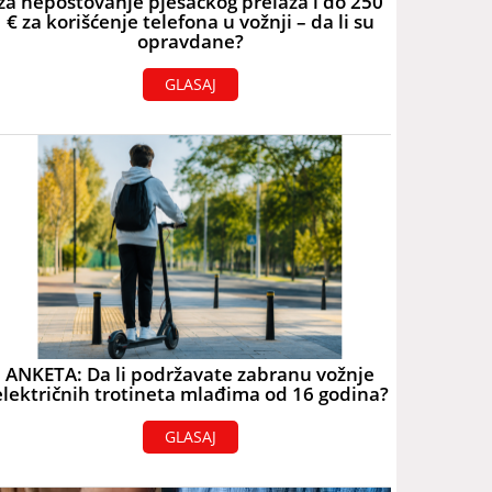
za nepoštovanje pješačkog prelaza i do 250
€ za korišćenje telefona u vožnji – da li su
opravdane?
GLASAJ
ANKETA: Da li podržavate zabranu vožnje
električnih trotineta mlađima od 16 godina?
GLASAJ