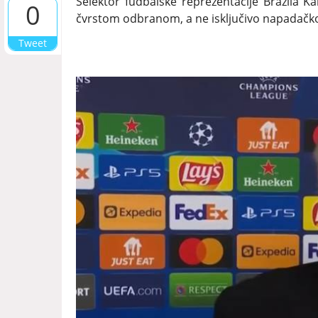
Selektor fudbalske reprezentacije Brazila Kar
0
čvrstom odbranom, a ne isključivo napadačk
Tweet