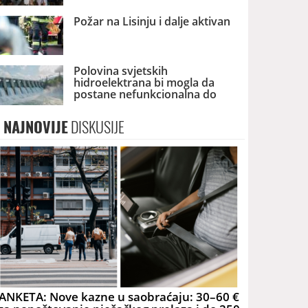
Požar na Lisinju i dalje aktivan
Polovina svjetskih
hidroelektrana bi mogla da
postane nefunkcionalna do
2060. godine
NAJNOVIJE
DISKUSIJE
ANKETA: Nove kazne u saobraćaju: 30–60 €