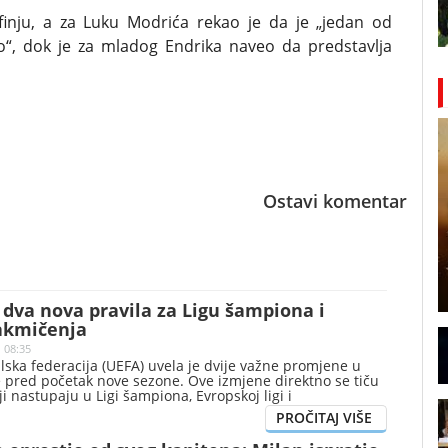
afinju, a za Luku Modrića rekao je da je „jedan od
rao“, dok je za mladog Endrika naveo da predstavlja
Ostavi komentar
dva nova pravila za Ligu šampiona i
akmičenja
| 08:35
ska federacija (UEFA) uvela je dvije važne promjene u
e pred početak nove sezone. Ove izmjene direktno se tiču
ji nastupaju u Ligi šampiona, Evropskoj ligi i
ligi.