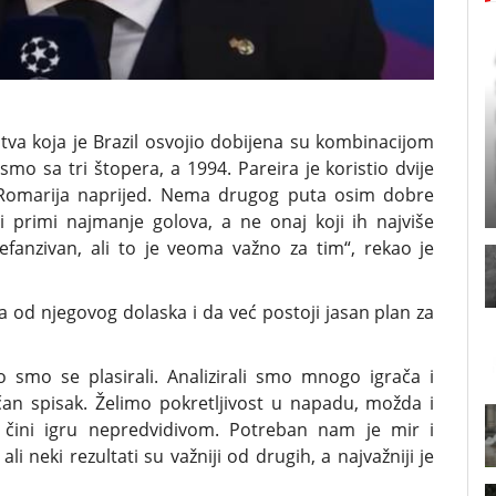
stva koja je Brazil osvojio dobijena su kombinacijom
smo sa tri štopera, a 1994. Pareira je koristio dvije
tio Romarija naprijed. Nema drugog puta osim dobre
i primi najmanje golova, a ne onaj koji ih najviše
fanzivan, ali to je veoma važno za tim“, rekao je
 od njegovog dolaska i da već postoji jasan plan za
 smo se plasirali. Analizirali smo mnogo igrača i
an spisak. Želimo pokretljivost u napadu, možda i
e čini igru nepredvidivom. Potreban nam je mir i
, ali neki rezultati su važniji od drugih, a najvažniji je