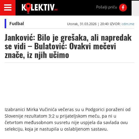
Pošalji priču
Fudbal
Utorak, 31.03.2026 | 20:40
IZVOR:
cdm.me
Janković: Bilo je grešaka, ali napredak
se vidi – Bulatović: Ovakvi mečevi
znače, iz njih učimo
Izabranici Mirka Vučinića večeras su u Podgorici poraženi od
Slovenije rezultatom 3:2 u prijateljskom meču, pa ni u
četvrtom međusobnom susretu nije uspjela da savlada ovu
selekciju, koja je nastupila u oslabljenom sastavu.