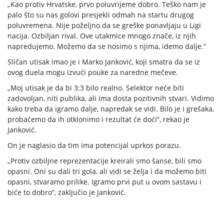
„Kao protiv Hrvatske, prvo poluvrijeme dobro. Teško nam je
palo što su nas golovi presjekli odmah na startu drugog
poluvremena. Nije poželjno da se greške ponavljaju u Ligi
nacija. Ozbiljan rival. Ove utakmice mnogo znače, iz njih
napredujemo. Možemo da se nosimo s njima, idemo dalje.“
Sličan utisak imao je i Marko Janković, koji smatra da se iz
ovog duela mogu izvući pouke za naredne mečeve.
„Moj utisak je da bi 3:3 bilo realno. Selektor neće biti
zadovoljan, niti publika, ali ima dosta pozitivnih stvari. Vidimo
kako treba da igramo dalje, napredak se vidi. Bilo je i grešaka,
probaćemo da ih otklonimo i rezultat će doći“, rekao je
Janković.
On je naglasio da tim ima potencijal uprkos porazu.
„Protiv ozbiljne reprezentacije kreirali smo šanse, bili smo
opasni. Oni su dali tri gola, ali vidi se želja i da možemo biti
opasni, stvaramo prilike. Igramo prvi put u ovom sastavu i
biće to dobro“, zaključio je Janković.