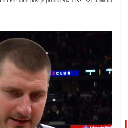
enu Portland poslije produžetka (137:132), a Nikola