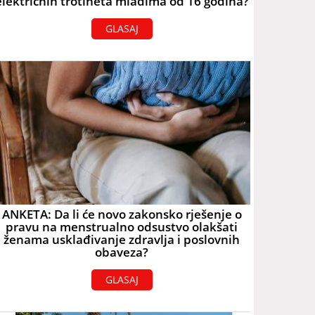
električnih trotineta mlađima od 16 godina?
GLASAJ
ANKETA: Da li će novo zakonsko rješenje o
pravu na menstrualno odsustvo olakšati
ženama usklađivanje zdravlja i poslovnih
obaveza?
GLASAJ