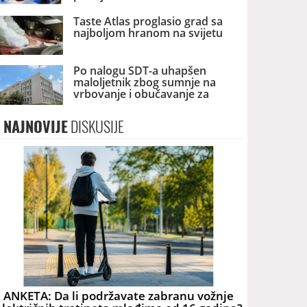
Taste Atlas proglasio grad sa
najboljom hranom na svijetu
Po nalogu SDT-a uhapšen
maloljetnik zbog sumnje na
vrbovanje i obučavanje za
terorizam
NAJNOVIJE
DISKUSIJE
ANKETA: Da li podržavate zabranu vožnje