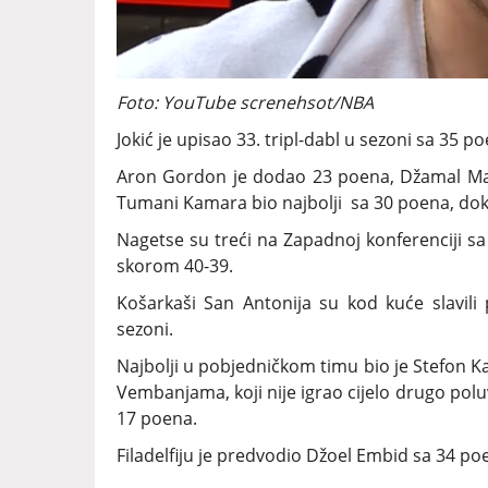
Foto: YouTube screnehsot/NBA
Jokić je upisao 33. tripl-dabl u sezoni sa 35 po
Aron Gordon je dodao 23 poena, Džamal Ma
Tumani Kamara bio najbolji sa 30 poena, dok 
Nagetse su treći na Zapadnoj konferenciji s
skorom 40-39.
Košarkaši San Antonija su kod kuće slavili pr
sezoni.
Najbolji u pobjedničkom timu bio je Stefon Kas
Vembanjama, koji nije igrao cijelo drugo polu
17 poena.
Filadelfiju je predvodio Džoel Embid sa 34 po