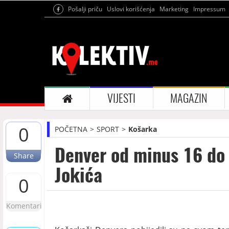
Pošalji priču
Uslovi korišćenja
Marketing
Impressum
VIJESTI
MAGAZIN
0
POČETNA
SPORT
Košarka
Denver od minus 16 do 
Share
Jokića
0
Komentari