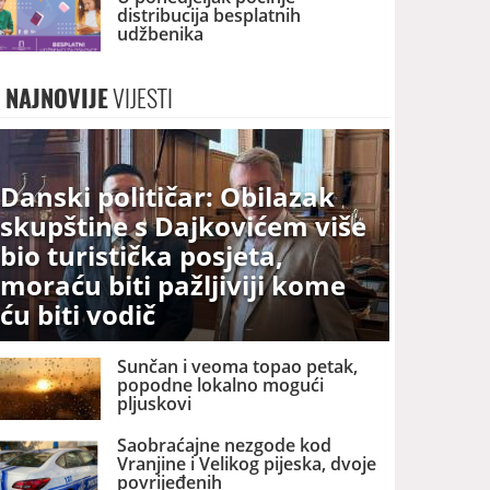
distribucija besplatnih
udžbenika
NAJNOVIJE
VIJESTI
Danski političar: Obilazak
skupštine s Dajkovićem više
bio turistička posjeta,
moraću biti pažljiviji kome
ću biti vodič
Sunčan i veoma topao petak,
popodne lokalno mogući
pljuskovi
Saobraćajne nezgode kod
Vranjine i Velikog pijeska, dvoje
povrijeđenih