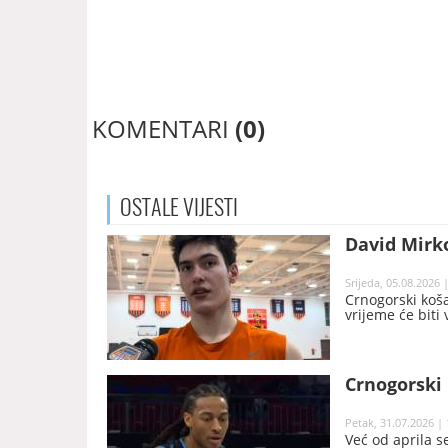
KOMENTARI
(0)
OSTALE
VIJESTI
David Mirko
Srijeda, 05.08.2026 
Crnogorski koša
vrijeme će biti 
Crnogorski 
Petak, 31.07.2026 | 
Već od aprila s