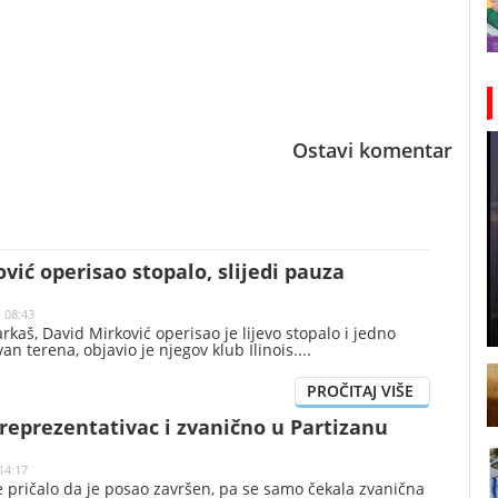
Ostavi komentar
vić operisao stopalo, slijedi pauza
| 08:43
rkaš, David Mirković operisao je lijevo stopalo i jedno
van terena, objavio je njegov klub Ilinois.
reprezentativac i zvanično u Partizanu
14:17
e pričalo da je posao završen, pa se samo čekala zvanična