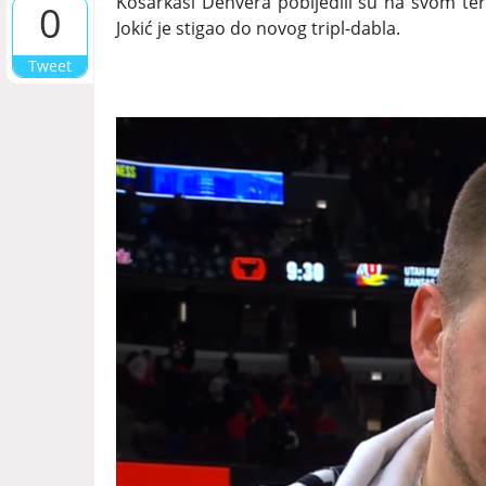
Košarkaši Denvera pobijedili su na svom ter
0
Jokić je stigao do novog tripl-dabla.
Tweet