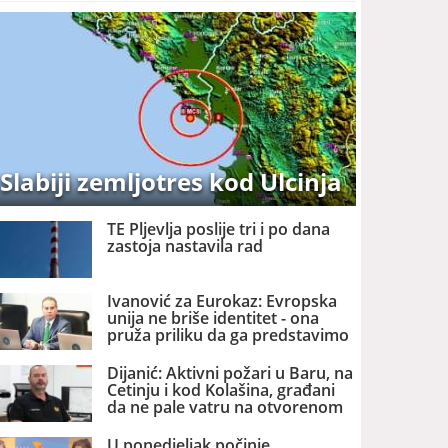
Slabiji zemljotres kod Ulcinja
TE Pljevlja poslije tri i po dana
zastoja nastavila rad
Ivanović za Eurokaz: Evropska
unija ne briše identitet - ona
pruža priliku da ga predstavimo
Evropi i svijetu
Dijanić: Aktivni požari u Baru, na
Cetinju i kod Kolašina, građani
da ne pale vatru na otvorenom
U ponedjeljak počinje