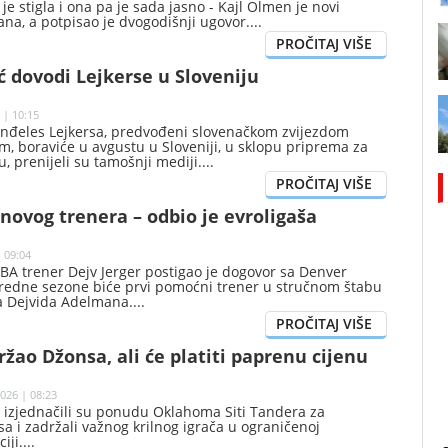
je stigla i ona pa je sada jasno - Kajl Olmen je novi
ana, a potpisao je dvogodišnji ugovor.
 dovodi Lejkerse u Sloveniju
 | 10:15
Anđeles Lejkersa, predvođeni slovenačkom zvijezdom
, boraviće u avgustu u Sloveniji, u sklopu priprema za
 prenijeli su tamošnji mediji.
 novog trenera – odbio je evroligaša
 09:04
BA trener Dejv Jerger postigao je dogovor sa Denver
redne sezone biće prvi pomoćni trener u stručnom štabu
a Dejvida Adelmana.
žao Džonsa, ali će platiti paprenu cijenu
026 | 08:23
 izjednačili su ponudu Oklahoma Siti Tandera za
 i zadržali važnog krilnog igrača u ograničenoj
iji.