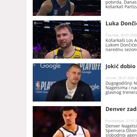
potvrda. Danas 
košarkaš Partiz
Luka Dončić
Četvrtak, 30.07.2026
Košarkaši Los 
Lukom Dončićem
narednu sezonu,
Jokić dobio
Utorak, 28.07.2026 |
Dugogodišnji N
Nagetsima i na
glavnog trener
Denver zadr
Ponedjeljak, 27.07.2
Denver Nagetsi
Spensera Džonsa
slobodnoj agenc