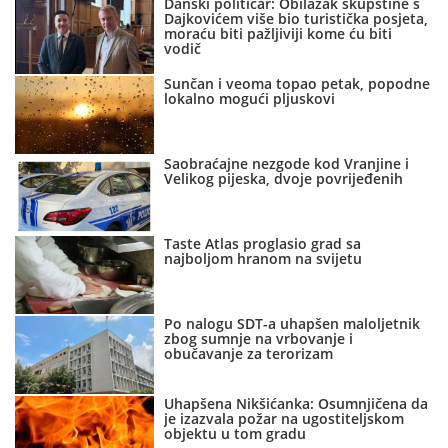
Danski političar: Obilazak skupštine s
Dajkovićem više bio turistička posjeta,
moraću biti pažljiviji kome ću biti
vodič
Sunčan i veoma topao petak, popodne
lokalno mogući pljuskovi
Saobraćajne nezgode kod Vranjine i
Velikog pijeska, dvoje povrijeđenih
Taste Atlas proglasio grad sa
najboljom hranom na svijetu
Po nalogu SDT-a uhapšen maloljetnik
zbog sumnje na vrbovanje i
obučavanje za terorizam
Uhapšena Nikšićanka: Osumnjičena da
je izazvala požar na ugostiteljskom
objektu u tom gradu