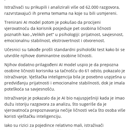
Istraživači su prikupili i analizirali više od 62.000 razgovora,
razvrstavajući ih prema temama na koje su bili usmjereni.
Trenirani AI model potom je pokušao da procijeni
vjerovatnoću da korisnik posjeduje pet osobina ličnosti
poznatih kao „Velikih pet“ u psihologiji: prijatnost, savjesnost,
emocionalnu stabilnost, ekstrovertnost i otvorenost.
Učesnici su takođe prošli standardni psihološki test kako bi se
utvrdile njihove dominantne osobine ličnosti.
Njihov dodatno prilagođeni AI model uspio je da prepozna
osobine ličnosti korisnika sa tačnošću do 61 odsto, pokazalo je
istraživanje. Vještačka inteligencija bila je posebno uspješna u
predviđanju prijatnosti i emocionalne stabilnosti, dok je imala
poteškoća sa savjesnošću.
Istraživanje je pokazalo da je AI bio najuspješniji kada je imao
dužu istoriju razgovora za analizu, što sugeriše da je
vjerovatnoća prepoznavanja nečije ličnosti veća što osoba više
koristi vještačku inteligenciju.
Iako su rizici za pojedince relativno mali, istraživači