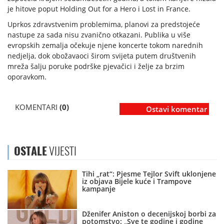
je hitove poput Holding Out for a Hero i Lost in France.
Uprkos zdravstvenim problemima, planovi za predstojeće
nastupe za sada nisu zvanično otkazani. Publika u više
evropskih zemalja očekuje njene koncerte tokom narednih
nedjelja, dok obožavaoci širom svijeta putem društvenih
mreža šalju poruke podrške pjevačici i želje za brzim
oporavkom.
KOMENTARI
(0)
Ostavi komentar
OSTALE
VIJESTI
Tihi „rat“: Pjesme Tejlor Svift uklonjene
iz objava Bijele kuće i Trampove
kampanje
Dženifer Aniston o decenijskoj borbi za
potomstvo: „Sve te godine i godine