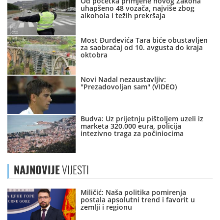
Od početka primjene novog Zakona
uhapšeno 48 vozača, najviše zbog
alkohola i težih prekršaja
Most Đurđevića Tara biće obustavljen
za saobraćaj od 10. avgusta do kraja
oktobra
Novi Nadal nezaustavljiv:
"Prezadovoljan sam" (VIDEO)
Budva: Uz prijetnju pištoljem uzeli iz
marketa 320.000 eura, policija
intezivno traga za počiniocima
NAJNOVIJE
VIJESTI
Miličić: Naša politika pomirenja
postala apsolutni trend i favorit u
zemlji i regionu