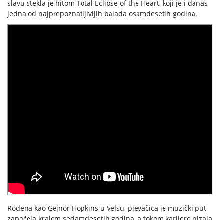
slavu stekla je hitom Total Eclipse of the Heart, koji je i danas
jedna od najprepoznatljivijih balada osamdesetih godina.
Rođena kao Gejnor Hopkins u Velsu, pjevačica je muzički put
započela krajem sedamdesetih godina, a tokom karijere nizala