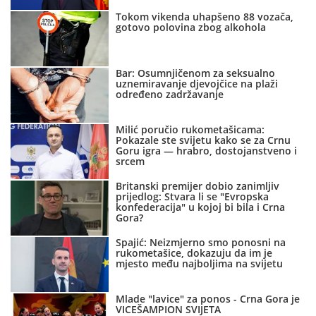
Tokom vikenda uhapšeno 88 vozača,
gotovo polovina zbog alkohola
Bar: Osumnjičenom za seksualno
uznemiravanje djevojčice na plaži
određeno zadržavanje
Milić poručio rukometašicama:
Pokazale ste svijetu kako se za Crnu
Goru igra — hrabro, dostojanstveno i
srcem
Britanski premijer dobio zanimljiv
prijedlog: Stvara li se "Evropska
konfederacija" u kojoj bi bila i Crna
Gora?
Spajić: Neizmjerno smo ponosni na
rukometašice, dokazuju da im je
mjesto među najboljima na svijetu
Mlade "lavice" za ponos - Crna Gora je
VICEŠAMPION SVIJETA