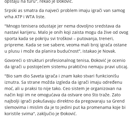
opstaju na turu", rekao je Đoković.
Srpski as smatra da najveći problem imaju igrači van samog
vrha ATP i WTA liste.
"Mnogo tenisera odustaje jer nema dovoljno sredstava da
nastavi karijeru. Malo je onih koji zaista mogu da žive od ovog
sporta kada se pokriju svi troškovi – putovanja, treneri,
pripreme. Kada se sve sabere, veoma mali broj igrača ostane
u plusu i može da planira budućnost", istakao je Novak.
Govoreći o strukturi profesionalnog tenisa, Đoković je ocenio
da igrači u postojećem sistemu praktično nemaju pravi uticaj.
"Bio sam dio Saveta igrača i znam kako stvari funkcionišu
iznutra. Sa strane možda izgleda da igrači imaju određenu
moć, ali u praksi to nije tako. Ceo sistem je organizovan na
način koji im ne omogućava da ostvare ono što traže. Zato
najbolji igrači pokušavaju direktno da pregovaraju sa Grend
slemovima i mislim da je to jedini put ka promenama koje bi
koristile svima", zaključio je Đoković.