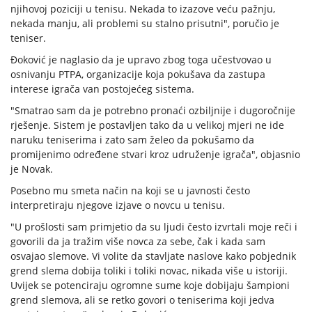
njihovoj poziciji u tenisu. Nekada to izazove veću pažnju,
nekada manju, ali problemi su stalno prisutni", poručio je
teniser.
Đoković je naglasio da je upravo zbog toga učestvovao u
osnivanju PTPA, organizacije koja pokušava da zastupa
interese igrača van postojećeg sistema.
"Smatrao sam da je potrebno pronaći ozbiljnije i dugoročnije
rješenje. Sistem je postavljen tako da u velikoj mjeri ne ide
naruku teniserima i zato sam želeo da pokušamo da
promijenimo određene stvari kroz udruženje igrača", objasnio
je Novak.
Posebno mu smeta način na koji se u javnosti često
interpretiraju njegove izjave o novcu u tenisu.
"U prošlosti sam primjetio da su ljudi često izvrtali moje reči i
govorili da ja tražim više novca za sebe, čak i kada sam
osvajao slemove. Vi volite da stavljate naslove kako pobjednik
grend slema dobija toliki i toliki novac, nikada više u istoriji.​
Uvijek se potenciraju ogromne sume koje dobijaju šampioni
grend slemova, ali se retko govori o teniserima koji jedva