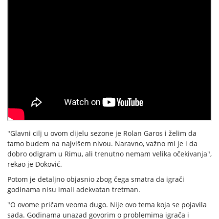
"Glavni cilj u ovom dijelu sezone je Rolan Garos i želim da
tamo budem na najvišem nivou. Naravno, važno mi je i da
dobro odigram u Rimu, ali trenutno nemam velika očekivanja",
rekao je Đoković.
Potom je detaljno objasnio zbog čega smatra da igrači
godinama nisu imali adekvatan tretman.
"O ovome pričam veoma dugo. Nije ovo tema koja se pojavila
sada. Godinama unazad govorim o problemima igrača i