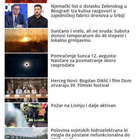
Njemački list o dolasku Zelenskog u
Beograd: Iza kulisa razgovori o
zajedničkoj fabrici dronova u Srbiji
Sunčano i vrelo, ali ne svuda: Subota
donosi temperature do 40 stepeni i
lokalnu grmljavinu
Pomračenje Sunca 12. avgusta:
Naočare za posmatranje skoro
rasprodate
Herceg Novi: Bogdan Diklić i film Dom
otvaraju 39. Filmski festival
Požar na Lisinju i dalje aktivan
Polovina svjetskih hidroelektrana bi
mogla da postane nefunkcionalna do