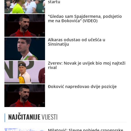
startu
"Gledao sam Spajdermena, podsjetio
me na Đokovića" (VIDEO)
Alkaras odustao od učešća u
Sinsinatiju
Zverev: Novak je uvijek bio moj najteži
rival
Đoković napredovao dvije pozicije
NAJČITANIJE
VIJESTI
Milatović: Slavne pobjede crnogorske