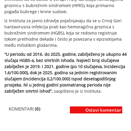
groznicu s bubrežnim sindromom (HFRS), koja primarno
pogađa bubrege i krvne sudove.
Iz Instituta za javno zdravlje pojašnjavaju da se u Crnoj Gori
hantavirusna infekcija prati kao hemoragična groznica s
bubrežnim sindromom (HGBS), koja se redovno registruje
tokom prethodne dekade i često je povezana s epizootijama
među mišolikim glodarima.
“U periodu od 2016. do 2025. godine, zabilježeno je ukupno 44
slučaja HGBS-a, bez smrtnih ishoda. Najveći broj slučajeva
zabilježen je 2019. i 2021. godine (po 10 slučajeva, incidencija
1,6/100.000), dok je 2025. godina sa jednim registrovanim
slučajem (incidencija 0,2/100.000) ispod desetogodišnjeg
prosjeka. Ni u jednoj godini posmatranog perioda nije
zabilježen smrtni ishod”,
saopšteno je iz Instituta.
KOMENTARI
(0)
Ostavi komentar