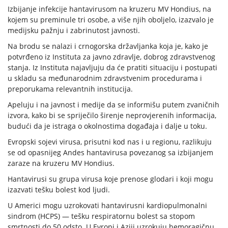
Izbijanje infekcije hantavirusom na kruzeru MV Hondius, na
kojem su preminule tri osobe, a više njih oboljelo, izazvalo je
medijsku pažnju i zabrinutost javnosti.
Na brodu se nalazi i crnogorska državljanka koja je, kako je
potvrđeno iz Instituta za javno zdravlje, dobrog zdravstvenog
stanja. Iz Instituta najavljuju da će pratiti situaciju i postupati
u skladu sa međunarodnim zdravstvenim procedurama i
preporukama relevantnih institucija.
Apeluju i na javnost i medije da se informišu putem zvaničnih
izvora, kako bi se spriječilo širenje neprovjerenih informacija,
budući da je istraga o okolnostima događaja i dalje u toku.
Evropski sojevi virusa, prisutni kod nas i u regionu, razlikuju
se od opasnijeg Andes hantavirusa povezanog sa izbijanjem
zaraze na kruzeru MV Hondius.
Hantavirusi su grupa virusa koje prenose glodari i koji mogu
izazvati tešku bolest kod ljudi.
U Americi mogu uzrokovati hantavirusni kardiopulmonalni
sindrom (HCPS) — tešku respiratornu bolest sa stopom
smrtnosti do 50 odsto. U Evropi i Aziji uzrokuju hemoragičnu