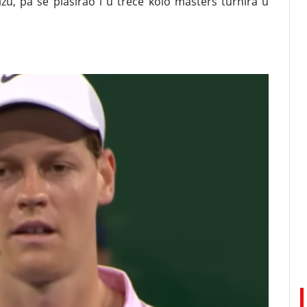
u, pa se plasirao i u treće kolo masters turnira u