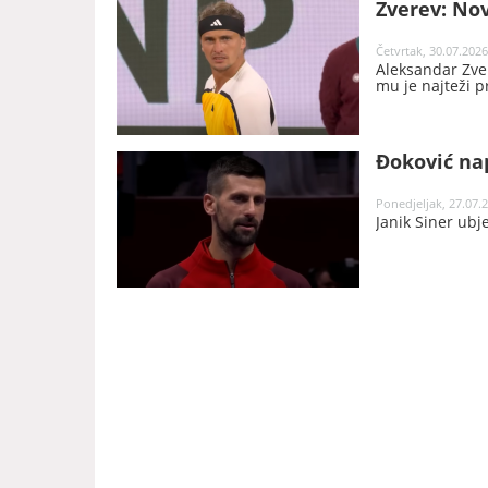
Zverev: Nov
Četvrtak, 30.07.2026
Aleksandar Zver
mu je najteži p
Đoković nap
Ponedjeljak, 27.07.2
Janik Siner ubje