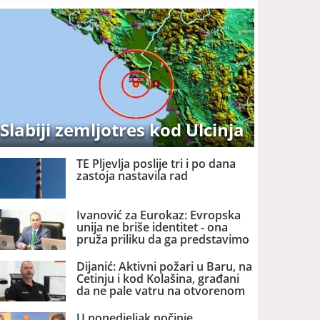
Slabiji zemljotres kod Ulcinja
TE Pljevlja poslije tri i po dana
zastoja nastavila rad
Ivanović za Eurokaz: Evropska
unija ne briše identitet - ona
pruža priliku da ga predstavimo
Evropi i svijetu
Dijanić: Aktivni požari u Baru, na
Cetinju i kod Kolašina, građani
da ne pale vatru na otvorenom
U ponedjeljak počinje