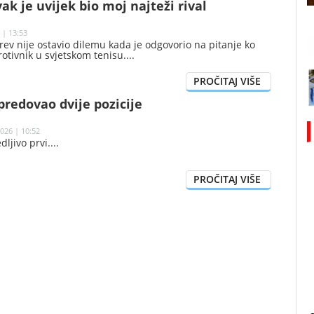
ak je uvijek bio moj najteži rival
 | 13:53
ev nije ostavio dilemu kada je odgovorio na pitanje ko
rotivnik u svjetskom tenisu.
redovao dvije pozicije
026 | 10:52
dljivo prvi.