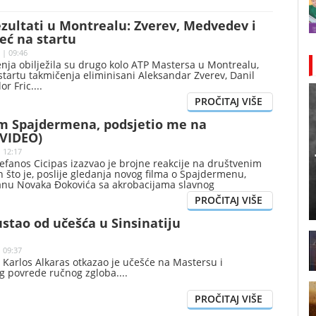
zultati u Montrealu: Zverev, Medvedev i
već na startu
 | 09:46
nja obilježila su drugo kolo ATP Mastersa u Montrealu,
startu takmičenja eliminisani Aleksandar Zverev, Danil
or Fric.
m Spajdermena, podsjetio me na
(VIDEO)
| 12:17
tefanos Cicipas izazvao je brojne reakcije na društvenim
što je, poslije gledanja novog filma o Spajdermenu,
nu Novaka Đokovića sa akrobacijama slavnog
stao od učešća u Sinsinatiju
| 09:37
 Karlos Alkaras otkazao je učešće na Mastersu i
og povrede ručnog zgloba.