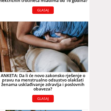
električnih trotineta mlađima od 16 godina?
GLASAJ
ANKETA: Da li će novo zakonsko rješenje o
pravu na menstrualno odsustvo olakšati
ženama usklađivanje zdravlja i poslovnih
obaveza?
GLASAJ