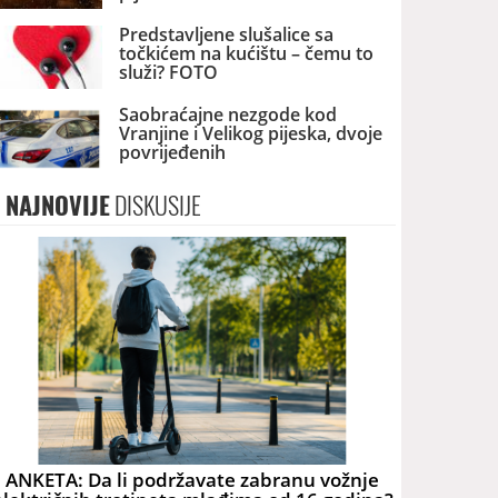
Predstavljene slušalice sa
točkićem na kućištu – čemu to
služi? FOTO
Saobraćajne nezgode kod
Vranjine i Velikog pijeska, dvoje
povrijeđenih
NAJNOVIJE
DISKUSIJE
ANKETA: Da li podržavate zabranu vožnje