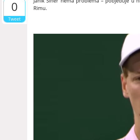
Janik Siner nema problema – pobjeđuje u niz
0
Rimu.
Tweet