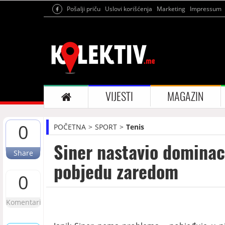
Pošalji priču
Uslovi korišćenja
Marketing
Impressum
VIJESTI
MAGAZIN
0
POČETNA
SPORT
Tenis
Siner nastavio dominac
Share
pobjedu zaredom
0
Komentari