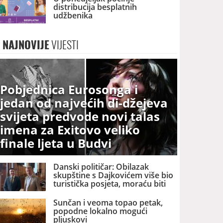
distribucija besplatnih
udžbenika
NAJNOVIJE
VIJESTI
Pobjednica Eurosonga i
jedan od najvećih di-džejeva
svijeta predvode novi talas
imena za Exitovo veliko
finale ljeta u Budvi
Danski političar: Obilazak
skupštine s Dajkovićem više bio
turistička posjeta, moraću biti
pažljiviji kome ću biti vodič
Sunčan i veoma topao petak,
popodne lokalno mogući
pljuskovi