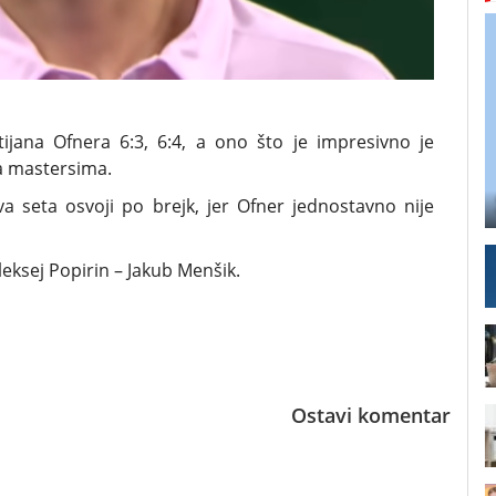
tijana Ofnera 6:3, 6:4, a ono što je impresivno je
a mastersima.
a seta osvoji po brejk, jer Ofner jednostavno nije
leksej Popirin – Jakub Menšik.
Ostavi komentar