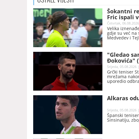
Šokantni re
Fric ispali 
Četvrtak, 06.08.2026
Velika iznenađe
gdje su već na 
Medvedev i Tejl
"Gledao sa
Đokovića" 
Srijeda, 05.08.2026 
Grčki teniser S
mrežama nakon 
uporedio odbra
superheroja.
Alkaras odu
Srijeda, 05.08.2026 
Španski teniser
Sinsinatiju, zb