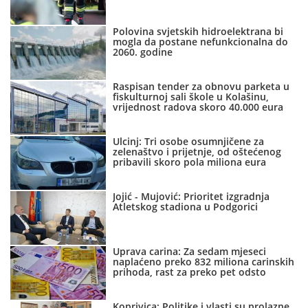
Polovina svjetskih hidroelektrana bi
mogla da postane nefunkcionalna do
2060. godine
Raspisan tender za obnovu parketa u
fiskulturnoj sali škole u Kolašinu,
vrijednost radova skoro 40.000 eura
Ulcinj: Tri osobe osumnjičene za
zelenaštvo i prijetnje, od oštećenog
pribavili skoro pola miliona eura
Jojić - Mujović: Prioritet izgradnja
Atletskog stadiona u Podgorici
Uprava carina: Za sedam mjeseci
naplaćeno preko 832 miliona carinskih
prihoda, rast za preko pet odsto
Koprivica: Politike i vlasti su prolazne,