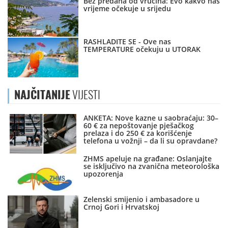
Bez predaha od vrućina: Evo kakvo nas
vrijeme očekuje u srijedu
RASHLADITE SE - Ove nas
TEMPERATURE očekuju u UTORAK
NAJČITANIJE
VIJESTI
ANKETA: Nove kazne u saobraćaju: 30–
60 € za nepoštovanje pješačkog
prelaza i do 250 € za korišćenje
telefona u vožnji – da li su opravdane?
ZHMS apeluje na građane: Oslanjajte
se isključivo na zvanična meteorološka
upozorenja
Zelenski smijenio i ambasadore u
Crnoj Gori i Hrvatskoj