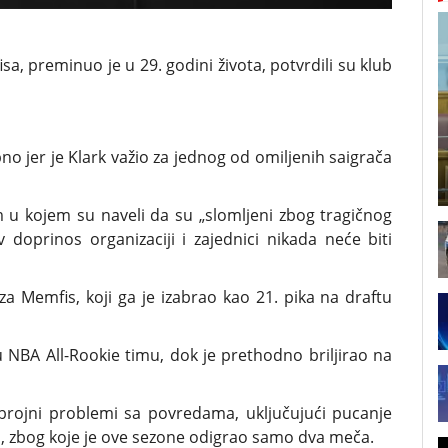
, preminuo je u 29. godini života, potvrdili su klub
no jer je Klark važio za jednog od omiljenih saigrača
m u kojem su naveli da su „slomljeni zbog tragičnog
 doprinos organizaciji i zajednici nikada neće biti
za Memfis, koji ga je izabrao kao 21. pika na draftu
u NBA All-Rookie timu, dok je prethodno briljirao na
i brojni problemi sa povredama, uključujući pucanje
na, zbog koje je ove sezone odigrao samo dva meča.