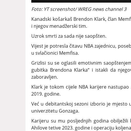
Foto: YT screenshot/ WREG news channel 3
Kanadski košarkaš Brendon Klark, član Memfisa
i njegov menadžerski tim.
Uzrok smrti za sada nije saopšten.
Vijest je potresla čitavu NBA zajednicu, poseb
u svlačionici Memfisa.
Grizlisi su se oglasili emotivnim saopštenje
gubitka Brendona Klarka“ i istakli da njegov
zaboravljen.
Klark je tokom cijele NBA karijere nastupao 
2019. godine.
Već u debitantskoj sezoni izborio je mjesto 
univerzitetu Gonzaga.
Karijeru su mu posljednjih godina obilježil
Ahilove tetive 2023. godine i operaciju kolje