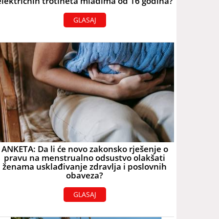
električnih trotineta mlađima od 16 godina?
GLASAJ
ANKETA: Da li će novo zakonsko rješenje o
pravu na menstrualno odsustvo olakšati
ženama usklađivanje zdravlja i poslovnih
obaveza?
GLASAJ