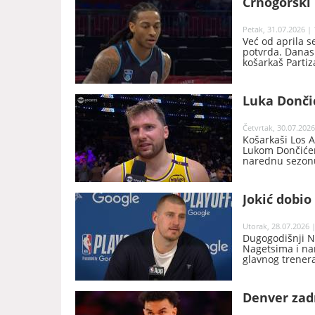
Crnogorski 
Petak, 31.07.2026 | 
Već od aprila s
potvrda. Danas 
košarkaš Partiz
Luka Dončić
Četvrtak, 30.07.2026
Košarkaši Los 
Lukom Dončićem
narednu sezonu,
Jokić dobio
Utorak, 28.07.2026 |
Dugogodišnji N
Nagetsima i na
glavnog trener
Denver zadr