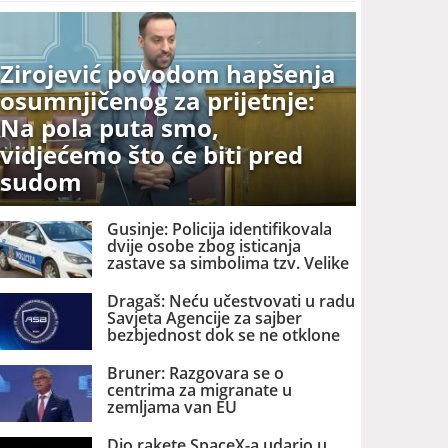
Zirojević povodom hapšenja
osumnjičenog za prijetnje:
Na pola puta smo,
vidjećemo što će biti pred
sudom
Gusinje: Policija identifikovala
dvije osobe zbog isticanja
zastave sa simbolima tzv. Velike
Albanije
Dragaš: Neću učestvovati u radu
Savjeta Agencije za sajber
bezbjednost dok se ne otklone
nezakonitosti
Bruner: Razgovara se o
centrima za migranate u
zemljama van EU
Dio rakete SpaceX-a udario u