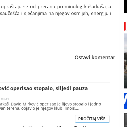
eta opraštaju se od prerano preminulog košarkaša, a
aučešća i sjećanjima na njegov osmijeh, energiju i
Ostavi komentar
vić operisao stopalo, slijedi pauza
| 08:43
rkaš, David Mirković operisao je lijevo stopalo i jedno
van terena, objavio je njegov klub Ilinois.