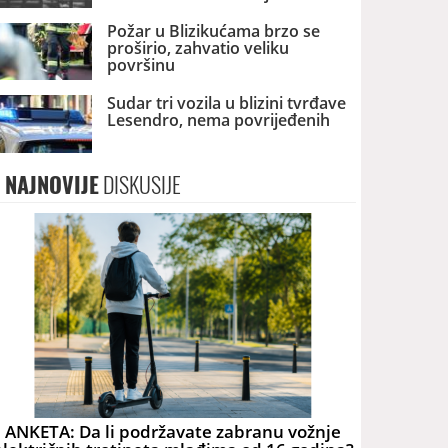
Požar u Blizikućama brzo se
proširio, zahvatio veliku
površinu
Sudar tri vozila u blizini tvrđave
Lesendro, nema povrijeđenih
NAJNOVIJE
DISKUSIJE
ANKETA: Da li podržavate zabranu vožnje