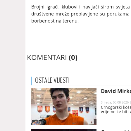
Brojni igrači, klubovi i navijači širom svij
društvene mreže preplavljene su porukama s
borbenost na terenu.
KOMENTARI
(0)
OSTALE
VIJESTI
David Mirko
Srijeda, 05.08.2026 
Crnogorski koša
vrijeme će biti 