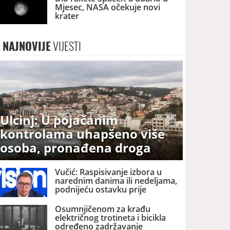
Mjesec, NASA očekuje novi
krater
NAJNOVIJE
VIJESTI
Ulcinj: U pojačanim
kontrolama uhapšeno više
osoba, pronađena droga
Vučić: Raspisivanje izbora u
narednim danima ili nedeljama,
podnijeću ostavku prije
kampanje
Osumnjičenom za krađu
električnog trotineta i bicikla
određeno zadržavanje