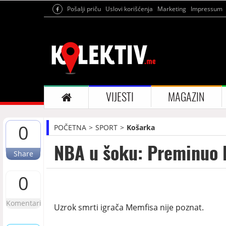
Pošalji priču
Uslovi korišćenja
Marketing
Impressum
VIJESTI
MAGAZIN
0
POČETNA
SPORT
Košarka
NBA u šoku: Preminuo B
Share
0
Komentari
Uzrok smrti igrača Memfisa nije poznat.