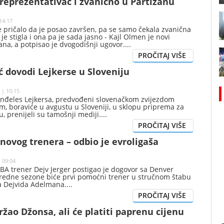
reprezentativac i zvanično u Partizanu
14:17
e pričalo da je posao završen, pa se samo čekala zvanična
je stigla i ona pa je sada jasno - Kajl Olmen je novi
ana, a potpisao je dvogodišnji ugovor.
 dovodi Lejkerse u Sloveniju
 | 10:15
Anđeles Lejkersa, predvođeni slovenačkom zvijezdom
, boraviće u avgustu u Sloveniji, u sklopu priprema za
 prenijeli su tamošnji mediji.
 novog trenera – odbio je evroligaša
 09:04
BA trener Dejv Jerger postigao je dogovor sa Denver
redne sezone biće prvi pomoćni trener u stručnom štabu
a Dejvida Adelmana.
žao Džonsa, ali će platiti paprenu cijenu