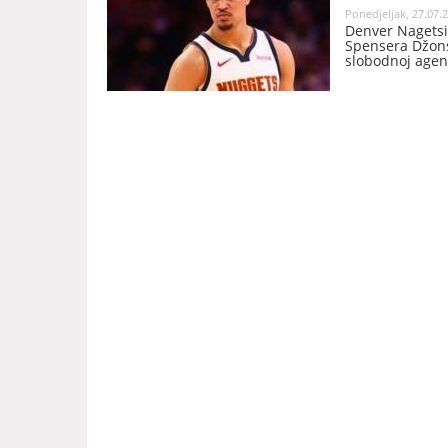
Ponedjeljak, 27.07.2
Denver Nagetsi
Spensera Džonsa
slobodnoj agenc