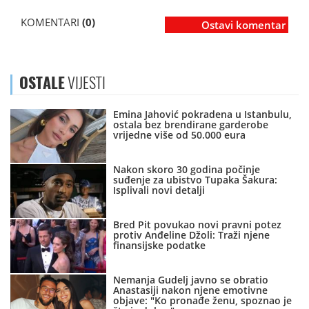
KOMENTARI
(0)
Ostavi komentar
OSTALE
VIJESTI
Emina Jahović pokradena u Istanbulu,
ostala bez brendirane garderobe
vrijedne više od 50.000 eura
Nakon skoro 30 godina počinje
suđenje za ubistvo Tupaka Šakura:
Isplivali novi detalji
Bred Pit povukao novi pravni potez
protiv Anđeline Džoli: Traži njene
finansijske podatke
Nemanja Gudelj javno se obratio
Anastasiji nakon njene emotivne
objave: "Ko pronađe ženu, spoznao je