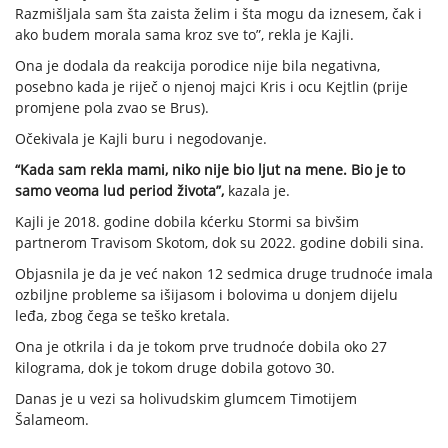
Razmišljala sam šta zaista želim i šta mogu da iznesem, čak i
ako budem morala sama kroz sve to”, rekla je Kajli.
Ona je dodala da reakcija porodice nije bila negativna,
posebno kada je riječ o njenoj majci Kris i ocu Kejtlin (prije
promjene pola zvao se Brus).
Očekivala je Kajli buru i negodovanje.
“Kada sam rekla mami, niko nije bio ljut na mene. Bio je to
samo veoma lud period života”,
kazala je.
Kajli je 2018. godine dobila kćerku Stormi sa bivšim
partnerom Travisom Skotom, dok su 2022. godine dobili sina.
Objasnila je da je već nakon 12 sedmica druge trudnoće imala
ozbiljne probleme sa išijasom i bolovima u donjem dijelu
leđa, zbog čega se teško kretala.
Ona je otkrila i da je tokom prve trudnoće dobila oko 27
kilograma, dok je tokom druge dobila gotovo 30.
Danas je u vezi sa holivudskim glumcem Timotijem
Šalameom.