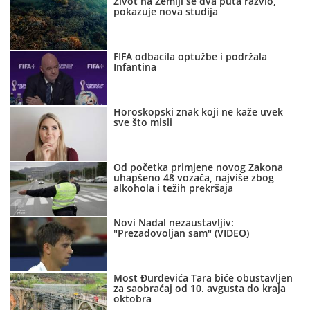
Život na Zemlji se dva puta razvio,
pokazuje nova studija
FIFA odbacila optužbe i podržala
Infantina
Horoskopski znak koji ne kaže uvek
sve što misli
Od početka primjene novog Zakona
uhapšeno 48 vozača, najviše zbog
alkohola i težih prekršaja
Novi Nadal nezaustavljiv:
"Prezadovoljan sam" (VIDEO)
Most Đurđevića Tara biće obustavljen
za saobraćaj od 10. avgusta do kraja
oktobra