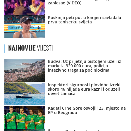
zaplesao (VIDEO)
Ruskinja peti put u karijeri savladala
prvu teniserku svijeta
NAJNOVIJE
VIJESTI
Budva: Uz prijetnju pištoljem uzeli iz
marketa 320.000 eura, policija
intezivno traga za počiniocima
Inspektori sigurnosti plovidbe izrekli
skoro 46 hiljada eura kazni i oduzeli
devet čamaca
Kadeti Crne Gore osvojili 23. mjesto na
EP u Beogradu