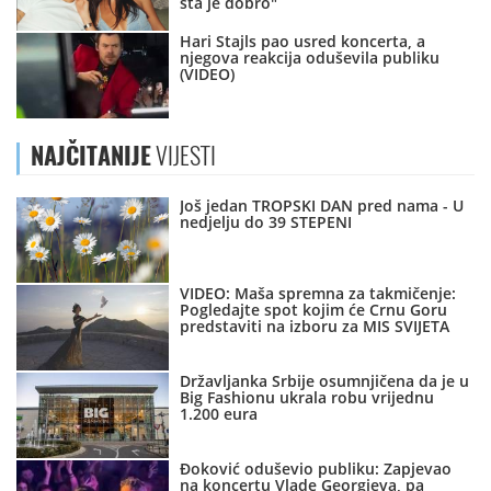
šta je dobro"
Hari Stajls pao usred koncerta, a
njegova reakcija oduševila publiku
(VIDEO)
NAJČITANIJE
VIJESTI
Još jedan TROPSKI DAN pred nama - U
nedjelju do 39 STEPENI
VIDEO: Maša spremna za takmičenje:
Pogledajte spot kojim će Crnu Goru
predstaviti na izboru za MIS SVIJETA
Državljanka Srbije osumnjičena da je u
Big Fashionu ukrala robu vrijednu
1.200 eura
Đoković oduševio publiku: Zapjevao
na koncertu Vlade Georgieva, pa