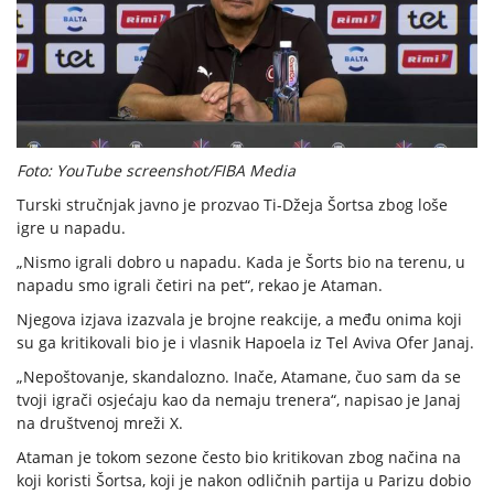
Foto: YouTube screenshot/FIBA Media
Turski stručnjak javno je prozvao Ti-Džeja Šortsa zbog loše
igre u napadu.
„Nismo igrali dobro u napadu. Kada je Šorts bio na terenu, u
napadu smo igrali četiri na pet“, rekao je Ataman.
Njegova izjava izazvala je brojne reakcije, a među onima koji
su ga kritikovali bio je i vlasnik Hapoela iz Tel Aviva Ofer Janaj.
„Nepoštovanje, skandalozno. Inače, Atamane, čuo sam da se
tvoji igrači osjećaju kao da nemaju trenera“, napisao je Janaj
na društvenoj mreži X.
Ataman je tokom sezone često bio kritikovan zbog načina na
koji koristi Šortsa, koji je nakon odličnih partija u Parizu dobio