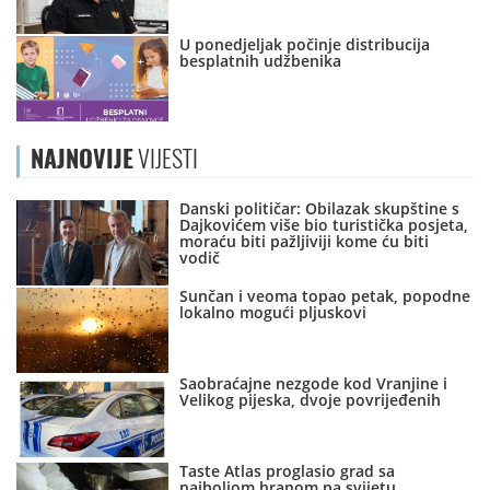
U ponedjeljak počinje distribucija
besplatnih udžbenika
NAJNOVIJE
VIJESTI
Danski političar: Obilazak skupštine s
Dajkovićem više bio turistička posjeta,
moraću biti pažljiviji kome ću biti
vodič
Sunčan i veoma topao petak, popodne
lokalno mogući pljuskovi
Saobraćajne nezgode kod Vranjine i
Velikog pijeska, dvoje povrijeđenih
Taste Atlas proglasio grad sa
najboljom hranom na svijetu