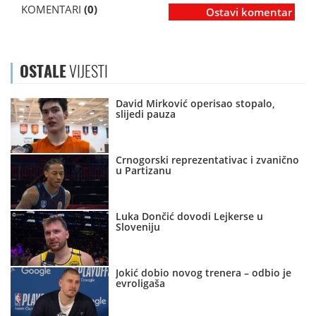
KOMENTARI
(0)
Ostavi komentar
OSTALE
VIJESTI
David Mirković operisao stopalo,
slijedi pauza
Crnogorski reprezentativac i zvanično
u Partizanu
Luka Dončić dovodi Lejkerse u
Sloveniju
Jokić dobio novog trenera – odbio je
evroligaša