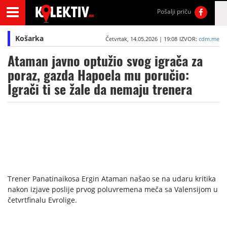
Pošalji priču
Košarka
Četvrtak, 14.05.2026 | 19:08
IZVOR:
cdm.me
Ataman javno optužio svog igrača za
poraz, gazda Hapoela mu poručio:
Igrači ti se žale da nemaju trenera
Trener Panatinaikosa Ergin Ataman našao se na udaru kritika
nakon izjave poslije prvog poluvremena meča sa Valensijom u
četvrtfinalu Evrolige.