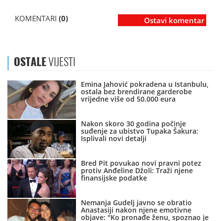
KOMENTARI
(0)
Ostavi komentar
OSTALE
VIJESTI
Emina Jahović pokradena u Istanbulu,
ostala bez brendirane garderobe
vrijedne više od 50.000 eura
Nakon skoro 30 godina počinje
suđenje za ubistvo Tupaka Šakura:
Isplivali novi detalji
Bred Pit povukao novi pravni potez
protiv Anđeline Džoli: Traži njene
finansijske podatke
Nemanja Gudelj javno se obratio
Anastasiji nakon njene emotivne
objave: "Ko pronađe ženu, spoznao je