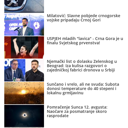
Milatović: Slavne pobjede crnogorske
vojske pripadaju Crnoj Gori
USPJEH mladih "lavica" - Crna Gora je u
finalu Svjetskog prvenstva!
Njemački list o dolasku Zelenskog u
Beograd: Iza kulisa razgovori o
zajedničkoj fabrici dronova u Srbiji
Sunčano i vrelo, ali ne svuda: Subota
donosi temperature do 40 stepeni i
lokalnu grmljavinu
Pomračenje Sunca 12. avgusta:
Naočare za posmatranje skoro
rasprodate