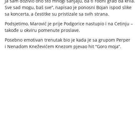
Ja sam doživio ono što mnogi sanjaju, da ti rodni grad da krila.
Sve sad mogu, baš sve”, napisao je ponosni Bojan ispod slike
sa koncerta, a čestitke su pristizale sa svih strana.
Podsjetimo, Marović je prije Podgorice nastupio i na Cetinju –
takođe u okviru pomenute proslave.
Posebno emotivan trenutak bio je kada je sa grupom Perper
i Nenadom Kneževićem Knezom pjevao hit “Goro moja”.