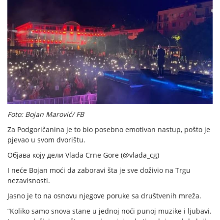
Foto: Bojan Marović/ FB
Za Podgoričanina je to bio posebno emotivan nastup, pošto je
pjevao u svom dvorištu.
Објава коју дели Vlada Crne Gore (@vlada_cg)
I neće Bojan moći da zaboravi šta je sve doživio na Trgu
nezavisnosti.
Jasno je to na osnovu njegove poruke sa društvenih mreža.
“Koliko samo snova stane u jednoj noći punoj muzike i ljubavi.